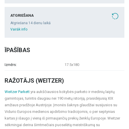
ATGRIEŠANA
Atgriešana 14 dienu laikā
Vairāk info
ĪPAŠĪBAS
Izmērs:
17.5x180
RAŽOTĀJS (WEITZER)
Weitzer Parkett
yra aukščiausios kokybės parketo ir medinių laiptų
gamintojas, turintis daugiau nei 190 metų istoriją, prasidėjusią XIX
amžiaus pradžioje Austrijoje. Įmonės šaknys glaudžiai susijusios su
Vidurio Europos medienos apdirbimo tradicijomis, o per septynias
kartas ji išaugo į vieną iš pirmaujančių prekių ženklų Europoje. Weitzer
sėkmingai derina šimtmečiais puoselėtą meistriškumą su