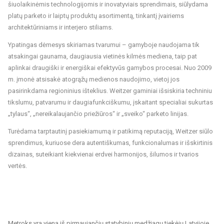
šiuolaikinėmis technologijomis ir inovatyviais sprendimais, siūlydama
platų parketo ir laiptų produktų asortimentą, tinkantį įvairiems
architektūriniams ir interjero stiliams.
Ypatingas dėmesys skiriamas tvarumui – gamyboje naudojama tik
atsakingai gaunama, daugiausia vietinės kilmės mediena, taip pat
aplinkai draugiški ir energiškai efektyvūs gamybos procesai. Nuo 2009
m. įmonė atsisakė atogrąžų medienos naudojimo, vietoj jos
pasirinkdama regioninius išteklius. Weitzer gaminiai išsiskiria techniniu
tikslumu, patvarumu ir daugiafunkciškumu, įskaitant specialiai sukurtas
„tylaus“, „nereikalaujančio priežiūros“ ir „sveiko“ parketo linijas.
Turėdama tarptautinį pasiekiamumą ir patikimą reputaciją, Weitzer siūlo
sprendimus, kuriuose dera autentiškumas, funkcionalumas ir išskirtinis
dizainas, suteikiant kiekvienai erdvei harmonijos, šilumos ir tvarios
vertės.
Metroks yra viena iš pirmaujančių statybinių medžiagų tiekėjų Latvijoje,