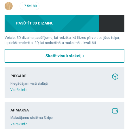
17.5x180
PASŪTĪT 3D DIZAINU
Veiciet 3D dizaina pasūtījumu, lai redzētu, kā flīzes pārveidos jūsu telpu,
iepriekš renderējot 3D, lai nodrošinātu maksimālu kvalitāti.
Skatīt visu kolekciju
PIEGĀDE
Piegādājam visā Baltijā
Vairāk info
APMAKSA
Maksājumu sistēma Stripe
Vairāk info