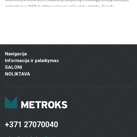
veikianti nuo 2000 m. Mūsų salonas siūlo platų plytelių, fasadų
medžiagų ir grindų dangų pasirinkimą, tinkantį tiek privatiems, tiek
visuomeniniams projektams. Esame patikimas partneris visiems,
ieškantiems kokybiškų ir tvarių sprendimų namų, biurų, visuomeninių
pastatų ir kitų patalpų apdailai.
Mūsų siūlomas asortimentas apima:
Navigacija
Sienų ir grindų plytelės: Įvairių dydžių, spalvų ir dizainų plytelės,
Informacija ir palaikymas
tinkamos vonios kambariams, virtuvėms, visuomeninėms patalpoms ir
SALONI
lauko erdvėms. Keraminės ir akmens masės plytelės pasižymi
NOLIKTAVA
ilgaamžiškumu ir estetiška išvaizda.
Fasadų medžiagos: Siūlome sprendimus pastatų išorės apdailai,
įskaitant vėdinamus fasadus ir fasadų plyteles, kurie yra ne tik praktiški,
bet ir vizualiai patrauklūs.
Grindų dangos: Laminatas, vinilinės dangos, parketas ir keraminės
grindų plytelės – tinkamos gyvenamosioms patalpoms, biurams ir
komercinėms erdvėms, užtikrinant ilgaamžiškumą ir modernų dizainą.
+371 27070040
Terasų dangos: Mūsų asortimente yra medžiagų, tinkamų lauko
terasoms, balkonams ir kitoms lauko erdvėms, užtikrinant