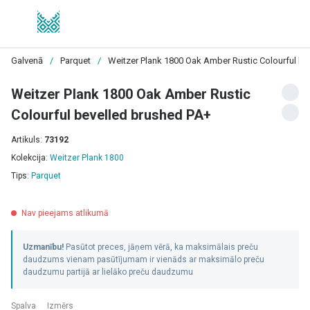
Galvenā
/
Parquet
/
Weitzer Plank 1800 Oak Amber Rustic Colourful be
Weitzer Plank 1800 Oak Amber Rustic
Colourful bevelled brushed PA+
Artikuls:
73192
Kolekcija:
Weitzer Plank 1800
Tips:
Parquet
Nav pieejams atlikumā
Uzmanību!
Pasūtot preces, jāņem vērā, ka maksimālais preču
daudzums vienam pasūtījumam ir vienāds ar maksimālo preču
daudzumu partijā ar lielāko preču daudzumu
Spalva
Izmērs