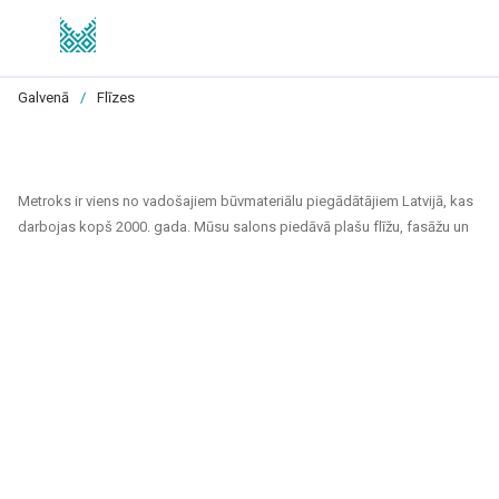
Galvenā
/
Flīzes
Metroks ir viens no vadošajiem būvmateriālu piegādātājiem Latvijā, kas
darbojas kopš 2000. gada. Mūsu salons piedāvā plašu flīžu, fasāžu un
grīdas segumu klāstu, kas piemēroti gan privātiem, gan sabiedriskiem
projektiem. Esam uzticams partneris ikvienam, kurš meklē kvalitatīvus
un ilgtspējīgus risinājumus mājokļu, biroju, sabiedrisko ēku un citu telpu
apdarei.
Mūsu piedāvājuma klāsts ietver:
Flīzes sienām un grīdām
: Pieejamas dažādu izmēru, krāsu un
dizaina flīzes, kas piemērotas gan vannas istabām un virtuvēm,
gan sabiedriskām telpām un ārtelpām. Keramiskās un akmens
masas flīzes izceļas ar izturību un estētisku izskatu.