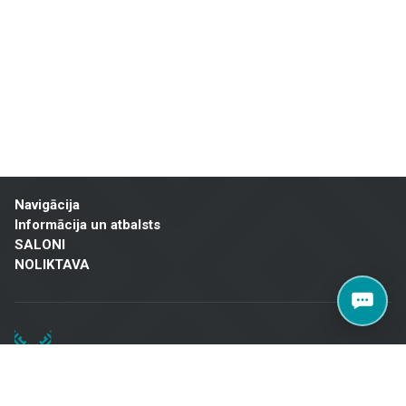
un mājokļu īpašniekiem visā Latvijā. Apmeklējiet mūsu salonu Brīvības
gatvē 323, Rīgā, lai atrastu kvalitatīvus risinājumus savam projektam!
Navigācija
Informācija un atbalsts
SALONI
NOLIKTAVA