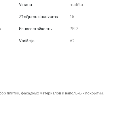
Virsma:
matēta
Zīmējumu daudzums:
15
s
Износостойкость:
PEI 3
Variācija:
V2
бор плитки, фасадных материалов и напольных покрытий,
долговечные решения для отделки домов, офисов, общественных