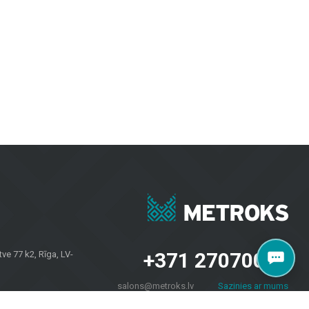
ний и наружных пространств. Керамическая и керамогранитная
е практичны и визуально привлекательны.
и коммерческих пространств, обеспечивая долговечность и
рантируют долговечность и эстетику в любых погодных условиях.
проектов. Независимо от того, нужны ли вам плитка для стен,
 и домовладельцев по всей Латвии. Посетите наш салон по
+371 27070040
e 77 k2, Rīga, LV-
salons@metroks.lv
Sazinies ar mums