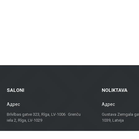
дизайнов, подходящая для ванных комнат, кухонь, общественных помеще
и зданий, включая вентилируемые фасады и фасадную плитку, которы
амическая плитка для пола — идеальны для жилых помещений, офисов 
алы для террас, балконов и других наружных пространств, которые га
аем не только материалы, но и консультации и решения для различных 
твенного здания, наша команда поможет найти лучшее решение.
идуальный подход, Metroks стал надежным выбором для профессионалов
ния для вашего проекта!
SALONI
NOLIKTAVA
Адрес
Адрес
Brīvības gatve 323, Rīga, LV-1006 Grenču
Gustava Zemgala gatv
iela 2, Rīga, LV-1029
1039, Latvija
Darba laiks
Darba laiks