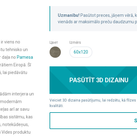
Uzmanību!
Pasūtot preces, jāņem vērā,
vienāds ar maksimālo preču daudzumu pa
 ir viens no
Цвет
Izmērs
stu tehnisko un
60x120
ir daļa no
Pamesa
ātiem Eiropā. Šī
, lai piedāvātu
PASŪTĪT 3D DIZAINU
žādām interjera un
Veiciet 3D dizaina pasūtījumu, lai redzētu, kā flīzes
 ar modernām
kvalitāti.
eļas arī ar savu
dības sistēmu, kas
S
s, notekūdeņus,
i Vides produktu