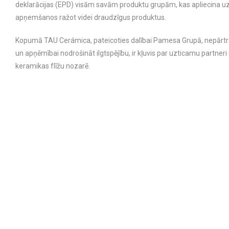
deklarācijas (EPD) visām savām produktu grupām, kas apliecina
apņemšanos ražot videi draudzīgus produktus.
Kopumā TAU Cerámica, pateicoties dalībai Pamesa Grupā, nepārtrau
un apņēmībai nodrošināt ilgtspējību, ir kļuvis par uzticamu partneri u
keramikas flīžu nozarē.