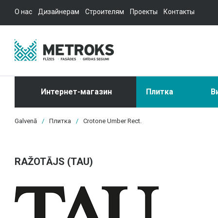
О нас
Дизайнерам
Строителям
Проекты
Контакты
Интернет-магазин
Плитка
В
Galvenā
/
Плитка
/
Crotone Umber Rect.
RAŽOTĀJS (TAU)