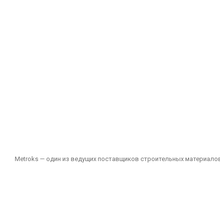
Metroks — один из ведущих поставщиков строительных материалов
подходящих как для частных, так и для общественных проектов. 
зданий и других помещений.
Наш ассортимент включает: