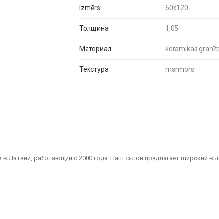
Izmērs:
60x120
Толщина:
1,05
Материал:
keramikas granīt
Текстура:
marmors
 в Латвии, работающий с 2000 года. Наш салон предлагает широкий вы
Мы являемся надежным партнером для всех, кто ищет качественные и 