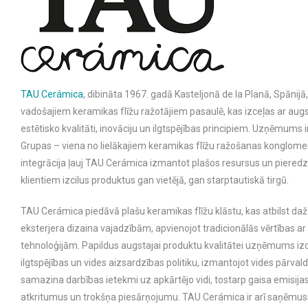
TAU Cerámica
, dibināta 1967. gadā Kasteljonā de la Planā, Spānijā,
vadošajiem keramikas flīžu ražotājiem pasaulē, kas izceļas ar aug
estētisko kvalitāti, inovāciju un ilgtspējības principiem. Uzņēmums 
Grupas – viena no lielākajiem keramikas flīžu ražošanas konglomer
integrācija ļauj TAU Cerámica izmantot plašos resursus un pieredzi
klientiem izcilus produktus gan vietējā, gan starptautiskā tirgū.
TAU Cerámica piedāvā plašu keramikas flīžu klāstu, kas atbilst da
eksterjera dizaina vajadzībām, apvienojot tradicionālās vērtības
tehnoloģijām. Papildus augstajai produktu kvalitātei uzņēmums izc
ilgtspējības un vides aizsardzības politiku, izmantojot vides pārval
samazina darbības ietekmi uz apkārtējo vidi, tostarp gaisa emisija
atkritumus un trokšņa piesārņojumu. TAU Cerámica ir arī saņēmus