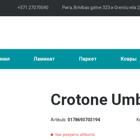
+371 27070040
Рига, Brīvības gatve 323 и Grenču iela 2
инил
Ламинат
Паркет
Ковры
Crotone Umb
Artikuls:
0178693703194
K
Nav pieejams atlikumā