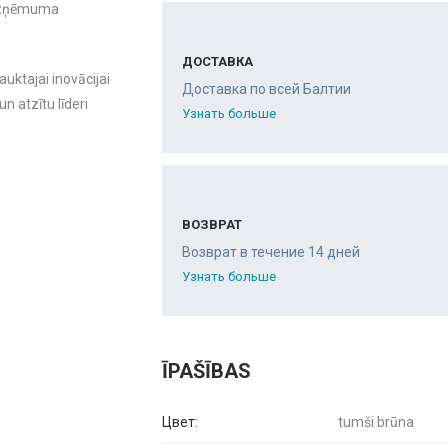
 uzņēmuma
ДОСТАВКА
ktajai inovācijai
Доставка по всей Балтии
n atzītu līderi
Узнать больше
ВОЗВРАТ
Возврат в течение 14 дней
Узнать больше
ĪPAŠĪBAS
Цвет:
tumši brūna