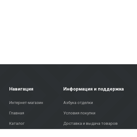
Плитка для стен и полов: Плитка различных размеров, цветов и 
плитка отличается прочностью и эстетичным видом.
Фасадные материалы: Мы предлагаем решения для внешней отделк
Напольные покрытия: Ламинат, виниловые покрытия, паркет и кер
современный дизайн.
Покрытия для террас: В нашем ассортименте представлены матери
Metroks гордится своим профессиональным подходом — мы предлаг
напольные покрытия для дома или фасадные материалы для общес
Объединяя более 20 лет опыта, качественные материалы и индив
адресу: Бривибас гатве, 323, Рига, чтобы найти качественные реше
Навигация
Информация и поддержка
Интернет-магазин
Азбука отделки
Главная
Условия покупки
Каталог
Доставка и выдача товаров
Проекты
Политика конфиденциальности