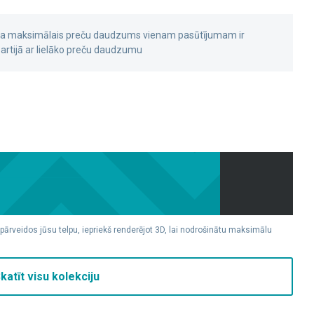
 ka maksimālais preču daudzums vienam pasūtījumam ir
rtijā ar lielāko preču daudzumu
 pārveidos jūsu telpu, iepriekš renderējot 3D, lai nodrošinātu maksimālu
katīt visu kolekciju