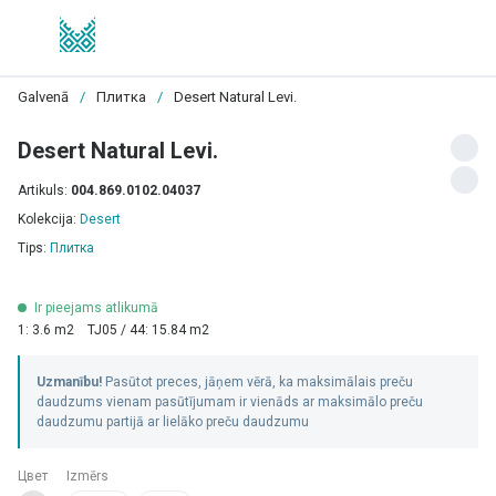
Galvenā
/
Плитка
/
Desert Natural Levi.
Desert Natural Levi.
Artikuls:
004.869.0102.04037
Kolekcija:
Desert
Tips:
Плитка
Ir pieejams atlikumā
1: 3.6 m2
TJ05 / 44: 15.84 m2
Uzmanību!
Pasūtot preces, jāņem vērā, ka maksimālais preču
daudzums vienam pasūtījumam ir vienāds ar maksimālo preču
daudzumu partijā ar lielāko preču daudzumu
Цвет
Izmērs