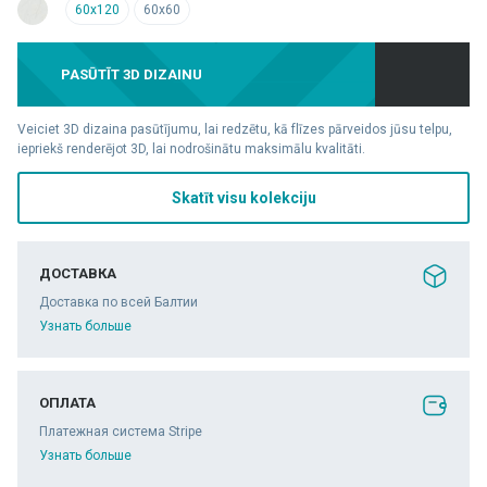
60x120
60x60
PASŪTĪT 3D DIZAINU
Veiciet 3D dizaina pasūtījumu, lai redzētu, kā flīzes pārveidos jūsu telpu,
iepriekš renderējot 3D, lai nodrošinātu maksimālu kvalitāti.
Skatīt visu kolekciju
ДОСТАВКА
Доставка по всей Балтии
Узнать больше
ОПЛАТА
Платежная система Stripe
Узнать больше