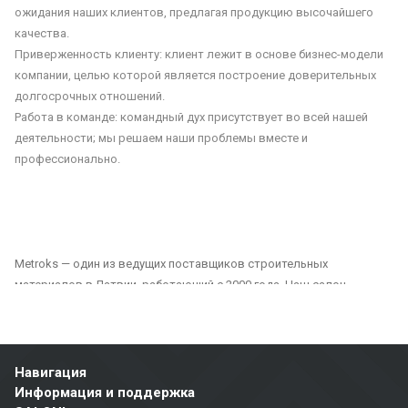
ожидания наших клиентов, предлагая продукцию высочайшего
качества.
Приверженность клиенту: клиент лежит в основе бизнес-модели
компании, целью которой является построение доверительных
долгосрочных отношений.
Работа в команде: командный дух присутствует во всей нашей
деятельности; мы решаем наши проблемы вместе и
профессионально.
Metroks — один из ведущих поставщиков строительных
материалов в Латвии, работающий с 2000 года. Наш салон
предлагает широкий выбор плитки, фасадных материалов и
напольных покрытий, подходящих как для частных, так и для
общественных проектов. Мы являемся надежным партнером для
всех, кто ищет качественные и долговечные решения для отделки
Навигация
домов, офисов, общественных зданий и других помещений.
Информация и поддержка