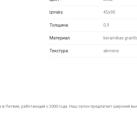
Izmērs:
45x90
Толщина:
0,9
Материал:
keramikas granīt
Текстура:
akmens
 в Латвии, работающий с 2000 года. Наш салон предлагает широкий вы
Мы являемся надежным партнером для всех, кто ищет качественные и 