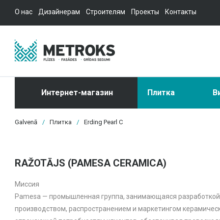
О нас
Дизайнерам
Строителям
Проекты
Контакты
Интернет-магазин
Плитка
В
Galvenā
/
Плитка
/
Erding Pearl C
RAŽOTĀJS (PAMESA CERAMICA)
Миссия
Pamesa — промышленная группа, занимающаяся разработкой
производством, распространением и маркетингом керамическ