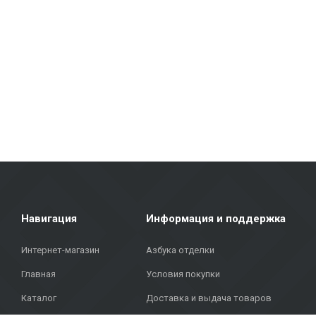
Плитка для стен и полов: Плитка различных размеров, цветов и 
плитка отличается прочностью и эстетичным видом.
Фасадные материалы: Мы предлагаем решения для внешней отделк
Напольные покрытия: Ламинат, виниловые покрытия, паркет и кер
современный дизайн.
Покрытия для террас: В нашем ассортименте представлены матери
Metroks гордится своим профессиональным подходом — мы предлаг
напольные покрытия для дома или фасадные материалы для общес
Объединяя более 20 лет опыта, качественные материалы и индив
адресу: Бривибас гатве, 323, Рига, чтобы найти качественные реше
Навигация
Информация и поддержка
Интернет-магазин
Азбука отделки
Главная
Условия покупки
Каталог
Доставка и выдача товаров