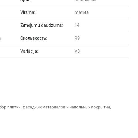
Virsma:
matēta
Zīmējumu daudzums:
14
s
Скользкость:
R9
Variācija:
V3
бор плитки, фасадных материалов и напольных покрытий,
долговечные решения для отделки домов, офисов, общественных