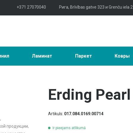
+371 27070040
Рига, Brīvības gatve 323 и Grenču iela 2
инил
Ламинат
Паркет
Ковры
Erding Pearl
Artikuls:
017.084.0169.00714
,
ой продукции,
Ir pieejams atlikumā