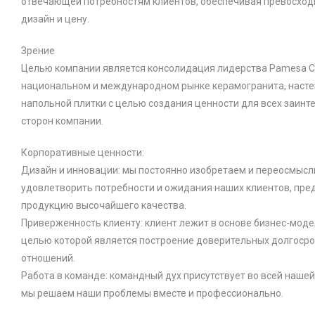
отвечающей потребностям клиентов, обеспечивая превосходн
дизайн и цену.
Зрение
Целью компании является консолидация лидерства Pamesa C
национальном и международном рынке керамогранита, насте
напольной плитки с целью создания ценности для всех заин
сторон компании.
Корпоративные ценности:
Дизайн и инновации: мы постоянно изобретаем и переосмысл
удовлетворить потребности и ожидания наших клиентов, пре
продукцию высочайшего качества.
Приверженность клиенту: клиент лежит в основе бизнес-моде
целью которой является построение доверительных долгоср
отношений.
Работа в команде: командный дух присутствует во всей нашей
мы решаем наши проблемы вместе и профессионально.