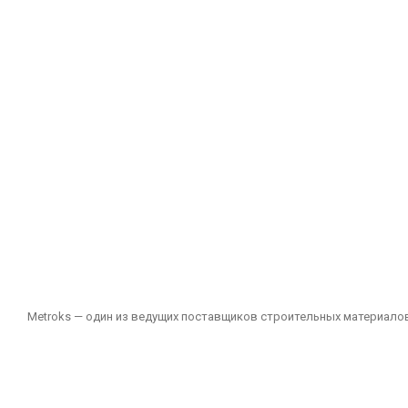
Metroks — один из ведущих поставщиков строительных материалов
подходящих как для частных, так и для общественных проектов. 
зданий и других помещений.
Наш ассортимент включает: