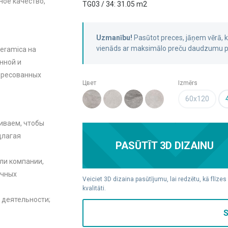
ое качество,
TG03 / 34: 31.05 m2
Uzmanību!
Pasūtot preces, jāņem vērā,
vienāds ar maksimālo preču daudzumu pa
eramica на
нной и
тересованных
Цвет
Izmērs
60x120
иваем, чтобы
длагая
PASŪTĪT 3D DIZAINU
ли компании,
очных
Veiciet 3D dizaina pasūtījumu, lai redzētu, kā flīzes
kvalitāti.
 деятельности;
S