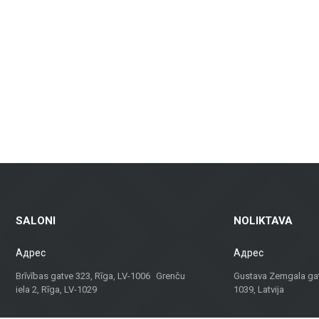
дизайнов, подходящая для ванных комнат, кухонь, общественных помеще
и зданий, включая вентилируемые фасады и фасадную плитку, которы
амическая плитка для пола — идеальны для жилых помещений, офисов 
алы для террас, балконов и других наружных пространств, которые га
аем не только материалы, но и консультации и решения для различных 
твенного здания, наша команда поможет найти лучшее решение.
идуальный подход, Metroks стал надежным выбором для профессионалов
ния для вашего проекта!
SALONI
NOLIKTAVA
Адрес
Адрес
Brīvības gatve 323, Rīga, LV-1006 Grenču
Gustava Zemgala gatv
iela 2, Rīga, LV-1029
1039, Latvija