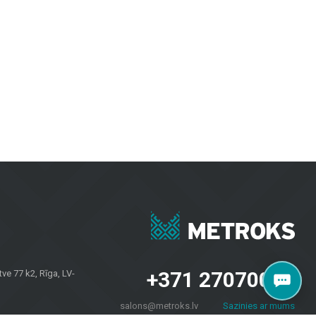
ний и наружных пространств. Керамическая и керамогранитная
е практичны и визуально привлекательны.
и коммерческих пространств, обеспечивая долговечность и
рантируют долговечность и эстетику в любых погодных условиях.
проектов. Независимо от того, нужны ли вам плитка для стен,
 и домовладельцев по всей Латвии. Посетите наш салон по
+371 27070040
e 77 k2, Rīga, LV-
salons@metroks.lv
Sazinies ar mums