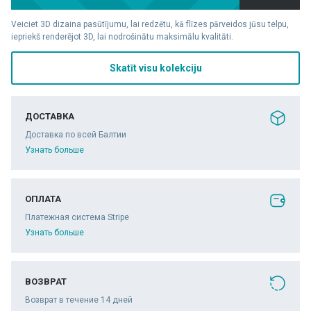
Veiciet 3D dizaina pasūtījumu, lai redzētu, kā flīzes pārveidos jūsu telpu,
iepriekš renderējot 3D, lai nodrošinātu maksimālu kvalitāti.
Skatīt visu kolekciju
ДОСТАВКА
Доставка по всей Балтии
Узнать больше
ОПЛАТА
Платежная система Stripe
Узнать больше
ВОЗВРАТ
Возврат в течение 14 дней