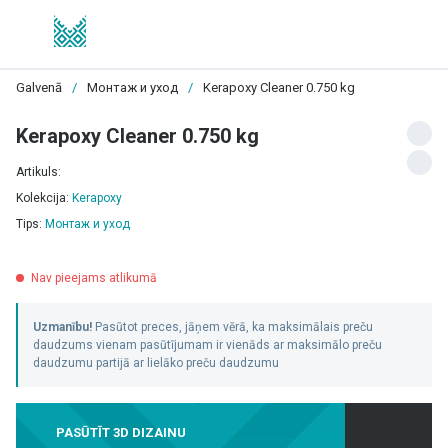
Galvenā
/
Монтаж и уход
/
Kerapoxy Cleaner 0.750 kg
Kerapoxy Cleaner 0.750 kg
Artikuls:
Kolekcija:
Kerapoxy
Tips:
Монтаж и уход
Nav pieejams atlikumā
Uzmanību!
Pasūtot preces, jāņem vērā, ka maksimālais preču
daudzums vienam pasūtījumam ir vienāds ar maksimālo preču
daudzumu partijā ar lielāko preču daudzumu
PASŪTĪT 3D DIZAINU