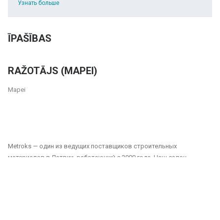
Узнать больше
ĪPAŠĪBAS
RAŽOTĀJS (MAPEI)
Mapei
Metroks — один из ведущих поставщиков строительных
материалов в Латвии, работающий с 2000 года. Наш салон
предлагает широкий выбор плитки, фасадных материалов и
напольных покрытий, подходящих как для частных, так и для
общественных проектов. Мы являемся надежным партнером для
всех, кто ищет качественные и долговечные решения для отделки
домов, офисов, общественных зданий и других помещений.