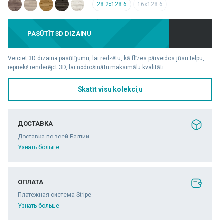
28.2x128.6
16x128.6
PASŪTĪT 3D DIZAINU
Veiciet 3D dizaina pasūtījumu, lai redzētu, kā flīzes pārveidos jūsu telpu,
iepriekš renderējot 3D, lai nodrošinātu maksimālu kvalitāti.
Skatīt visu kolekciju
ДОСТАВКА
Доставка по всей Балтии
Узнать больше
ОПЛАТА
Платежная система Stripe
Узнать больше