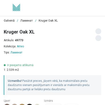
Galvenā
/
Ламинат
/
Kruger Oak XL
Kruger Oak XL
Artikuls:
49773
Kolekcija:
Arteo
Tips:
Ламинат
Ir pieejams atlikumā
1: 2.539 m2
Uzmanību!
Pasūtot preces, jāņem vērā, ka maksimālais preču
daudzums vienam pasūtījumam ir vienāds ar maksimālo preču
daudzumu partijā ar lielāko preču daudzumu
Цвет
Izmērs