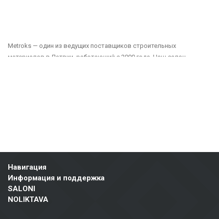
Metroks — один из ведущих поставщиков строительных
материалов в Латвии, работающий с 2000 года. Наш салон
предлагает широкий выбор плитки, фасадных материалов и
напольных покрытий, подходящих как для частных, так и для
общественных проектов. Мы являемся надежным партнером для
всех, кто ищет качественные и долговечные решения для отделки
домов, офисов, общественных зданий и других помещений.
Наш ассортимент включает:
Плитка для стен и полов: Плитка различных размеров, цветов и
дизайнов, подходящая для ванных комнат, кухонь, общественных
Навигация
помещений и наружных пространств. Керамическая и
Информация и поддержка
керамогранитная плитка отличается прочностью и эстетичным
SALONI
видом.
NOLIKTAVA
Фасадные материалы: Мы предлагаем решения для внешней
отделки зданий, включая вентилируемые фасады и фасадную