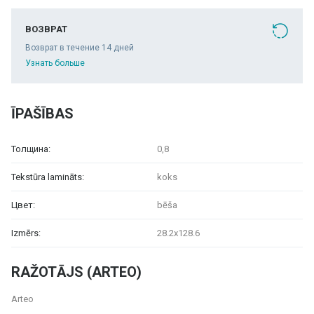
ВОЗВРАТ
Возврат в течение 14 дней
Узнать больше
ĪPAŠĪBAS
Толщина:
0,8
Tekstūra lamināts:
koks
Цвет:
bēša
Izmērs:
28.2x128.6
RAŽOTĀJS (ARTEO)
Arteo