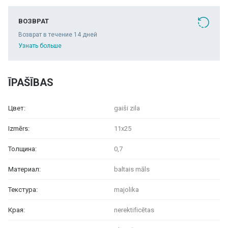
ВОЗВРАТ
Возврат в течение 14 дней
Узнать больше
ĪPAŠĪBAS
Цвет:
gaiši zila
Izmērs:
11x25
Толщина:
0,7
Материал:
baltais māls
Текстура:
majolika
Края:
nerektificētas