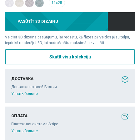
11x25
PASŪTĪT 3D DIZAINU
Veiciet 3D dizaina pasūtījumu, lai redzētu, kā flīzes pārveidos jūsu telpu,
iepriekš renderējot 3D, lai nodrošinātu maksimālu kvalitāti.
Skatīt visu kolekciju
ДОСТАВКА
Доставка по всей Балтии
Узнать больше
ОПЛАТА
Платежная система Stripe
Узнать больше