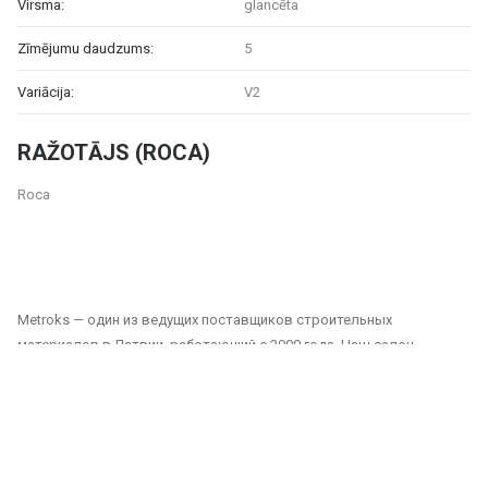
Virsma:
glancēta
Zīmējumu daudzums:
5
Variācija:
V2
RAŽOTĀJS (ROCA)
Roca
Metroks — один из ведущих поставщиков строительных
материалов в Латвии, работающий с 2000 года. Наш салон
предлагает широкий выбор плитки, фасадных материалов и
напольных покрытий, подходящих как для частных, так и для
общественных проектов. Мы являемся надежным партнером для
всех, кто ищет качественные и долговечные решения для отделки
домов, офисов, общественных зданий и других помещений.