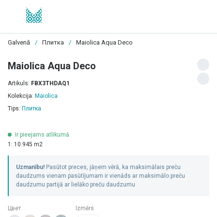
Galvenā
/
Плитка
/
Maiolica Aqua Deco
Maiolica Aqua Deco
Artikuls:
FBX3THDAQ1
Kolekcija:
Maiolica
Tips:
Плитка
Ir pieejams atlikumā
1: 10.945 m2
Uzmanību!
Pasūtot preces, jāņem vērā, ka maksimālais preču
daudzums vienam pasūtījumam ir vienāds ar maksimālo preču
daudzumu partijā ar lielāko preču daudzumu
Цвет
Izmērs