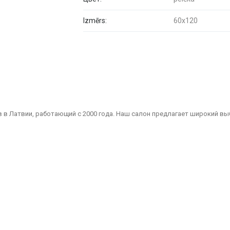
Izmērs:
60x120
 в Латвии, работающий с 2000 года. Наш салон предлагает широкий вы
Мы являемся надежным партнером для всех, кто ищет качественные и 
дизайнов, подходящая для ванных комнат, кухонь, общественных помеще
и зданий, включая вентилируемые фасады и фасадную плитку, которы
амическая плитка для пола — идеальны для жилых помещений, офисов 