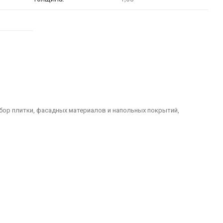
бор плитки, фасадных материалов и напольных покрытий,
долговечные решения для отделки домов, офисов, общественных
ний и наружных пространств. Керамическая и керамогранитная
е практичны и визуально привлекательны.
и коммерческих пространств, обеспечивая долговечность и