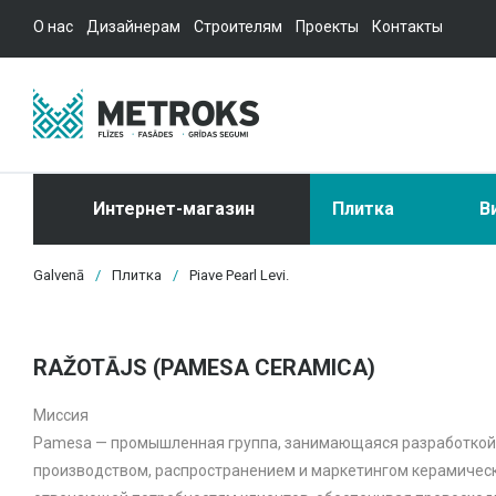
О нас
Дизайнерам
Строителям
Проекты
Контакты
Интернет-магазин
Плитка
В
Galvenā
/
Плитка
/
Piave Pearl Levi.
RAŽOTĀJS (PAMESA CERAMICA)
Миссия
Pamesa — промышленная группа, занимающаяся разработкой
производством, распространением и маркетингом керамическ