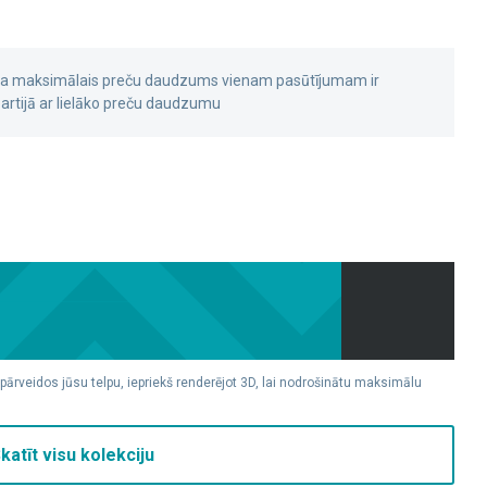
 ka maksimālais preču daudzums vienam pasūtījumam ir
rtijā ar lielāko preču daudzumu
 pārveidos jūsu telpu, iepriekš renderējot 3D, lai nodrošinātu maksimālu
katīt visu kolekciju