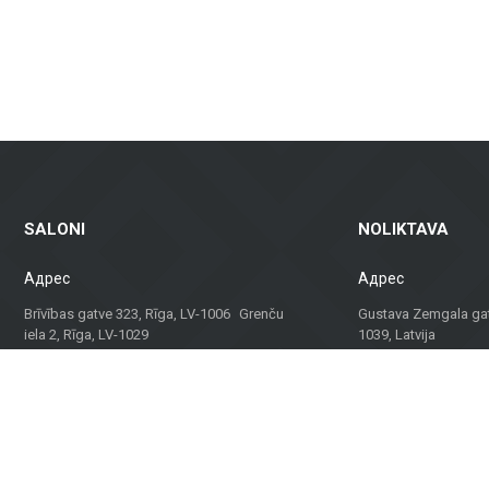
алы для террас, балконов и других наружных пространств, которые га
аем не только материалы, но и консультации и решения для различных 
твенного здания, наша команда поможет найти лучшее решение.
идуальный подход, Metroks стал надежным выбором для профессионалов
ния для вашего проекта!
SALONI
NOLIKTAVA
Адрес
Адрес
Brīvības gatve 323, Rīga, LV-1006 Grenču
Gustava Zemgala gatv
iela 2, Rīga, LV-1029
1039, Latvija
Darba laiks
Darba laiks