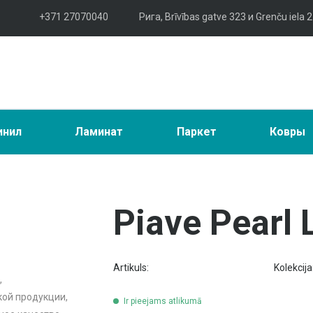
+371 27070040
Рига, Brīvības gatve 323 и Grenču iela 2
инил
Ламинат
Паркет
Ковры
Piave Pearl 
Artikuls:
Kolekcija
,
ой продукции,
Ir pieejams atlikumā