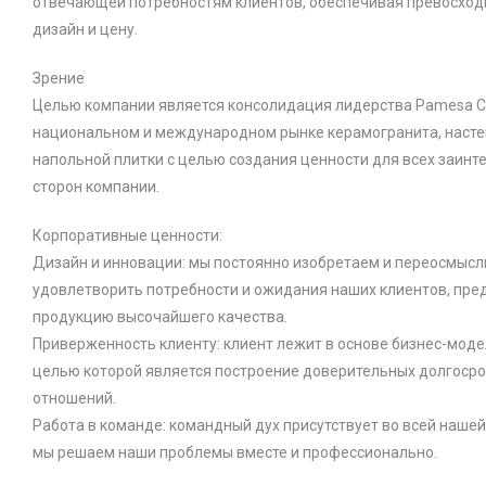
отвечающей потребностям клиентов, обеспечивая превосходн
дизайн и цену.
Зрение
Целью компании является консолидация лидерства Pamesa C
национальном и международном рынке керамогранита, насте
напольной плитки с целью создания ценности для всех заин
сторон компании.
Корпоративные ценности:
Дизайн и инновации: мы постоянно изобретаем и переосмысл
удовлетворить потребности и ожидания наших клиентов, пре
продукцию высочайшего качества.
Приверженность клиенту: клиент лежит в основе бизнес-моде
целью которой является построение доверительных долгоср
отношений.
Работа в команде: командный дух присутствует во всей нашей
мы решаем наши проблемы вместе и профессионально.