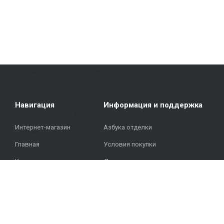
Покрытия для террас: В нашем ассортименте представлены матери
Metroks гордится своим профессиональным подходом — мы предлаг
напольные покрытия для дома или фасадные материалы для общес
Объединяя более 20 лет опыта, качественные материалы и индив
адресу: Бривибас гатве, 323, Рига, чтобы найти качественные реше
Навигация
Информация и поддержка
Интернет-магазин
Азбука отделки
Главная
Условия покупки
Каталог
Доставка и выдача товаров
Проекты
Политика конфиденциальности
ЧАВО
Контакты