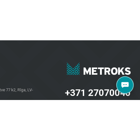
рантируют долговечность и эстетику в любых погодных условиях.
проектов. Независимо от того, нужны ли вам плитка для стен,
 и домовладельцев по всей Латвии. Посетите наш салон по
+371 27070040
e 77 k2, Rīga, LV-
salons@metroks.lv
Sazinies ar mums