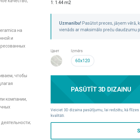
ое качество,
1: 1.44 m2
Uzmanību!
Pasūtot preces, jāņem vērā,
vienāds ar maksimālo preču daudzumu pa
eramica на
нной и
тересованных
Цвет
Izmērs
60x120
иваем, чтобы
длагая
PASŪTĪT 3D DIZAINU
ли компании,
очных
Veiciet 3D dizaina pasūtījumu, lai redzētu, kā flīzes
kvalitāti.
 деятельности;
S