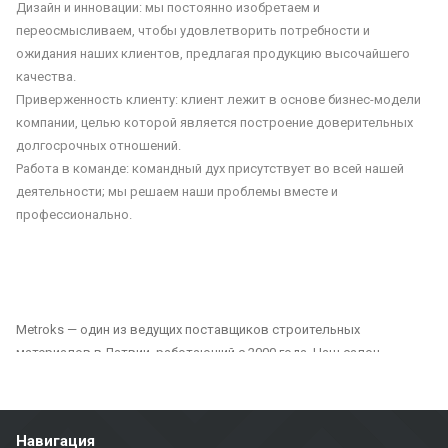
Дизайн и инновации: мы постоянно изобретаем и
переосмысливаем, чтобы удовлетворить потребности и
ожидания наших клиентов, предлагая продукцию высочайшего
качества.
Приверженность клиенту: клиент лежит в основе бизнес-модели
компании, целью которой является построение доверительных
долгосрочных отношений.
Работа в команде: командный дух присутствует во всей нашей
деятельности; мы решаем наши проблемы вместе и
профессионально.
Metroks — один из ведущих поставщиков строительных
материалов в Латвии, работающий с 2000 года. Наш салон
предлагает широкий выбор плитки, фасадных материалов и
напольных покрытий, подходящих как для частных, так и для
общественных проектов. Мы являемся надежным партнером для
Навигация
всех, кто ищет качественные и долговечные решения для отделки