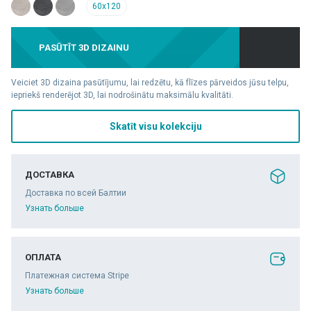
60x120
PASŪTĪT 3D DIZAINU
Veiciet 3D dizaina pasūtījumu, lai redzētu, kā flīzes pārveidos jūsu telpu,
iepriekš renderējot 3D, lai nodrošinātu maksimālu kvalitāti.
Skatīt visu kolekciju
ДОСТАВКА
Доставка по всей Балтии
Узнать больше
ОПЛАТА
Платежная система Stripe
Узнать больше