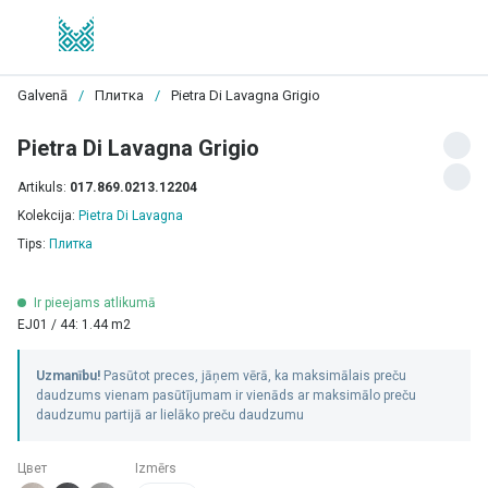
Galvenā
/
Плитка
/
Pietra Di Lavagna Grigio
Pietra Di Lavagna Grigio
Artikuls:
017.869.0213.12204
Kolekcija:
Pietra Di Lavagna
Tips:
Плитка
Ir pieejams atlikumā
EJ01 / 44: 1.44 m2
Uzmanību!
Pasūtot preces, jāņem vērā, ka maksimālais preču
daudzums vienam pasūtījumam ir vienāds ar maksimālo preču
daudzumu partijā ar lielāko preču daudzumu
Цвет
Izmērs