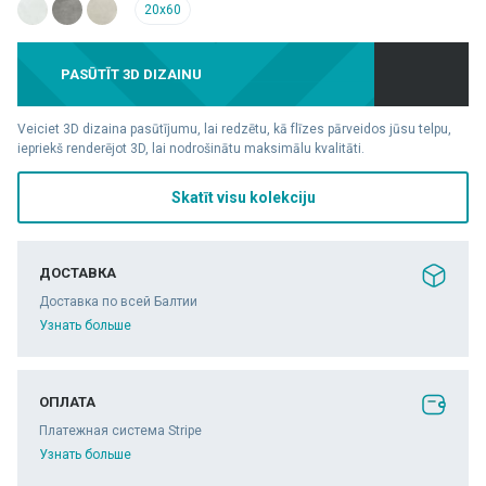
20x60
PASŪTĪT 3D DIZAINU
Veiciet 3D dizaina pasūtījumu, lai redzētu, kā flīzes pārveidos jūsu telpu,
iepriekš renderējot 3D, lai nodrošinātu maksimālu kvalitāti.
Skatīt visu kolekciju
ДОСТАВКА
Доставка по всей Балтии
Узнать больше
ОПЛАТА
Платежная система Stripe
Узнать больше