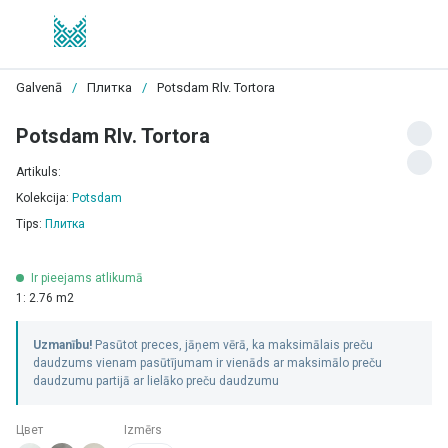
Galvenā
/
Плитка
/
Potsdam Rlv. Tortora
Potsdam Rlv. Tortora
Artikuls:
Kolekcija:
Potsdam
Tips:
Плитка
Ir pieejams atlikumā
1: 2.76 m2
Uzmanību!
Pasūtot preces, jāņem vērā, ka maksimālais preču
daudzums vienam pasūtījumam ir vienāds ar maksimālo preču
daudzumu partijā ar lielāko preču daudzumu
Цвет
Izmērs