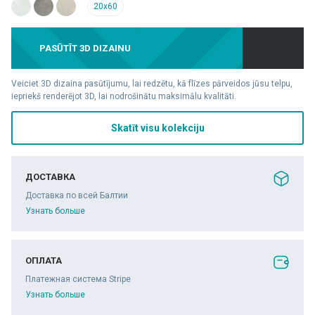
20x60
PASŪTĪT 3D DIZAINU
Veiciet 3D dizaina pasūtījumu, lai redzētu, kā flīzes pārveidos jūsu telpu,
iepriekš renderējot 3D, lai nodrošinātu maksimālu kvalitāti.
Skatīt visu kolekciju
ДОСТАВКА
Доставка по всей Балтии
Узнать больше
ОПЛАТА
Платежная система Stripe
Узнать больше