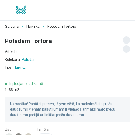
Galvenā
/
Плитка
/
Potsdam Tortora
Potsdam Tortora
Artikuls:
Kolekcija:
Potsdam
Tips:
Плитка
Ir pieejams atlikumā
1: 33 m2
Uzmanību!
Pasūtot preces, jāņem vērā, ka maksimālais preču
daudzums vienam pasūtījumam ir vienāds ar maksimālo preču
daudzumu partijā ar lielāko preču daudzumu
Цвет
Izmērs