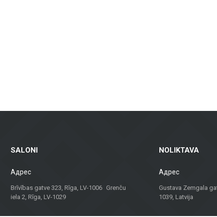
дизайнов, подходящая для ванных комнат, кухонь, общественных помеще
и зданий, включая вентилируемые фасады и фасадную плитку, которы
амическая плитка для пола — идеальны для жилых помещений, офисов 
алы для террас, балконов и других наружных пространств, которые га
аем не только материалы, но и консультации и решения для различных 
твенного здания, наша команда поможет найти лучшее решение.
идуальный подход, Metroks стал надежным выбором для профессионалов
ния для вашего проекта!
SALONI
NOLIKTAVA
Адрес
Адрес
Brīvības gatve 323, Rīga, LV-1006 Grenču
Gustava Zemgala gatv
iela 2, Rīga, LV-1029
1039, Latvija