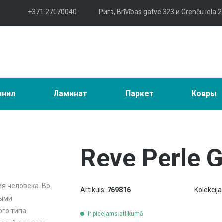
+371 27070040
Рига, Brīvības gatve 323 и Grenču iela 2
инил
Ламинат
Паркет
Ковры
Reve Perle G
ия человека. Во
Artikuls:
769816
Kolekcija
мыми
ого типа
Ir pieejams atlikumā