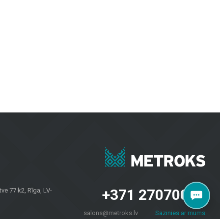
ний и наружных пространств. Керамическая и керамогранитная
е практичны и визуально привлекательны.
и коммерческих пространств, обеспечивая долговечность и
рантируют долговечность и эстетику в любых погодных условиях.
проектов. Независимо от того, нужны ли вам плитка для стен,
 и домовладельцев по всей Латвии. Посетите наш салон по
+371 27070040
e 77 k2, Rīga, LV-
salons@metroks.lv
Sazinies ar mums