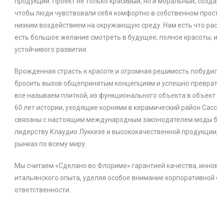
продукции. Проект не только красивый, но и моральный, созда
чтобы люди чувствовали себя комфортно в собственном прост
низким воздействием на окружающую среду. Нам есть что расс
есть большое желание смотреть в будущее, полное красоты, 
устойчивого развития.
Врожденная страсть к красоте и огромная решимость побуди
бросить вызов общепринятым концепциям и успешно преврати
все называем плиткой, из функционального объекта в объект
60 лет истории, уходящие корнями в керамический район Сасс
связаны с настоящим международным законодателем моды 
лидерству Клаудио Луккезе и высококачественной продукции
рынках по всему миру.
Мы считаем «Сделано во Флориме» гарантией качества, инно
итальянского опыта, уделяя особое внимание корпоративной
ответственности.