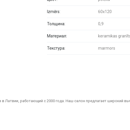
Izmērs:
60x120
Толщина:
0,9
Материал:
keramikas granīt
Текстура:
marmors
 в Латвии, работающий с 2000 года. Наш салон предлагает широкий вы
Мы являемся надежным партнером для всех, кто ищет качественные и 