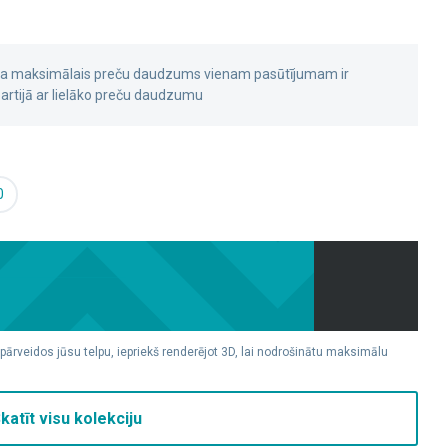
 ka maksimālais preču daudzums vienam pasūtījumam ir
rtijā ar lielāko preču daudzumu
0
 pārveidos jūsu telpu, iepriekš renderējot 3D, lai nodrošinātu maksimālu
katīt visu kolekciju