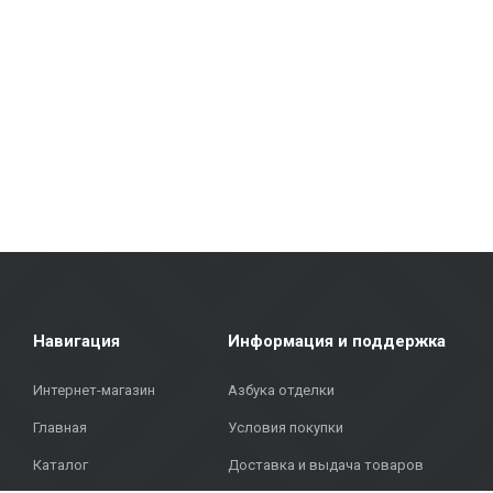
Плитка для стен и полов: Плитка различных размеров, цветов и 
плитка отличается прочностью и эстетичным видом.
Фасадные материалы: Мы предлагаем решения для внешней отделк
Напольные покрытия: Ламинат, виниловые покрытия, паркет и кер
современный дизайн.
Покрытия для террас: В нашем ассортименте представлены матери
Metroks гордится своим профессиональным подходом — мы предлаг
напольные покрытия для дома или фасадные материалы для общес
Объединяя более 20 лет опыта, качественные материалы и индив
адресу: Бривибас гатве, 323, Рига, чтобы найти качественные реше
Навигация
Информация и поддержка
Интернет-магазин
Азбука отделки
Главная
Условия покупки
Каталог
Доставка и выдача товаров