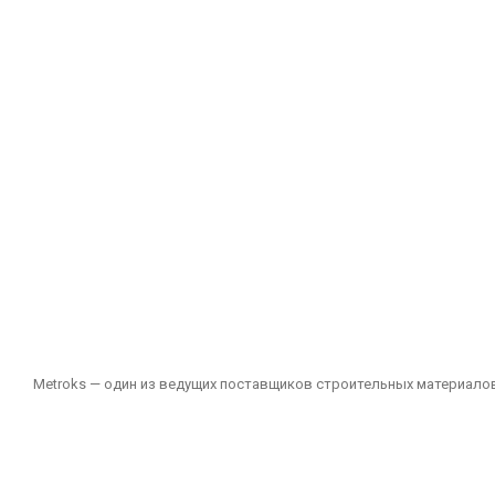
Metroks — один из ведущих поставщиков строительных материалов
подходящих как для частных, так и для общественных проектов. 
зданий и других помещений.
Наш ассортимент включает: