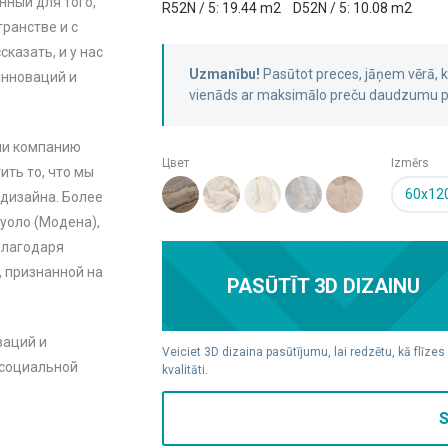
нный для того,
R52N / 5: 19.44 m2
D52N / 5: 10.08 m2
ранстве и с
казать, и у нас
Uzmanību!
Pasūtot preces, jāņem vērā,
инноваций и
vienāds ar maksimālo preču daudzumu pa
ли компанию
Цвет
Izmērs
ть то, что мы
60x12
 дизайна. Более
уоло (Модена),
благодаря
, признанной на
PASŪTĪT 3D DIZAINU
ваций и
Veiciet 3D dizaina pasūtījumu, lai redzētu, kā flīzes
 социальной
kvalitāti.
S