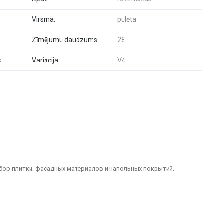
Virsma:
pulēta
Zīmējumu daudzums:
28
s
Variācija:
V4
бор плитки, фасадных материалов и напольных покрытий,
долговечные решения для отделки домов, офисов, общественных