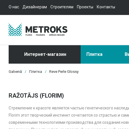
О нас
Дизайнерам
Строителям
Проекты
Контакты
Интернет-магазин
Плитка
В
Galvenā
/
Плитка
/
Reve Perle Glossy
RAŽOTĀJS (FLORIM)
Стремление к красоте является частью генетического наслед
Florim этот творческий инстинкт сочетается со страстью и са
современными технологиями производства для создания нов