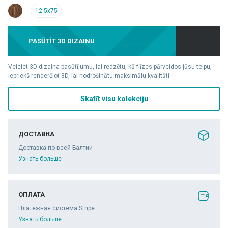
12.5x75
PASŪTĪT 3D DIZAINU
Veiciet 3D dizaina pasūtījumu, lai redzētu, kā flīzes pārveidos jūsu telpu,
iepriekš renderējot 3D, lai nodrošinātu maksimālu kvalitāti.
Skatīt visu kolekciju
ДОСТАВКА
Доставка по всей Балтии
Узнать больше
ОПЛАТА
Платежная система Stripe
Узнать больше