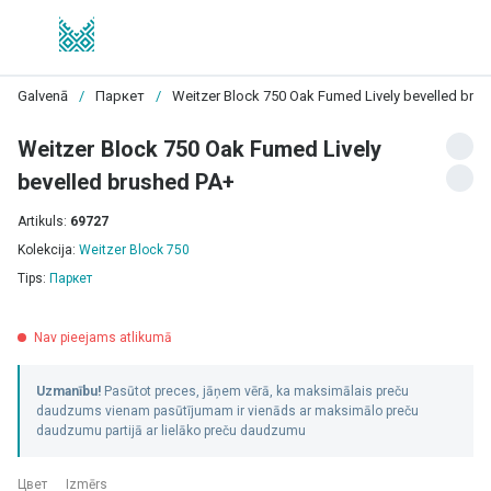
Galvenā
/
Паркет
/
Weitzer Block 750 Oak Fumed Lively bevelled bru
Weitzer Block 750 Oak Fumed Lively
bevelled brushed PA+
Artikuls:
69727
Kolekcija:
Weitzer Block 750
Tips:
Паркет
Nav pieejams atlikumā
Uzmanību!
Pasūtot preces, jāņem vērā, ka maksimālais preču
daudzums vienam pasūtījumam ir vienāds ar maksimālo preču
daudzumu partijā ar lielāko preču daudzumu
Цвет
Izmērs