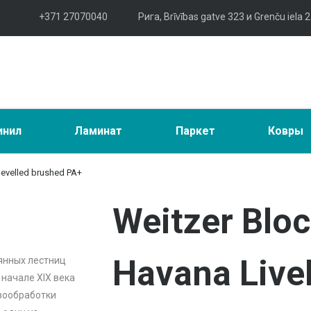
+371 27070040
Рига, Brīvības gatve 323 и Grenču iela 2
инил
Ламинат
Паркет
Ковры
bevelled brushed PA+
Weitzer Blo
Havana Livel
янных лестниц
 начале XIX века
евообработки