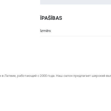
ĪPAŠĪBAS
Izmērs:
 в Латвии, работающий с 2000 года. Наш салон предлагает широкий вы
Мы являемся надежным партнером для всех, кто ищет качественные и 
дизайнов, подходящая для ванных комнат, кухонь, общественных помеще