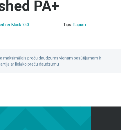
ushed PA+
eitzer Block 750
Tips:
Паркет
 ka maksimālais preču daudzums vienam pasūtījumam ir
rtijā ar lielāko preču daudzumu