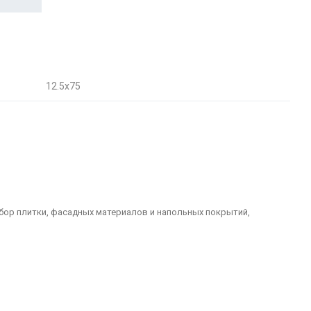
12.5x75
бор плитки, фасадных материалов и напольных покрытий,
долговечные решения для отделки домов, офисов, общественных
ний и наружных пространств. Керамическая и керамогранитная