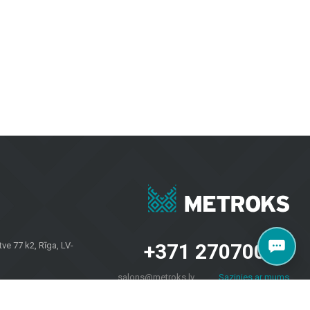
е практичны и визуально привлекательны.
и коммерческих пространств, обеспечивая долговечность и
рантируют долговечность и эстетику в любых погодных условиях.
проектов. Независимо от того, нужны ли вам плитка для стен,
 и домовладельцев по всей Латвии. Посетите наш салон по
+371 27070040
e 77 k2, Rīga, LV-
salons@metroks.lv
Sazinies ar mums