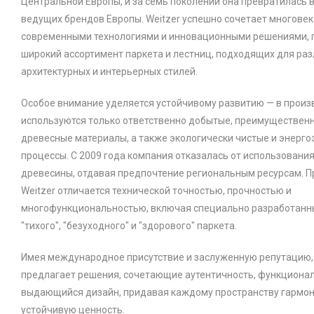
Центральной Европы, и за семь поколений она превратилась в
ведущих брендов Европы. Weitzer успешно сочетает многовек
современными технологиями и инновационными решениями, 
широкий ассортимент паркета и лестниц, подходящих для ра
архитектурных и интерьерных стилей.
Особое внимание уделяется устойчивому развитию — в произ
используются только ответственно добытые, преимуществен
древесные материалы, а также экологически чистые и энер
процессы. С 2009 года компания отказалась от использовани
древесины, отдавая предпочтение региональным ресурсам. 
Weitzer отличается технической точностью, прочностью и
многофункциональностью, включая специально разработанн
"тихого", "безуходного" и "здорового" паркета.
Имея международное присутствие и заслуженную репутацию, 
предлагает решения, сочетающие аутентичность, функционал
выдающийся дизайн, придавая каждому пространству гармон
устойчивую ценность.