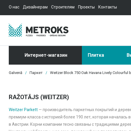
О нас
Дизайнерам
Строителям
Проекты
Контакты
Интернет-магазин
Плитка
В
Galvenā
/
Паркет
/
Weitzer Block 750 Oak Havana Lively Colourful 
RAŽOTĀJS (WEITZER)
Weitzer Parkett
— производитель паркетных покрытий и дерев
премиум-класса с историей более 190 лет, которая началась в
в Австрии. Корни компании тесно связаны с традициями дер