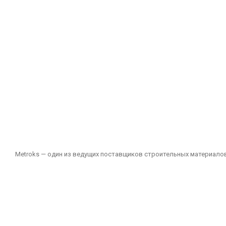
Metroks — один из ведущих поставщиков строительных материалов
подходящих как для частных, так и для общественных проектов. 
зданий и других помещений.
Наш ассортимент включает:
Плитка для стен и полов: Плитка различных размеров, цветов и 