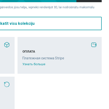
 pārveidos jūsu telpu, iepriekš renderējot 3D, lai nodrošinātu maksimālu
katīt visu kolekciju
ОПЛАТА
Платежная система Stripe
Узнать больше