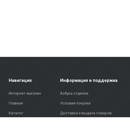
плитка отличается прочностью и эстетичным видом.
Фасадные материалы: Мы предлагаем решения для внешней отделк
Напольные покрытия: Ламинат, виниловые покрытия, паркет и кер
современный дизайн.
Покрытия для террас: В нашем ассортименте представлены матери
Metroks гордится своим профессиональным подходом — мы предлаг
напольные покрытия для дома или фасадные материалы для общес
Объединяя более 20 лет опыта, качественные материалы и индив
адресу: Бривибас гатве, 323, Рига, чтобы найти качественные реше
Навигация
Информация и поддержка
Интернет-магазин
Азбука отделки
Главная
Условия покупки
Каталог
Доставка и выдача товаров
Проекты
Политика конфиденциальности