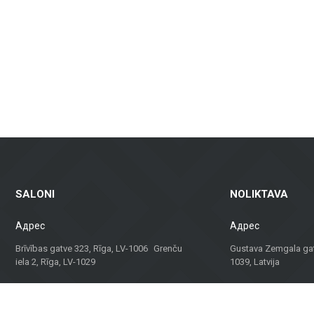
и зданий, включая вентилируемые фасады и фасадную плитку, которы
амическая плитка для пола — идеальны для жилых помещений, офисов 
алы для террас, балконов и других наружных пространств, которые га
аем не только материалы, но и консультации и решения для различных 
твенного здания, наша команда поможет найти лучшее решение.
идуальный подход, Metroks стал надежным выбором для профессионалов
ния для вашего проекта!
SALONI
NOLIKTAVA
Адрес
Адрес
Brīvības gatve 323, Rīga, LV-1006 Grenču
Gustava Zemgala gatv
iela 2, Rīga, LV-1029
1039, Latvija
Darba laiks
Darba laiks