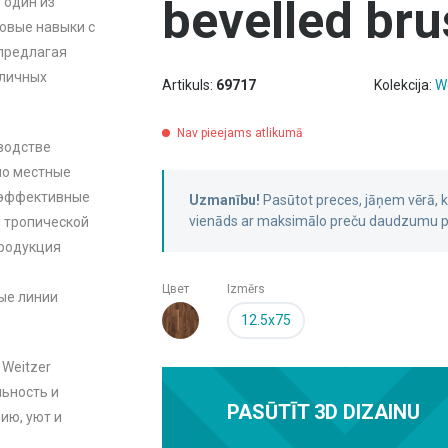
bevelled br
 один из
овые навыки с
предлагая
зличных
Artikuls:
69717
Kolekcija:
W
Nav pieejams atlikumā
водстве
но местные
гоэффективные
Uzmanību!
Pasūtot preces, jāņem vērā,
vienāds ar maksimālo preču daudzumu pa
я тропической
Продукция
Цвет
Izmērs
ые линии
12.5x75
Weitzer
ьность и
PASŪTĪT 3D DIZAINU
ию, уют и