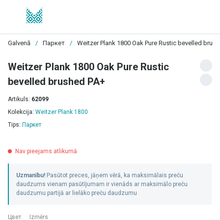
Galvenā
/
Паркет
/
Weitzer Plank 1800 Oak Pure Rustic bevelled brus
Weitzer Plank 1800 Oak Pure Rustic
bevelled brushed PA+
Artikuls:
62099
Kolekcija:
Weitzer Plank 1800
Tips:
Паркет
Nav pieejams atlikumā
Uzmanību!
Pasūtot preces, jāņem vērā, ka maksimālais preču
daudzums vienam pasūtījumam ir vienāds ar maksimālo preču
daudzumu partijā ar lielāko preču daudzumu
Цвет
Izmērs