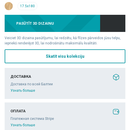
17.5x180
PASŪTĪT 3D DIZAINU
Veiciet 3D dizaina pasūtījumu, lai redzētu, kā flīzes pārveidos jūsu telpu,
iepriekš renderējot 3D, lai nodrošinātu maksimālu kvalitāti.
Skatīt visu kolekciju
ДОСТАВКА
Доставка по всей Балтии
Узнать больше
ОПЛАТА
Платежная система Stripe
Узнать больше