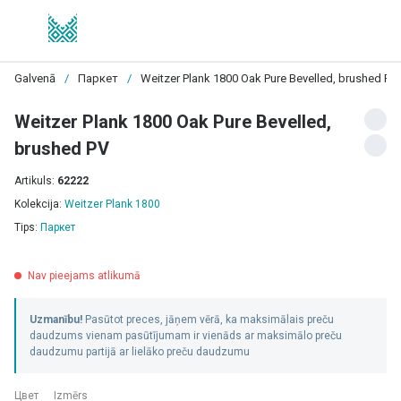
Galvenā
/
Паркет
/
Weitzer Plank 1800 Oak Pure Bevelled, brushed PV
Weitzer Plank 1800 Oak Pure Bevelled,
brushed PV
Artikuls:
62222
Kolekcija:
Weitzer Plank 1800
Tips:
Паркет
Nav pieejams atlikumā
Uzmanību!
Pasūtot preces, jāņem vērā, ka maksimālais preču
daudzums vienam pasūtījumam ir vienāds ar maksimālo preču
daudzumu partijā ar lielāko preču daudzumu
Цвет
Izmērs