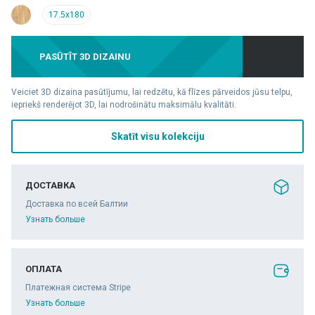
17.5x180
PASŪTĪT 3D DIZAINU
Veiciet 3D dizaina pasūtījumu, lai redzētu, kā flīzes pārveidos jūsu telpu,
iepriekš renderējot 3D, lai nodrošinātu maksimālu kvalitāti.
Skatīt visu kolekciju
ДОСТАВКА
Доставка по всей Балтии
Узнать больше
ОПЛАТА
Платежная система Stripe
Узнать больше