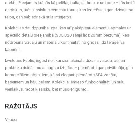
efektu. Pieejamas krāsās kā pelēka, balta, anthracite un bone – tās imitē
dabiskus, taču klasiskus cementa toņus, kas iederēsies gan dzīvojamo
telpu, gan sabiedriskā stila interjeros.
Kolekcijas daudzpusība izpaužas arī pakāpienu elementu, apmales un
speciālo detaļu pieejamībā (SOLID20 sērijā līdz 20 mm biezumā), kas
nodrošina vizuālu un materiālu kontinuitāti no grīdas līdz terasei vai
kāpnēm.
Izvēloties Public, iegūst ne tikai izsmalcinātu dizaina valodu, bet arī
praktisku risinājumu ar augstu izturību – piemērots gan privātmāju, gan
komerciāliem objektiem, kā arī eleganti piemērots SPA zonām,
baseiniem un kāju ceļiem. Kolekcija iemieso funkcionalitāti un stilu
vienlaikus, radot klasisku, bet mūsdienīgu vidi.
RAŽOTĀJS
Vitacer