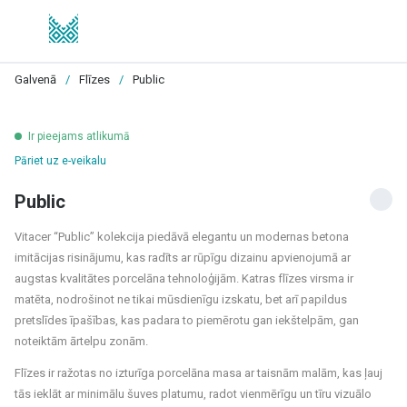
Galvenā
/
Flīzes
/
Public
Ir pieejams atlikumā
Pāriet uz e-veikalu
Public
Vitacer “Public” kolekcija piedāvā elegantu un modernas betona
imitācijas risinājumu, kas radīts ar rūpīgu dizainu apvienojumā ar
augstas kvalitātes porcelāna tehnoloģijām. Katras flīzes virsma ir
matēta, nodrošinot ne tikai mūsdienīgu izskatu, bet arī papildus
pretslīdes īpašības, kas padara to piemērotu gan iekštelpām, gan
noteiktām ārtelpu zonām.
Flīzes ir ražotas no izturīga porcelāna masa ar taisnām malām, kas ļauj
tās ieklāt ar minimālu šuves platumu, radot vienmērīgu un tīru vizuālo