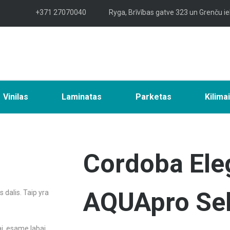
+371 27070040
Ryga, Brīvības gatve 323 un Grenču ie
Vinilas
Laminatas
Parketas
Kilima
Cordoba Ele
AQUApro Sel
 dalis. Taip yra
jai, esame labai