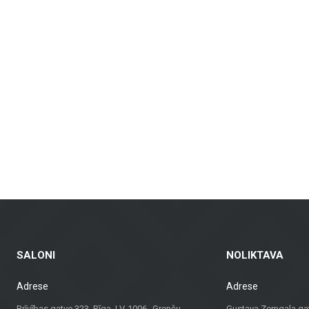
nkamos vonios kambariams, virtuvėms, visuomeninėms patalpoms ir lauko erdvėms
dinamus fasadus ir fasadų plyteles, kurie yra ne tik praktiški, bet ir vizualia
ndų plytelės – tinkamos gyvenamosioms patalpoms, biurams ir komercinėms erd
balkonams ir kitoms lauko erdvėms, užtikrinant ilgaamžiškumą ir estetiką įva
agas, bet ir konsultacijas bei sprendimus, tinkančius įvairiems projektams. N
 sprendimą.
dividualų požiūrį, „Metroks“ tapo patikimu pasirinkimu profesionalams ir namų
ui!
SALONI
NOLIKTAVA
Adrese
Adrese
Brīvības gatve 323, Rīga, LV-1006 Grenču
Gustava Zemgala gatv