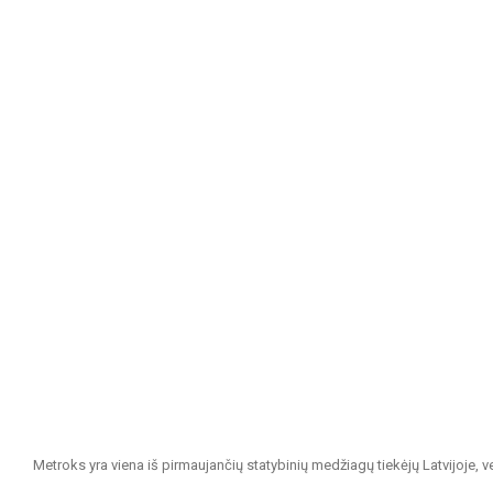
Metroks yra viena iš pirmaujančių statybinių medžiagų tiekėjų Latvijoje, 
projektams. Esame patikimas partneris visiems, ieškantiems kokybiškų ir 