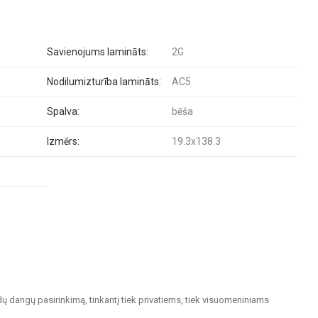
Savienojums lamināts:
2G
Nodilumizturība lamināts:
AC5
Spalva:
bēša
Izmērs:
19.3x138.3
dų dangų pasirinkimą, tinkantį tiek privatiems, tiek visuomeniniams