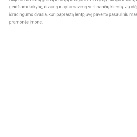
geidžiami kokybę, dizainą ir aptarnavimą vertinančių klientų. Jų idėj
išradingumo dvasia, kuri paprastą lentpjūvę pavertė pasauliniu mas
pramonės įmone.