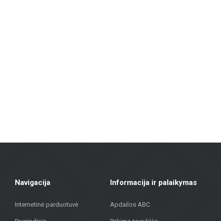
Mūsų siūlomas asortimentas apima:
Sienų ir grindų plytelės: Įvairių dydžių, spalvų ir dizainų plytelės, ti
išvaizda.
Fasadų medžiagos: Siūlome sprendimus pastatų išorės apdailai, įskaitant vė
Grindų dangos: Laminatas, vinilinės dangos, parketas ir keraminės gri
Terasų dangos: Mūsų asortimente yra medžiagų, tinkamų lauko terasoms, 
„Metroks“ didžiuojasi savo profesionaliu požiūriu – siūlome ne tik medži
medžiagų visuomeniniam pastatui, mūsų komanda padės rasti geriausią
Sujungdami daugiau nei 20 metų patirtį, aukštos kokybės medžiagas ir in
gatvėje 323, Rygoje, kad rastumėte kokybiškus sprendimus savo projekt
Navigacija
Informacija ir palaikymas
Internetinė parduotuvė
Apdailos ABC