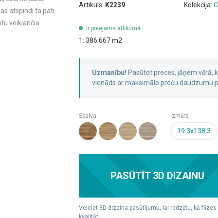
Artikuls:
K2239
Kolekcija:
C
as atspindi ta pati
tu veikiančia
Ir pieejams atlikumā
1: 386.667 m2
Uzmanību!
Pasūtot preces, jāņem vērā,
vienāds ar maksimālo preču daudzumu pa
Spalva
Izmērs
19.3x138.3
PASŪTĪT 3D DIZAINU
Veiciet 3D dizaina pasūtījumu, lai redzētu, kā flīzes
kvalitāti.