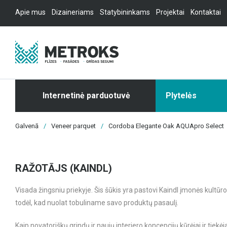
Apie mus
Dizaineriams
Statybininkams
Projektai
Kontaktai
Internetinė parduotuvė
Plytelės
Galvenā
/
Veneer parquet
/
Cordoba Elegante Oak AQUApro Select
RAŽOTĀJS (KAINDL)
Visada žingsniu priekyje. Šis šūkis yra pastovi Kaindl įmonės kultūros
todėl, kad nuolat tobuliname savo produktų pasaulį.
Kaip novatoriškų grindų ir naujų interjero koncepcijų kūrėjai ir tiekė