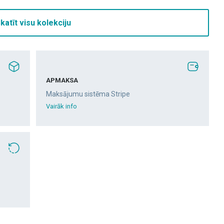
katīt visu kolekciju
APMAKSA
Maksājumu sistēma Stripe
Vairāk info