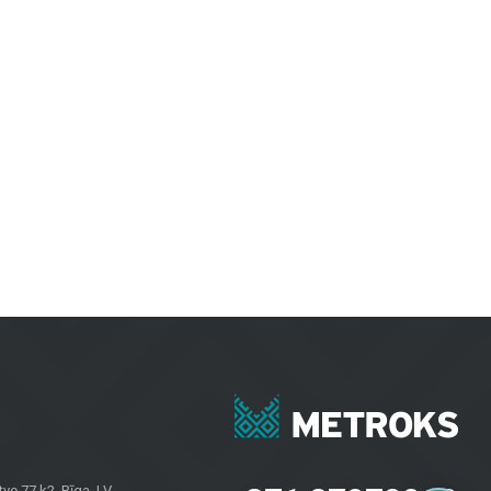
. Keraminės ir akmens masės plytelės pasižymi ilgaamžiškumu ir estetiška
i patrauklūs.
vėms, užtikrinant ilgaamžiškumą ir modernų dizainą.
iriomis oro sąlygomis.
esvarbu, ar jums reikia plytelių sienoms, grindų dangų namams ar fasadų
 savininkams visoje Latvijoje. Apsilankykite mūsų salone Brīvības
e 77 k2, Rīga, LV-