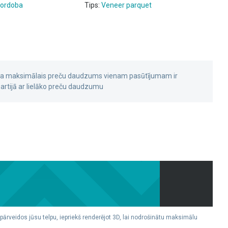
ordoba
Tips:
Veneer parquet
 ka maksimālais preču daudzums vienam pasūtījumam ir
rtijā ar lielāko preču daudzumu
 pārveidos jūsu telpu, iepriekš renderējot 3D, lai nodrošinātu maksimālu