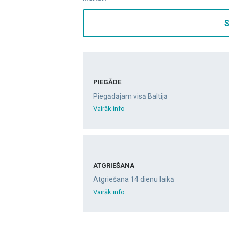
S
PIEGĀDE
Piegādājam visā Baltijā
Vairāk info
ATGRIEŠANA
Atgriešana 14 dienu laikā
Vairāk info