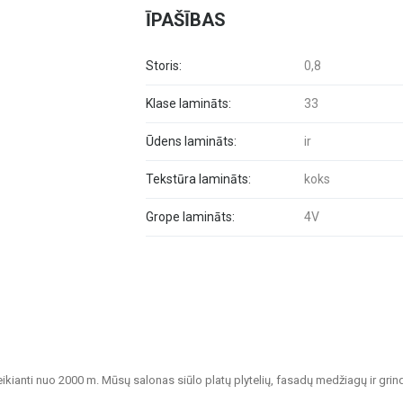
ĪPAŠĪBAS
Storis:
0,8
Klase lamināts:
33
Ūdens lamināts:
ir
Tekstūra lamināts:
koks
Grope lamināts:
4V
veikianti nuo 2000 m. Mūsų salonas siūlo platų plytelių, fasadų medžiagų ir grin
tvarių sprendimų namų, biurų, visuomeninių pastatų ir kitų patalpų apdailai.