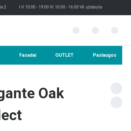
la 2
I-V. 10:00 - 19:00 VI. 10:00 - 16:00 VII. uždaryta
i
Fasadai
OUTLET
Paslaugos
gante Oak
ect