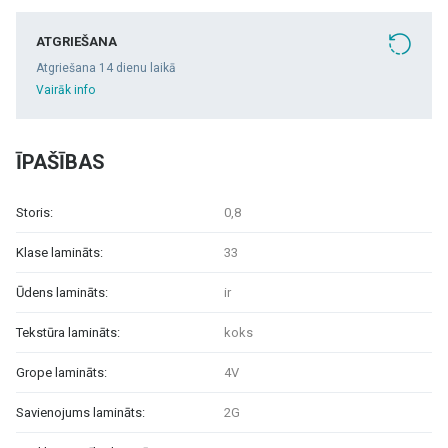
ATGRIEŠANA
Atgriešana 14 dienu laikā
Vairāk info
ĪPAŠĪBAS
Storis:
0,8
Klase lamināts:
33
Ūdens lamināts:
ir
Tekstūra lamināts:
koks
Grope lamināts:
4V
Savienojums lamināts:
2G