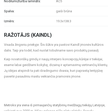
Nodilumizturība lamināts:
AC5
Spalva:
gaiši brūna
Izmērs:
19.3x138.3
RAŽOTĀJS (KAINDL)
Visada žingsniu priekyje. Šis šūkis yra pastovi Kaindl įmonės kultūros
dalis. Taip yra todėl, kad nuolat tobuliname savo produktų pasaulį.
Kaip novatoriškų grindų ir naujų interjero koncepcijų kūrėjai ir tiekėjai,
esame labai geidžiami kokybę, dizainą ir aptarnavimą vertinančių klientų.
Jų idėjas atspindi ta pati išradingumo dvasia, kuri paprastą lentpjūvę
pavertė pasauliniu mastu veikiančia pramonės įmone.
Metroks yra viena iš pirmaujančių statybinių medžiagų tiekėjų Latvijoje,
veikianti nuo 2000 m. Mūsų salonas siūlo platų plytelių, fasadų