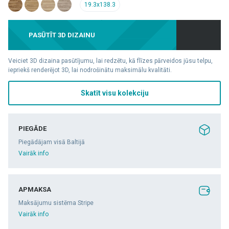
19.3x138.3
PASŪTĪT 3D DIZAINU
Veiciet 3D dizaina pasūtījumu, lai redzētu, kā flīzes pārveidos jūsu telpu,
iepriekš renderējot 3D, lai nodrošinātu maksimālu kvalitāti.
Skatīt visu kolekciju
PIEGĀDE
Piegādājam visā Baltijā
Vairāk info
APMAKSA
Maksājumu sistēma Stripe
Vairāk info