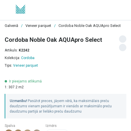
Galvenā
/
Veneer parquet
/
Cordoba Noble Oak AQUApro Select
Cordoba Noble Oak AQUApro Select
Artikuls:
K2242
Kolekcija:
Cordoba
Tips:
Veneer parquet
Ir pieejams atlikumā
1: 307.2 m2
Uzmanību!
Pasūtot preces, jāņem vērā, ka maksimālais preču
daudzums vienam pasūtījumam ir vienāds ar maksimālo preču
daudzumu partijā ar lielāko preču daudzumu
Spalva
Izmērs