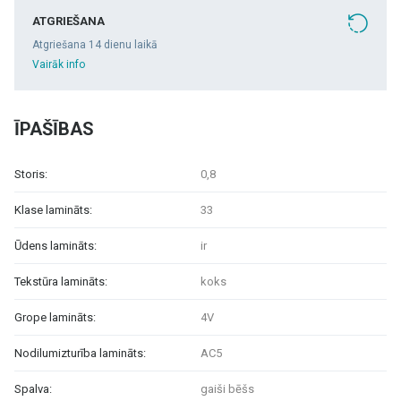
ATGRIEŠANA
Atgriešana 14 dienu laikā
Vairāk info
ĪPAŠĪBAS
Storis:
0,8
Klase lamināts:
33
Ūdens lamināts:
ir
Tekstūra lamināts:
koks
Grope lamināts:
4V
Nodilumizturība lamināts:
AC5
Spalva:
gaiši bēšs