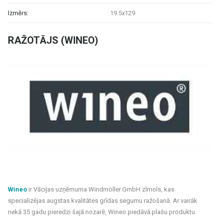
Izmērs:
19.5x129
RAŽOTĀJS (WINEO)
Wineo
ir Vācijas uzņēmuma Windmöller GmbH zīmols, kas
specializējas augstas kvalitātes grīdas segumu ražošanā. Ar vairāk
nekā 35 gadu pieredzi šajā nozarē, Wineo piedāvā plašu produktu