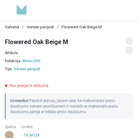
Galvenā
/
Veneer parquet
/
Flowered Oak Beige M
Flowered Oak Beige M
Artikuls:
Kolekcija:
Wineo 500
Tips:
Veneer parquet
Nav pieejams atlikumā
Uzmanību!
Pasūtot preces, jāņem vērā, ka maksimālais preču
daudzums vienam pasūtījumam ir vienāds ar maksimālo preču
daudzumu partijā ar lielāko preču daudzumu
Spalva
Izmērs
19.5x129