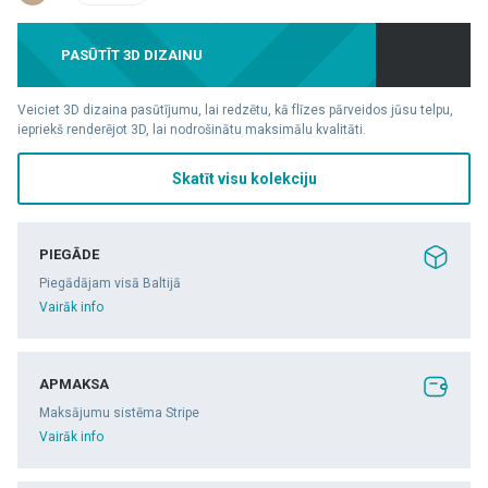
PASŪTĪT 3D DIZAINU
Veiciet 3D dizaina pasūtījumu, lai redzētu, kā flīzes pārveidos jūsu telpu,
iepriekš renderējot 3D, lai nodrošinātu maksimālu kvalitāti.
Skatīt visu kolekciju
PIEGĀDE
Piegādājam visā Baltijā
Vairāk info
APMAKSA
Maksājumu sistēma Stripe
Vairāk info