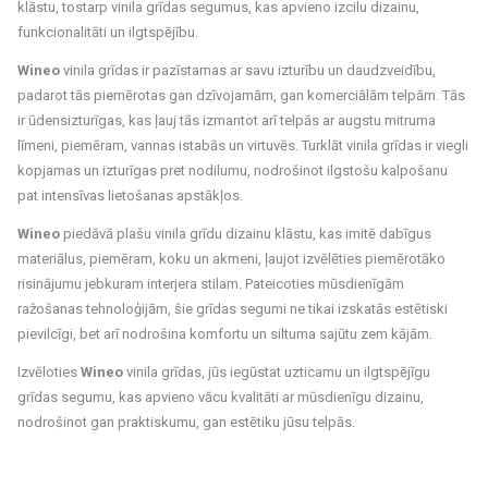
klāstu, tostarp vinila grīdas segumus, kas apvieno izcilu dizainu,
funkcionalitāti un ilgtspējību.
Wineo
vinila grīdas ir pazīstamas ar savu izturību un daudzveidību,
padarot tās piemērotas gan dzīvojamām, gan komerciālām telpām. Tās
ir ūdensizturīgas, kas ļauj tās izmantot arī telpās ar augstu mitruma
līmeni, piemēram, vannas istabās un virtuvēs. Turklāt vinila grīdas ir viegli
kopjamas un izturīgas pret nodilumu, nodrošinot ilgstošu kalpošanu
pat intensīvas lietošanas apstākļos.
Wineo
piedāvā plašu vinila grīdu dizainu klāstu, kas imitē dabīgus
materiālus, piemēram, koku un akmeni, ļaujot izvēlēties piemērotāko
risinājumu jebkuram interjera stilam. Pateicoties mūsdienīgām
ražošanas tehnoloģijām, šie grīdas segumi ne tikai izskatās estētiski
pievilcīgi, bet arī nodrošina komfortu un siltuma sajūtu zem kājām.
Izvēloties
Wineo
vinila grīdas, jūs iegūstat uzticamu un ilgtspējīgu
grīdas segumu, kas apvieno vācu kvalitāti ar mūsdienīgu dizainu,
nodrošinot gan praktiskumu, gan estētiku jūsu telpās.