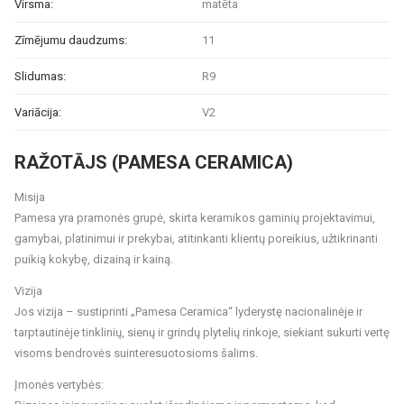
Virsma:
matēta
Zīmējumu daudzums:
11
Slidumas:
R9
Variācija:
V2
RAŽOTĀJS (PAMESA CERAMICA)
Misija
Pamesa yra pramonės grupė, skirta keramikos gaminių projektavimui,
gamybai, platinimui ir prekybai, atitinkanti klientų poreikius, užtikrinanti
puikią kokybę, dizainą ir kainą.
Vizija
Jos vizija – sustiprinti „Pamesa Ceramica“ lyderystę nacionalinėje ir
tarptautinėje tinklinių, sienų ir grindų plytelių rinkoje, siekiant sukurti vertę
visoms bendrovės suinteresuotosioms šalims.
Įmonės vertybės: