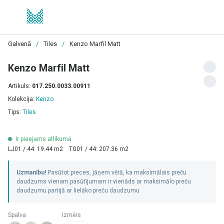
Galvenā
/
Tiles
/
Kenzo Marfil Matt
Kenzo Marfil Matt
Artikuls:
017.250.0033.00911
Kolekcija:
Kenzo
Tips:
Tiles
Ir pieejams atlikumā
LJ01 / 44: 19.44 m2
TG01 / 44: 207.36 m2
Uzmanību!
Pasūtot preces, jāņem vērā, ka maksimālais preču
daudzums vienam pasūtījumam ir vienāds ar maksimālo preču
daudzumu partijā ar lielāko preču daudzumu
Spalva
Izmērs