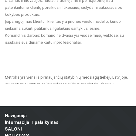
Dizainas ir inovacijos: nuolat išradinėjame ir permąstome, kad
patenkintume klientų poreikius ir lūkesčius, siūlydami aukščiausios
kokybės produktus.
Įsipareigojimas klientui: klientas yra įmonės verslo modelio, kuriuo
siekiama sukurti patikimus ilgalaikius santykius, esmė.
Komandinis darbas: komandinė dvasia yra visose mūsų veiklose; su
iššūkiais susiduriame kartu ir profesionaliai.
Metroks yra viena iš pirmaujančių statybinių medžiagų tiekėjų Latvijoje,
veikianti nuo 2000 m. Mūsų salonas siūlo platų plytelių, fasadų
medžiagų ir grindų dangų pasirinkimą, tinkantį tiek privatiems, tiek
visuomeniniams projektams. Esame patikimas partneris visiems,
ieškantiems kokybiškų ir tvarių sprendimų namų, biurų, visuomeninių
pastatų ir kitų patalpų apdailai.
Navigacija
Informacija ir palaikymas
Mūsų siūlomas asortimentas apima:
SALONI
Sienų ir grindų plytelės: Įvairių dydžių, spalvų ir dizainų plytelės,
NOLIKTAVA