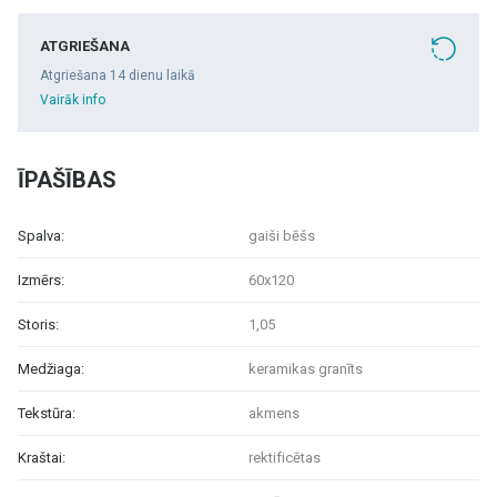
ATGRIEŠANA
Atgriešana 14 dienu laikā
Vairāk info
ĪPAŠĪBAS
Spalva:
gaiši bēšs
Izmērs:
60x120
Storis:
1,05
Medžiaga:
keramikas granīts
Tekstūra:
akmens
Kraštai:
rektificētas