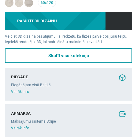
60x120
PASŪTĪT 3D DIZAINU
Veiciet 3D dizaina pasūtījumu, lai redzētu, kā flīzes pārveidos jūsu telpu,
iepriekš renderējot 3D, lai nodrošinātu maksimālu kvalitāti.
Skatīt visu kolekciju
PIEGĀDE
Piegādājam visā Baltijā
Vairāk info
APMAKSA
Maksājumu sistēma Stripe
Vairāk info