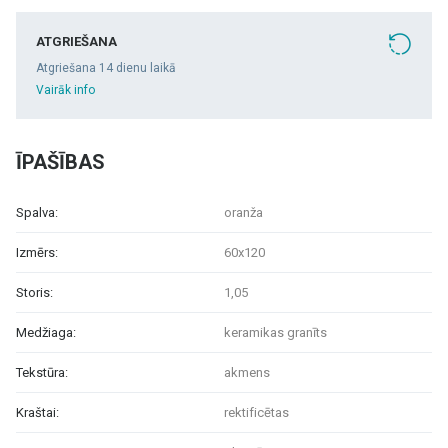
ATGRIEŠANA
Atgriešana 14 dienu laikā
Vairāk info
ĪPAŠĪBAS
Spalva:
oranža
Izmērs:
60x120
Storis:
1,05
Medžiaga:
keramikas granīts
Tekstūra:
akmens
Kraštai:
rektificētas