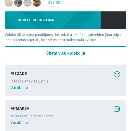
60x120
PASŪTĪT 3D DIZAINU
Veiciet 3D dizaina pasūtījumu, lai redzētu, kā flīzes pārveidos jūsu telpu,
iepriekš renderējot 3D, lai nodrošinātu maksimālu kvalitāti.
Skatīt visu kolekciju
PIEGĀDE
Piegādājam visā Baltijā
Vairāk info
APMAKSA
Maksājumu sistēma Stripe
Vairāk info