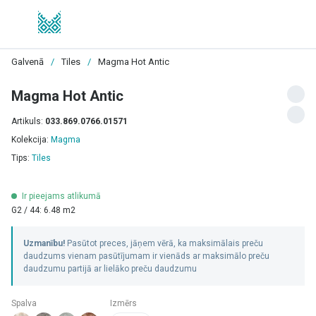
Galvenā
/
Tiles
/
Magma Hot Antic
Magma Hot Antic
Artikuls:
033.869.0766.01571
Kolekcija:
Magma
Tips:
Tiles
Ir pieejams atlikumā
G2 / 44: 6.48 m2
Uzmanību!
Pasūtot preces, jāņem vērā, ka maksimālais preču
daudzums vienam pasūtījumam ir vienāds ar maksimālo preču
daudzumu partijā ar lielāko preču daudzumu
Spalva
Izmērs