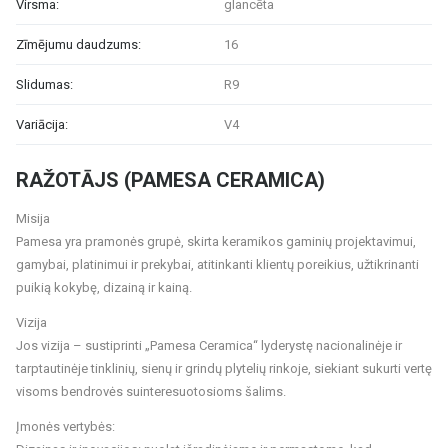
Virsma:
glancēta
Zīmējumu daudzums:
16
Slidumas:
R9
Variācija:
V4
RAŽOTĀJS (PAMESA CERAMICA)
Misija
Pamesa yra pramonės grupė, skirta keramikos gaminių projektavimui,
gamybai, platinimui ir prekybai, atitinkanti klientų poreikius, užtikrinanti
puikią kokybę, dizainą ir kainą.
Vizija
Jos vizija – sustiprinti „Pamesa Ceramica“ lyderystę nacionalinėje ir
tarptautinėje tinklinių, sienų ir grindų plytelių rinkoje, siekiant sukurti vertę
visoms bendrovės suinteresuotosioms šalims.
Įmonės vertybės: