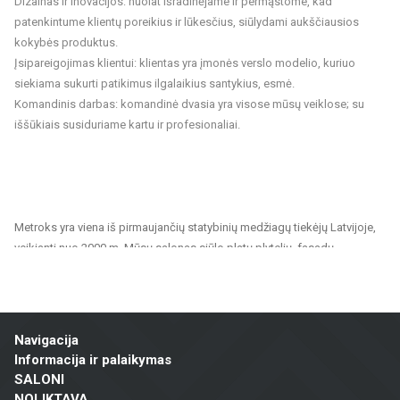
Dizainas ir inovacijos: nuolat išradinėjame ir permąstome, kad
patenkintume klientų poreikius ir lūkesčius, siūlydami aukščiausios
kokybės produktus.
Įsipareigojimas klientui: klientas yra įmonės verslo modelio, kuriuo
siekiama sukurti patikimus ilgalaikius santykius, esmė.
Komandinis darbas: komandinė dvasia yra visose mūsų veiklose; su
iššūkiais susiduriame kartu ir profesionaliai.
Metroks yra viena iš pirmaujančių statybinių medžiagų tiekėjų Latvijoje,
veikianti nuo 2000 m. Mūsų salonas siūlo platų plytelių, fasadų
medžiagų ir grindų dangų pasirinkimą, tinkantį tiek privatiems, tiek
visuomeniniams projektams. Esame patikimas partneris visiems,
ieškantiems kokybiškų ir tvarių sprendimų namų, biurų, visuomeninių
pastatų ir kitų patalpų apdailai.
Navigacija
Informacija ir palaikymas
Mūsų siūlomas asortimentas apima:
SALONI
Sienų ir grindų plytelės: Įvairių dydžių, spalvų ir dizainų plytelės,
NOLIKTAVA