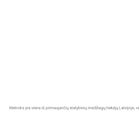
Metroks yra viena iš pirmaujančių statybinių medžiagų tiekėjų Latvijoje, 
projektams. Esame patikimas partneris visiems, ieškantiems kokybiškų ir 
Mūsų siūlomas asortimentas apima: