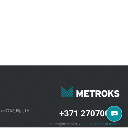
. Keraminės ir akmens masės plytelės pasižymi ilgaamžiškumu ir estetiška
i patrauklūs.
vėms, užtikrinant ilgaamžiškumą ir modernų dizainą.
iriomis oro sąlygomis.
esvarbu, ar jums reikia plytelių sienoms, grindų dangų namams ar fasadų
 savininkams visoje Latvijoje. Apsilankykite mūsų salone Brīvības
+371 27070040
e 77 k2, Rīga, LV-
salons@metroks.lv
Sazinies ar mums