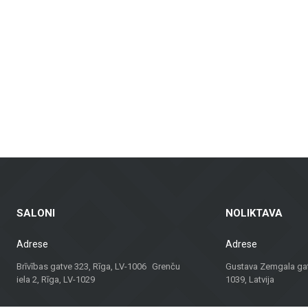
nkamos vonios kambariams, virtuvėms, visuomeninėms patalpoms ir lauko erdvėms
dinamus fasadus ir fasadų plyteles, kurie yra ne tik praktiški, bet ir vizualia
ndų plytelės – tinkamos gyvenamosioms patalpoms, biurams ir komercinėms erd
balkonams ir kitoms lauko erdvėms, užtikrinant ilgaamžiškumą ir estetiką įva
agas, bet ir konsultacijas bei sprendimus, tinkančius įvairiems projektams. N
 sprendimą.
dividualų požiūrį, „Metroks“ tapo patikimu pasirinkimu profesionalams ir namų
ui!
SALONI
NOLIKTAVA
Adrese
Adrese
Brīvības gatve 323, Rīga, LV-1006 Grenču
Gustava Zemgala gatv
iela 2, Rīga, LV-1029
1039, Latvija