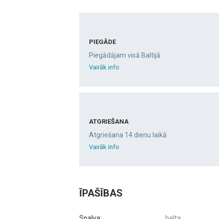
PIEGĀDE
Piegādājam visā Baltijā
Vairāk info
ATGRIEŠANA
Atgriešana 14 dienu laikā
Vairāk info
ĪPAŠĪBAS
Spalva:
balta