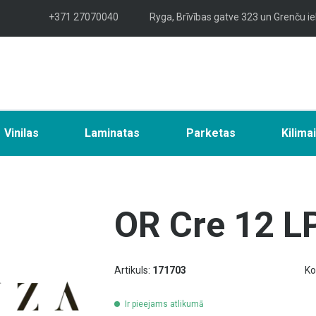
+371 27070040
Ryga, Brīvības gatve 323 un Grenču ie
Vinilas
Laminatas
Parketas
Kilima
OR Cre 12 L
Artikuls:
171703
Ko
Ir pieejams atlikumā