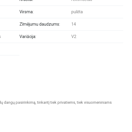
Virsma:
pulēta
Zīmējumu daudzums:
14
s
Variācija:
V2
dų dangų pasirinkimą, tinkantį tiek privatiems, tiek visuomeniniams