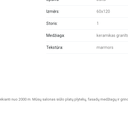
Izmērs:
60x120
Storis:
1
Medžiaga:
keramikas granīt
Tekstūra:
marmors
veikianti nuo 2000 m. Mūsų salonas siūlo platų plytelių, fasadų medžiagų ir grin
tvarių sprendimų namų, biurų, visuomeninių pastatų ir kitų patalpų apdailai.