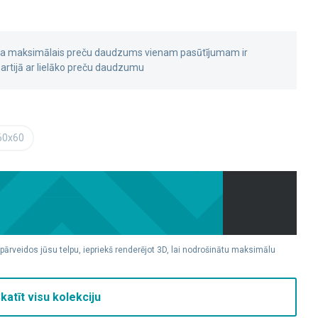
 ka maksimālais preču daudzums vienam pasūtījumam ir
rtijā ar lielāko preču daudzumu
60x60
 pārveidos jūsu telpu, iepriekš renderējot 3D, lai nodrošinātu maksimālu
katīt visu kolekciju