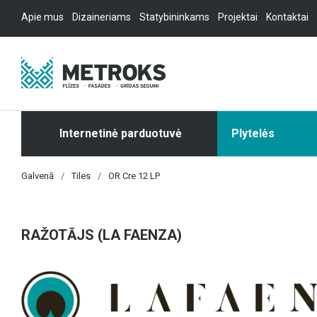
Apie mus
Dizaineriams
Statybininkams
Projektai
Kontaktai
Internetinė parduotuvė
Plytelės
Galvenā
/
Tiles
/
OR Cre 12 LP
RAŽOTĀJS (LA FAENZA)