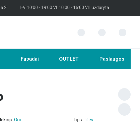
la 2
I-V. 10:00 - 19:00 VI. 10:00 - 16:00 VII. uždaryta
i
Fasadai
OUTLET
Paslaugos
P
lekcija:
Oro
Tips:
Tiles