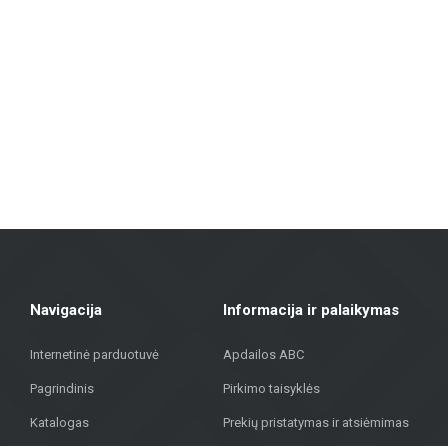
Sienų ir grindų plytelės: Įvairių dydžių, spalvų ir dizainų plytelės, ti
išvaizda.
Fasadų medžiagos: Siūlome sprendimus pastatų išorės apdailai, įskaitant vė
Grindų dangos: Laminatas, vinilinės dangos, parketas ir keraminės gri
Terasų dangos: Mūsų asortimente yra medžiagų, tinkamų lauko terasoms, 
„Metroks“ didžiuojasi savo profesionaliu požiūriu – siūlome ne tik medži
medžiagų visuomeniniam pastatui, mūsų komanda padės rasti geriausią
Sujungdami daugiau nei 20 metų patirtį, aukštos kokybės medžiagas ir in
gatvėje 323, Rygoje, kad rastumėte kokybiškus sprendimus savo projekt
Navigacija
Informacija ir palaikymas
Internetinė parduotuvė
Apdailos ABC
Pagrindinis
Pirkimo taisyklės
Katalogas
Prekių pristatymas ir atsiėmimas