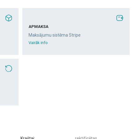
APMAKSA
Maksājumu sistēma Stripe
Vairāk info
Kraštai:
rektificētas