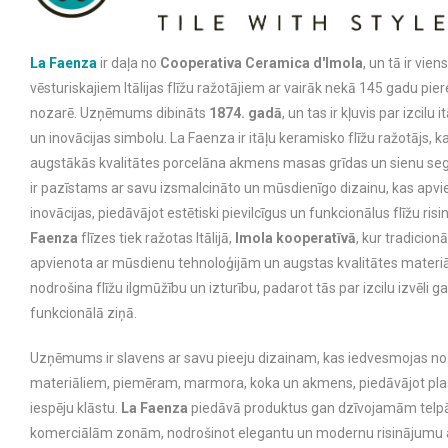
La Faenza
ir daļa no
Cooperativa Ceramica d'Imola
, un tā ir vien
vēsturiskajiem Itālijas flīžu ražotājiem ar vairāk nekā 145 gadu pi
nozarē. Uzņēmums dibināts
1874. gadā
, un tas ir kļuvis par izcilu
un inovācijas simbolu. La Faenza ir itāļu keramisko flīžu ražotājs, k
augstākās kvalitātes porcelāna akmens masas grīdas un sienu se
ir pazīstams ar savu izsmalcināto un mūsdienīgo dizainu, kas apvie
inovācijas, piedāvājot estētiski pievilcīgus un funkcionālus flīžu ri
Faenza
flīzes tiek ražotas Itālijā,
Imola kooperatīvā
, kur tradicionā
apvienota ar mūsdienu tehnoloģijām un augstas kvalitātes materiā
nodrošina flīžu ilgmūžību un izturību, padarot tās par izcilu izvēli g
funkcionālā ziņā.
Uzņēmums ir slavens ar savu pieeju dizainam, kas iedvesmojas n
materiāliem, piemēram, marmora, koka un akmens, piedāvājot pla
iespēju klāstu.
La Faenza
piedāvā produktus gan dzīvojamām telp
komerciālām zonām, nodrošinot elegantu un modernu risinājumu a