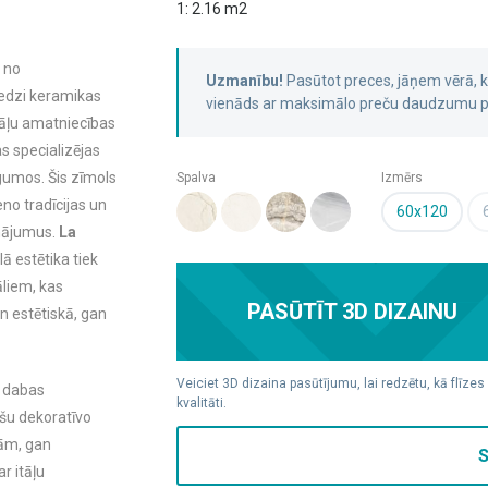
1: 2.16 m2
s no
Uzmanību!
Pasūtot preces, jāņem vērā,
eredzi keramikas
vienāds ar maksimālo preču daudzumu pa
 itāļu amatniecības
as specializējas
gumos. Šis zīmols
Spalva
Izmērs
no tradīcijas un
60x120
sinājumus.
La
lā estētika tiek
liem, kas
PASŪTĪT 3D DIZAINU
an estētiskā, gan
Veiciet 3D dizaina pasūtījumu, lai redzētu, kā flīzes
o dabas
kvalitāti.
šu dekoratīvo
ām, gan
S
r itāļu