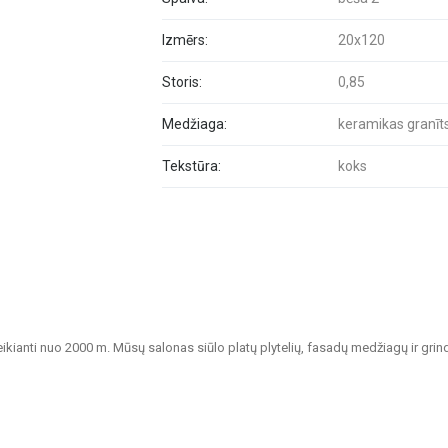
Izmērs:
20x120
Storis:
0,85
Medžiaga:
keramikas granīt
Tekstūra:
koks
veikianti nuo 2000 m. Mūsų salonas siūlo platų plytelių, fasadų medžiagų ir grin
tvarių sprendimų namų, biurų, visuomeninių pastatų ir kitų patalpų apdailai.