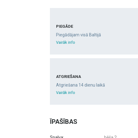
PIEGĀDE
Piegādājam visā Baltijā
Vairāk info
ATGRIEŠANA
Atgriešana 14 dienu laikā
Vairāk info
ĪPAŠĪBAS
Spalva:
bēša 2