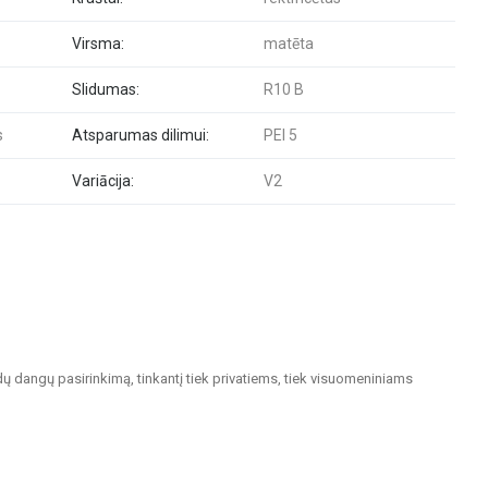
Virsma:
matēta
Slidumas:
R10 B
s
Atsparumas dilimui:
PEI 5
Variācija:
V2
dų dangų pasirinkimą, tinkantį tiek privatiems, tiek visuomeniniams