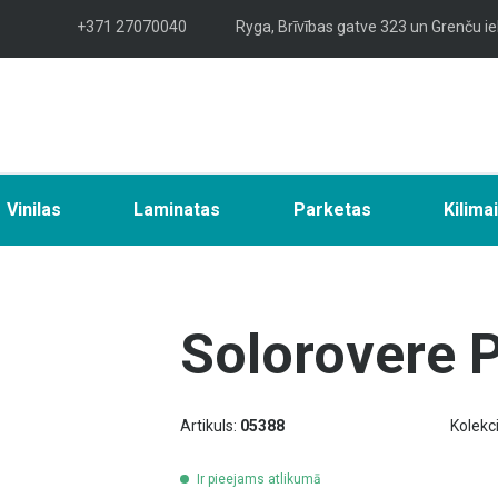
+371 27070040
Ryga, Brīvības gatve 323 un Grenču ie
Vinilas
Laminatas
Parketas
Kilima
Solorovere 
Artikuls:
05388
Kolekci
Ir pieejams atlikumā