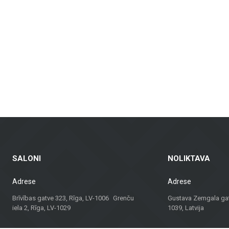
nkamos vonios kambariams, virtuvėms, visuomeninėms patalpoms ir lauko erdvėms
dinamus fasadus ir fasadų plyteles, kurie yra ne tik praktiški, bet ir vizualia
ndų plytelės – tinkamos gyvenamosioms patalpoms, biurams ir komercinėms erd
balkonams ir kitoms lauko erdvėms, užtikrinant ilgaamžiškumą ir estetiką įva
agas, bet ir konsultacijas bei sprendimus, tinkančius įvairiems projektams. N
 sprendimą.
dividualų požiūrį, „Metroks“ tapo patikimu pasirinkimu profesionalams ir namų
ui!
SALONI
NOLIKTAVA
Adrese
Adrese
Brīvības gatve 323, Rīga, LV-1006 Grenču
Gustava Zemgala gatv
iela 2, Rīga, LV-1029
1039, Latvija