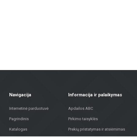
Sienų ir grindų plytelės: Įvairių dydžių, spalvų ir dizainų plytelės, ti
išvaizda.
Fasadų medžiagos: Siūlome sprendimus pastatų išorės apdailai, įskaitant vė
Grindų dangos: Laminatas, vinilinės dangos, parketas ir keraminės gri
Terasų dangos: Mūsų asortimente yra medžiagų, tinkamų lauko terasoms, 
„Metroks“ didžiuojasi savo profesionaliu požiūriu – siūlome ne tik medži
medžiagų visuomeniniam pastatui, mūsų komanda padės rasti geriausią
Sujungdami daugiau nei 20 metų patirtį, aukštos kokybės medžiagas ir in
gatvėje 323, Rygoje, kad rastumėte kokybiškus sprendimus savo projekt
Navigacija
Informacija ir palaikymas
Internetinė parduotuvė
Apdailos ABC
Pagrindinis
Pirkimo taisyklės
Katalogas
Prekių pristatymas ir atsiėmimas