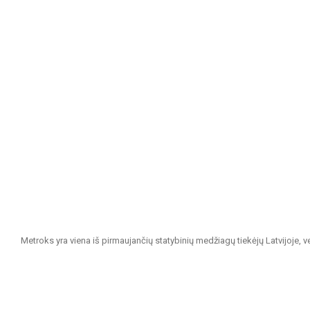
Metroks yra viena iš pirmaujančių statybinių medžiagų tiekėjų Latvijoje, 
projektams. Esame patikimas partneris visiems, ieškantiems kokybiškų ir 
Mūsų siūlomas asortimentas apima: