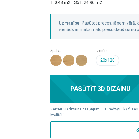
1: 0.48 m2
S51: 24.96 m2
Uzmanību!
Pasūtot preces, jāņem vērā,
vienāds ar maksimālo preču daudzumu pa
Spalva
Izmērs
20x120
PASŪTĪT 3D DIZAINU
Veiciet 3D dizaina pasūtījumu, lai redzētu, kā flīzes
kvalitāti.
S