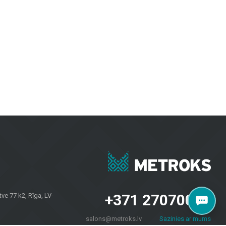
. Keraminės ir akmens masės plytelės pasižymi ilgaamžiškumu ir estetiška
i patrauklūs.
vėms, užtikrinant ilgaamžiškumą ir modernų dizainą.
iriomis oro sąlygomis.
esvarbu, ar jums reikia plytelių sienoms, grindų dangų namams ar fasadų
 savininkams visoje Latvijoje. Apsilankykite mūsų salone Brīvības
+371 27070040
e 77 k2, Rīga, LV-
salons@metroks.lv
Sazinies ar mums