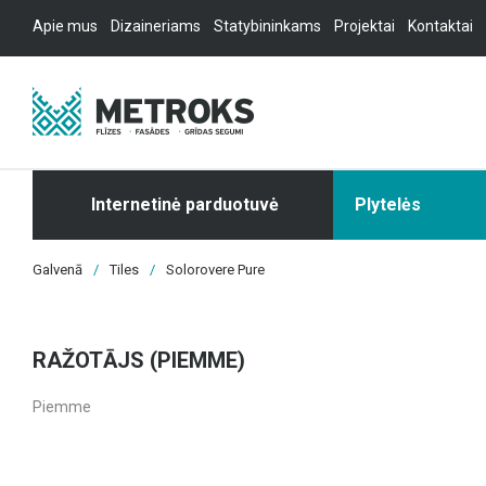
Apie mus
Dizaineriams
Statybininkams
Projektai
Kontaktai
Internetinė parduotuvė
Plytelės
Galvenā
/
Tiles
/
Solorovere Pure
RAŽOTĀJS (PIEMME)
Piemme