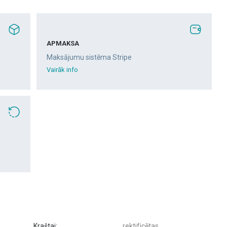
APMAKSA
Maksājumu sistēma Stripe
Vairāk info
Kraštai:
rektificētas