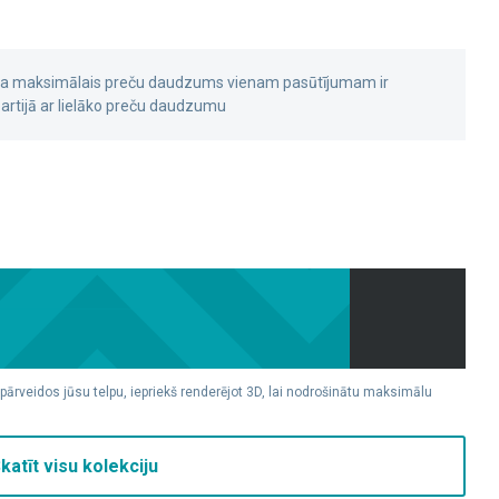
 ka maksimālais preču daudzums vienam pasūtījumam ir
rtijā ar lielāko preču daudzumu
 pārveidos jūsu telpu, iepriekš renderējot 3D, lai nodrošinātu maksimālu
katīt visu kolekciju