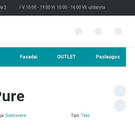
la 2
I-V. 10:00 - 19:00 VI. 10:00 - 16:00 VII. uždaryta
i
Fasadai
OUTLET
Paslaugos
Pure
ja:
Solorovere
Tips:
Tiles