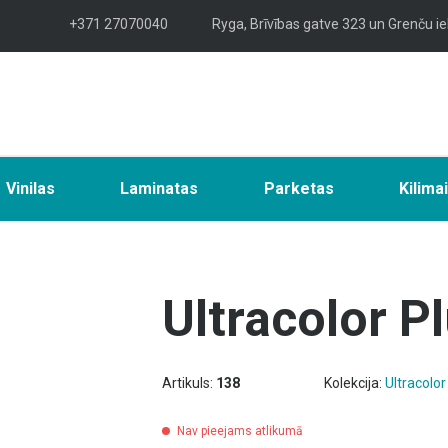
+371 27070040
Ryga, Brīvības gatve 323 un Grenču ie
Vinilas
Laminatas
Parketas
Kilima
Ultracolor P
Artikuls:
138
Kolekcija:
Ultracolor
Nav pieejams atlikumā