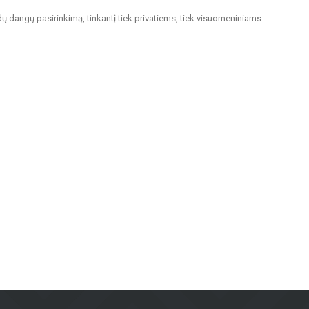
dų dangų pasirinkimą, tinkantį tiek privatiems, tiek visuomeniniams
. Keraminės ir akmens masės plytelės pasižymi ilgaamžiškumu ir estetiška
i patrauklūs.
vėms, užtikrinant ilgaamžiškumą ir modernų dizainą.
iriomis oro sąlygomis.
esvarbu, ar jums reikia plytelių sienoms, grindų dangų namams ar fasadų
 savininkams visoje Latvijoje. Apsilankykite mūsų salone Brīvības