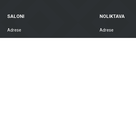
SALONI
NOLIKTAVA
Adrese
Adrese
Brīvības gatve 323, Rīga, LV-1006 Grenču
Gustava Zemgala gatv
iela 2, Rīga, LV-1029
1039, Latvija
Darba laiks
Darba laiks
VII. slēgts
VII. slēgts