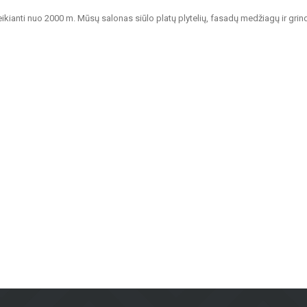
veikianti nuo 2000 m. Mūsų salonas siūlo platų plytelių, fasadų medžiagų ir grin
tvarių sprendimų namų, biurų, visuomeninių pastatų ir kitų patalpų apdailai.
nkamos vonios kambariams, virtuvėms, visuomeninėms patalpoms ir lauko erdvėms
dinamus fasadus ir fasadų plyteles, kurie yra ne tik praktiški, bet ir vizualia
ndų plytelės – tinkamos gyvenamosioms patalpoms, biurams ir komercinėms erd
balkonams ir kitoms lauko erdvėms, užtikrinant ilgaamžiškumą ir estetiką įva
agas, bet ir konsultacijas bei sprendimus, tinkančius įvairiems projektams. N
 sprendimą.
dividualų požiūrį, „Metroks“ tapo patikimu pasirinkimu profesionalams ir namų
ui!