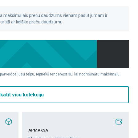
 ka maksimālais preču daudzums vienam pasūtījumam ir
rtijā ar lielāko preču daudzumu
 pārveidos jūsu telpu, iepriekš renderējot 3D, lai nodrošinātu maksimālu
katīt visu kolekciju
APMAKSA