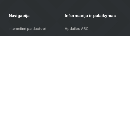
Navigacija
Informacija ir palaikymas
Internetinė parduotuvė
Apdailos ABC
Pagrindinis
Pirkimo taisyklės
Katalogas
Prekių pristatymas ir atsiėmimas
Projektai
Privatumo politika
DUK
Kontaktai
© Autortiesības © 2023 METROKS. Visas tiesības aizsargātas