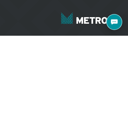
+371 27070040
e 77 k2, Rīga, LV-
salons@metroks.lv
Sazinies ar mums
Vietni izstrādāja
WEBCASE