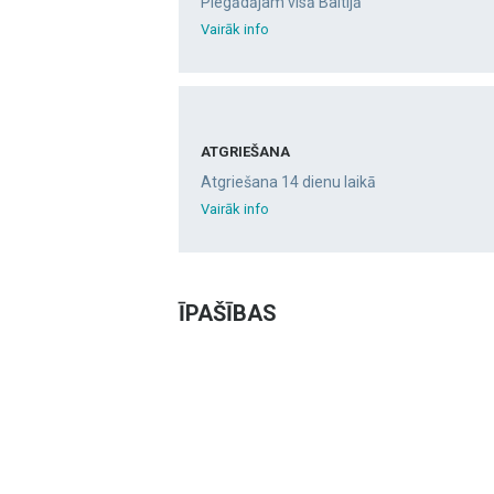
Piegādājam visā Baltijā
Vairāk info
ATGRIEŠANA
Atgriešana 14 dienu laikā
Vairāk info
ĪPAŠĪBAS