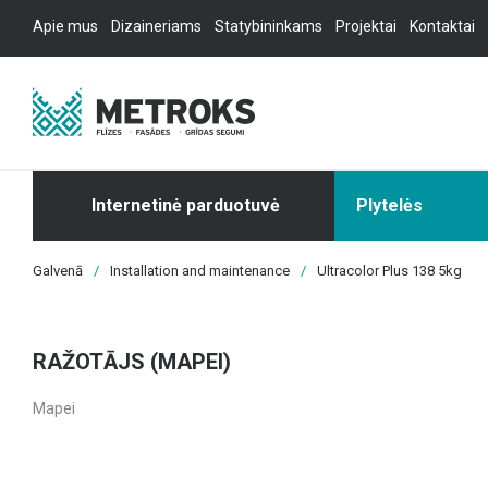
Apie mus
Dizaineriams
Statybininkams
Projektai
Kontaktai
Internetinė parduotuvė
Plytelės
Galvenā
/
Installation and maintenance
/
Ultracolor Plus 138 5kg
RAŽOTĀJS (MAPEI)
Mapei