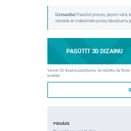
Uzmanību!
Pasūtot preces, jāņem vērā,
vienāds ar maksimālo preču daudzumu pa
PASŪTĪT 3D DIZAINU
Veiciet 3D dizaina pasūtījumu, lai redzētu, kā flīzes
kvalitāti.
S
PIEGĀDE