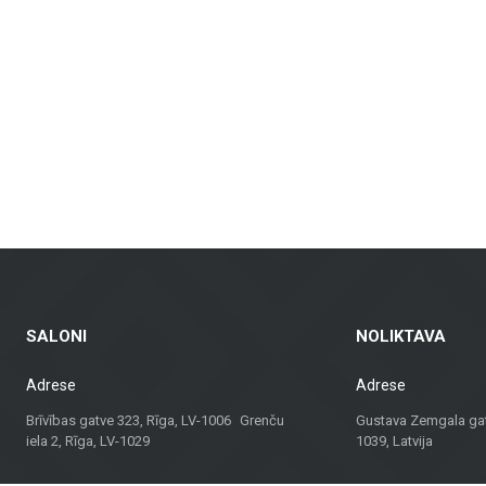
nkamos vonios kambariams, virtuvėms, visuomeninėms patalpoms ir lauko erdvėms
dinamus fasadus ir fasadų plyteles, kurie yra ne tik praktiški, bet ir vizualia
ndų plytelės – tinkamos gyvenamosioms patalpoms, biurams ir komercinėms erd
balkonams ir kitoms lauko erdvėms, užtikrinant ilgaamžiškumą ir estetiką įva
agas, bet ir konsultacijas bei sprendimus, tinkančius įvairiems projektams. N
 sprendimą.
dividualų požiūrį, „Metroks“ tapo patikimu pasirinkimu profesionalams ir namų
ui!
SALONI
NOLIKTAVA
Adrese
Adrese
Brīvības gatve 323, Rīga, LV-1006 Grenču
Gustava Zemgala gatv
iela 2, Rīga, LV-1029
1039, Latvija