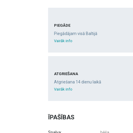
PIEGĀDE
Piegādājam visā Baltijā
Vairāk info
ATGRIEŠANA
Atgriešana 14 dienu laikā
Vairāk info
ĪPAŠĪBAS
Spalva:
bēša