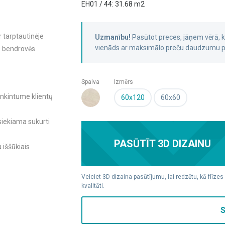
EH01 / 44: 31.68 m2
r tarptautinėje
Uzmanību!
Pasūtot preces, jāņem vērā,
vienāds ar maksimālo preču daudzumu pa
oms bendrovės
Spalva
Izmērs
enkintume klientų
60x120
60x60
 siekiama sukurti
PASŪTĪT 3D DIZAINU
 iššūkiais
Veiciet 3D dizaina pasūtījumu, lai redzētu, kā flīzes
kvalitāti.
S