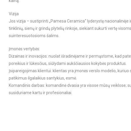
kainą.
Vizija
Jos vizija – sustiprinti „Pamesa Ceramica“ lyderystę nacionalinėje i
tinklinių, sienų ir grindų plytelių rinkoje, siekiant sukurti vertę vis
suinteresuotosioms šalims.
Įmonės vertybės:
Dizainas ir inovacijos: nuolat išradinėjame ir permąstome, kad pat
poreikius ir lūkesčius, siūlydami aukščiausios kokybės produktus.
Įsipareigojimas klientui: klientas yra įmonės verslo modelio, kuriuo
patikimus ilgalaikius santykius, esmė.
Komandinis darbas: komandinė dvasia yra visose mūsų veiklose; su
susiduriame kartu ir profesionaliai.