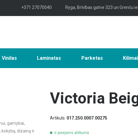
+371 27070040
Ryga, Brīvības gatve 323 un Grenču ie
Vinilas
Laminatas
Parketas
Kilima
Victoria Bei
Artikuls:
017.250.0007.00275
mui, gamybai,
ą kokybę, dizainą ir
Ir pieejams atlikumā