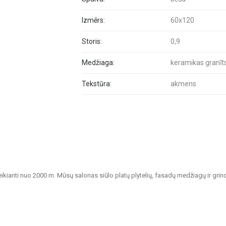
Izmērs:
60x120
Storis:
0,9
Medžiaga:
keramikas granīt
Tekstūra:
akmens
veikianti nuo 2000 m. Mūsų salonas siūlo platų plytelių, fasadų medžiagų ir grin
tvarių sprendimų namų, biurų, visuomeninių pastatų ir kitų patalpų apdailai.