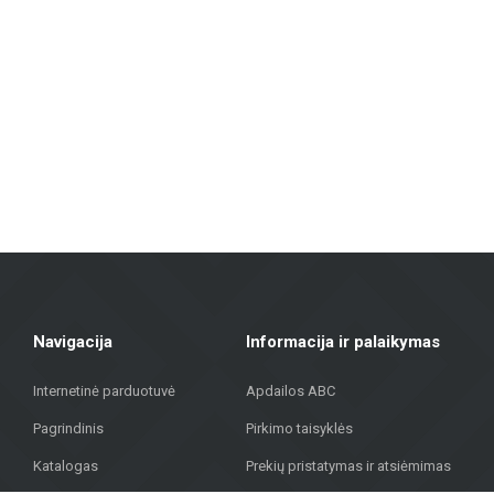
Sienų ir grindų plytelės: Įvairių dydžių, spalvų ir dizainų plytelės, ti
išvaizda.
Fasadų medžiagos: Siūlome sprendimus pastatų išorės apdailai, įskaitant vė
Grindų dangos: Laminatas, vinilinės dangos, parketas ir keraminės gri
Terasų dangos: Mūsų asortimente yra medžiagų, tinkamų lauko terasoms, 
„Metroks“ didžiuojasi savo profesionaliu požiūriu – siūlome ne tik medži
medžiagų visuomeniniam pastatui, mūsų komanda padės rasti geriausią
Sujungdami daugiau nei 20 metų patirtį, aukštos kokybės medžiagas ir in
gatvėje 323, Rygoje, kad rastumėte kokybiškus sprendimus savo projekt
Navigacija
Informacija ir palaikymas
Internetinė parduotuvė
Apdailos ABC
Pagrindinis
Pirkimo taisyklės
Katalogas
Prekių pristatymas ir atsiėmimas