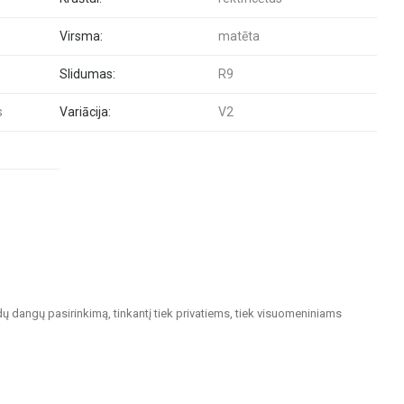
Virsma:
matēta
Slidumas:
R9
s
Variācija:
V2
dų dangų pasirinkimą, tinkantį tiek privatiems, tiek visuomeniniams