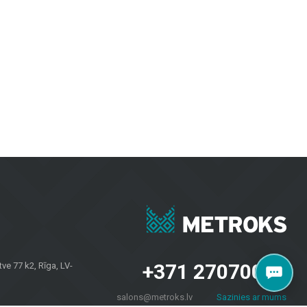
. Keraminės ir akmens masės plytelės pasižymi ilgaamžiškumu ir estetiška
i patrauklūs.
vėms, užtikrinant ilgaamžiškumą ir modernų dizainą.
iriomis oro sąlygomis.
esvarbu, ar jums reikia plytelių sienoms, grindų dangų namams ar fasadų
 savininkams visoje Latvijoje. Apsilankykite mūsų salone Brīvības
+371 27070040
e 77 k2, Rīga, LV-
salons@metroks.lv
Sazinies ar mums