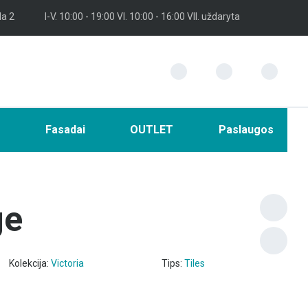
la 2
I-V. 10:00 - 19:00 VI. 10:00 - 16:00 VII. uždaryta
i
Fasadai
OUTLET
Paslaugos
ge
Kolekcija:
Victoria
Tips:
Tiles