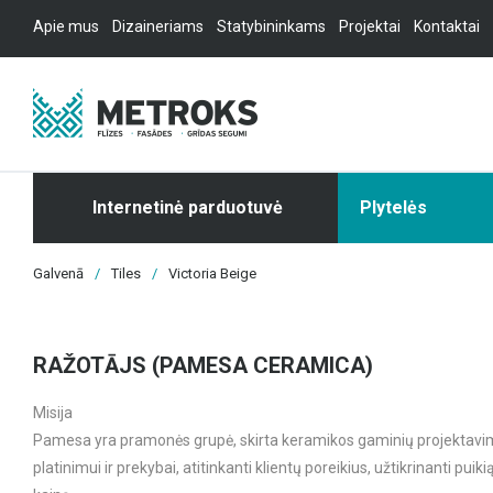
Apie mus
Dizaineriams
Statybininkams
Projektai
Kontaktai
Internetinė parduotuvė
Plytelės
Galvenā
/
Tiles
/
Victoria Beige
RAŽOTĀJS (PAMESA CERAMICA)
Misija
Pamesa yra pramonės grupė, skirta keramikos gaminių projektavi
platinimui ir prekybai, atitinkanti klientų poreikius, užtikrinanti puiki