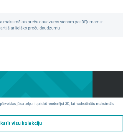
 ka maksimālais preču daudzums vienam pasūtījumam ir
rtijā ar lielāko preču daudzumu
 pārveidos jūsu telpu, iepriekš renderējot 3D, lai nodrošinātu maksimālu
katīt visu kolekciju