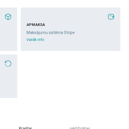
APMAKSA
Maksājumu sistēma Stripe
Vairāk info
Kraštai:
rektificētas