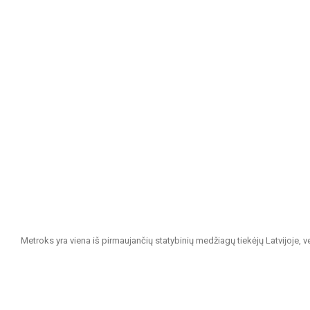
Metroks yra viena iš pirmaujančių statybinių medžiagų tiekėjų Latvijoje, 
projektams. Esame patikimas partneris visiems, ieškantiems kokybiškų ir 
Mūsų siūlomas asortimentas apima: