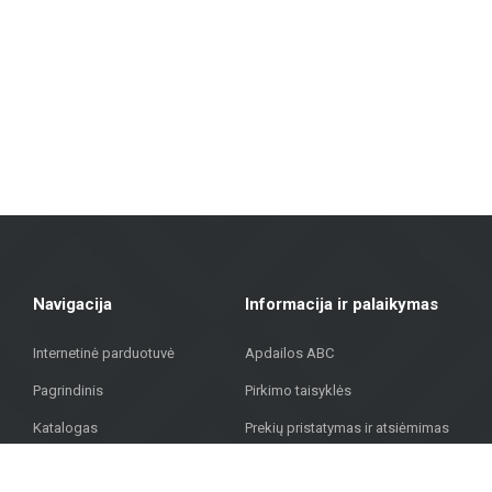
Fasadų medžiagos: Siūlome sprendimus pastatų išorės apdailai, įskaitant vė
Grindų dangos: Laminatas, vinilinės dangos, parketas ir keraminės gri
Terasų dangos: Mūsų asortimente yra medžiagų, tinkamų lauko terasoms, 
„Metroks“ didžiuojasi savo profesionaliu požiūriu – siūlome ne tik medži
medžiagų visuomeniniam pastatui, mūsų komanda padės rasti geriausią
Sujungdami daugiau nei 20 metų patirtį, aukštos kokybės medžiagas ir in
gatvėje 323, Rygoje, kad rastumėte kokybiškus sprendimus savo projekt
Navigacija
Informacija ir palaikymas
Internetinė parduotuvė
Apdailos ABC
Pagrindinis
Pirkimo taisyklės
Katalogas
Prekių pristatymas ir atsiėmimas
Projektai
Privatumo politika