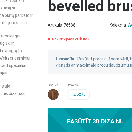
bevelled br
 prekių ženklų
iškumą su
ma platų parketo ir
nterjero stiliams.
Artikuls:
78538
Kolekcija:
We
 atsakingai
Nav pieejams atlikumā
giški ir
akė atogrąžų
 Weitzer gaminiai
Uzmanību!
Pasūtot preces, jāņem vērā,
vienāds ar maksimālo preču daudzumu pa
tant specialiai
ijas.
Spalva
Izmērs
 siūlo
inis dizainas,
12.5x75
PASŪTĪT 3D DIZAINU