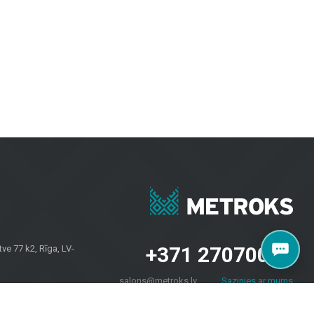
i patrauklūs.
vėms, užtikrinant ilgaamžiškumą ir modernų dizainą.
iriomis oro sąlygomis.
esvarbu, ar jums reikia plytelių sienoms, grindų dangų namams ar fasadų
 savininkams visoje Latvijoje. Apsilankykite mūsų salone Brīvības
+371 27070040
e 77 k2, Rīga, LV-
salons@metroks.lv
Sazinies ar mums