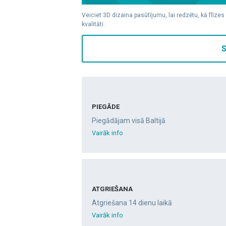
Veiciet 3D dizaina pasūtījumu, lai redzētu, kā flīzes
kvalitāti.
S
PIEGĀDE
Piegādājam visā Baltijā
Vairāk info
ATGRIEŠANA
Atgriešana 14 dienu laikā
Vairāk info