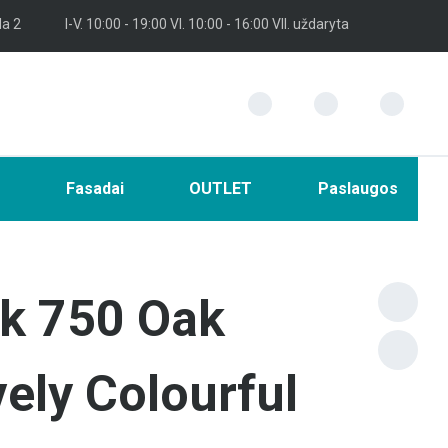
la 2
I-V. 10:00 - 19:00 VI. 10:00 - 16:00 VII. uždaryta
i
Fasadai
OUTLET
Paslaugos
ck 750 Oak
ely Colourful