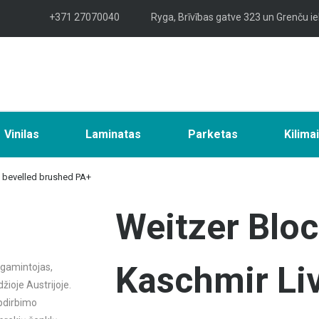
+371 27070040
Ryga, Brīvības gatve 323 un Grenču ie
Vinilas
Laminatas
Parketas
Kilima
l bevelled brushed PA+
Weitzer Blo
Kaschmir Liv
 gamintojas,
žioje Austrijoje.
pdirbimo