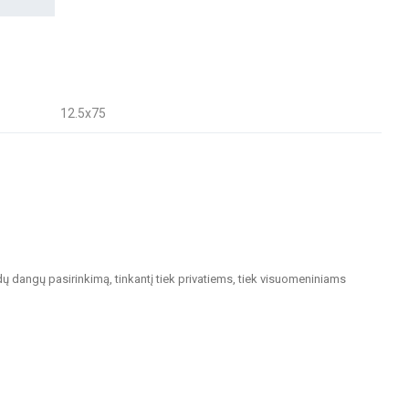
12.5x75
dų dangų pasirinkimą, tinkantį tiek privatiems, tiek visuomeniniams
. Keraminės ir akmens masės plytelės pasižymi ilgaamžiškumu ir estetiška