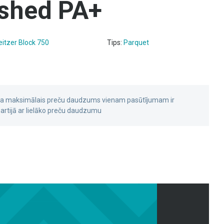
ushed PA+
itzer Block 750
Tips:
Parquet
 ka maksimālais preču daudzums vienam pasūtījumam ir
rtijā ar lielāko preču daudzumu