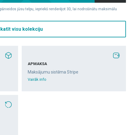
 pārveidos jūsu telpu, iepriekš renderējot 3D, lai nodrošinātu maksimālu
katīt visu kolekciju
APMAKSA
Maksājumu sistēma Stripe
Vairāk info