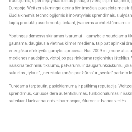
tradicijomis, o per septynias kartas ji išaugo į vieną iš pirmaujančių
Europoje. Weitzer sėkmingai derina šimtmečiais puoselėtą meistr
šiuolaikinėmis technologijomis ir inovatyviais sprendimais, siūlyda
laiptų produktų asortimentą, tinkantį įvairiems architektūriniams ir i
Ypatingas dėmesys skiriamas tvarumui – gamyboje naudojama tik
gaunama, daugiausia vietinės kilmės mediena, taip pat aplinkai drau
energiškai efektyvūs gamybos procesai. Nuo 2009 m. įmonė atsis
medienos naudojimo, vietoj jos pasirinkdama regioninius išteklius.
išsiskiria techniniu tikslumu, patvarumu ir daugiafunkciškumu, įskai
sukurtas „tylaus“, „nereikalaujančio priežiūros“ ir „sveiko“ parketo lin
Turėdama tarptautinį pasiekiamumą ir patikimą reputaciją, Weitzer
sprendimus, kuriuose dera autentiškumas, funkcionalumas ir išskirt
suteikiant kiekvienai erdvei harmonijos, šilumos ir tvarios vertės.