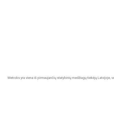
Metroks yra viena iš pirmaujančių statybinių medžiagų tiekėjų Latvijoje, 
projektams. Esame patikimas partneris visiems, ieškantiems kokybiškų ir 
Mūsų siūlomas asortimentas apima:
Sienų ir grindų plytelės: Įvairių dydžių, spalvų ir dizainų plytelės, ti
išvaizda.