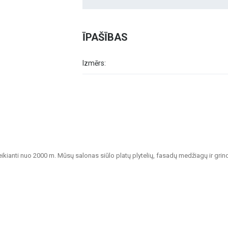
ĪPAŠĪBAS
Izmērs:
veikianti nuo 2000 m. Mūsų salonas siūlo platų plytelių, fasadų medžiagų ir grin
tvarių sprendimų namų, biurų, visuomeninių pastatų ir kitų patalpų apdailai.
nkamos vonios kambariams, virtuvėms, visuomeninėms patalpoms ir lauko erdvėms