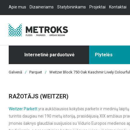
Apie mus
Dizaineriams
Statybininkams
Projektai
Kontaktai
Internetinė parduotuvė
Plytelės
Galvenā
/
Parquet
/
Weitzer Block 750 Oak Kaschmir Lively Colourfu
RAŽOTĀJS (WEITZER)
Weitzer Parkett
yra aukščiausios kokybės parketo ir medinių laiptų
turintis daugiau nei 190 metų istoriją, prasidėjusią XIX amžiaus prad
Įmonės šaknys glaudžiai susijusios su Vidurio Europos medienos a