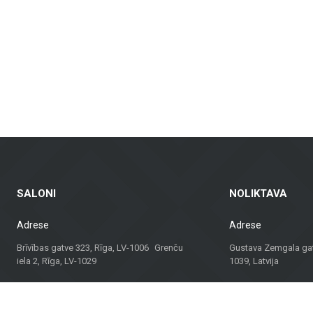
dinamus fasadus ir fasadų plyteles, kurie yra ne tik praktiški, bet ir vizualia
ndų plytelės – tinkamos gyvenamosioms patalpoms, biurams ir komercinėms erd
balkonams ir kitoms lauko erdvėms, užtikrinant ilgaamžiškumą ir estetiką įva
agas, bet ir konsultacijas bei sprendimus, tinkančius įvairiems projektams. N
 sprendimą.
dividualų požiūrį, „Metroks“ tapo patikimu pasirinkimu profesionalams ir namų
ui!
SALONI
NOLIKTAVA
Adrese
Adrese
Brīvības gatve 323, Rīga, LV-1006 Grenču
Gustava Zemgala gatv
iela 2, Rīga, LV-1029
1039, Latvija
Darba laiks
Darba laiks