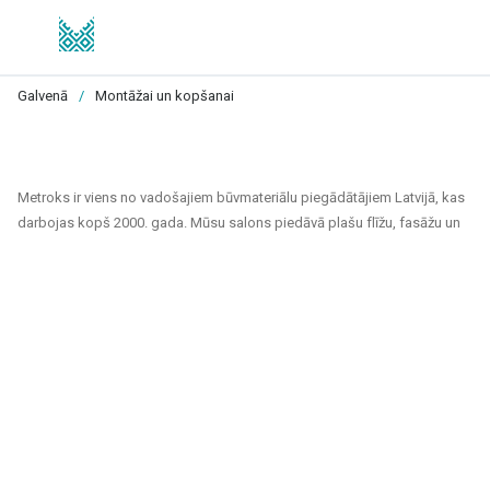
Galvenā
/
Montāžai un kopšanai
Metroks ir viens no vadošajiem būvmateriālu piegādātājiem Latvijā, kas
darbojas kopš 2000. gada. Mūsu salons piedāvā plašu flīžu, fasāžu un
grīdas segumu klāstu, kas piemēroti gan privātiem, gan sabiedriskiem
projektiem. Esam uzticams partneris ikvienam, kurš meklē kvalitatīvus
un ilgtspējīgus risinājumus mājokļu, biroju, sabiedrisko ēku un citu telpu
apdarei.
Mūsu piedāvājuma klāsts ietver:
Flīzes sienām un grīdām
: Pieejamas dažādu izmēru, krāsu un
dizaina flīzes, kas piemērotas gan vannas istabām un virtuvēm,
gan sabiedriskām telpām un ārtelpām. Keramiskās un akmens
masas flīzes izceļas ar izturību un estētisku izskatu.