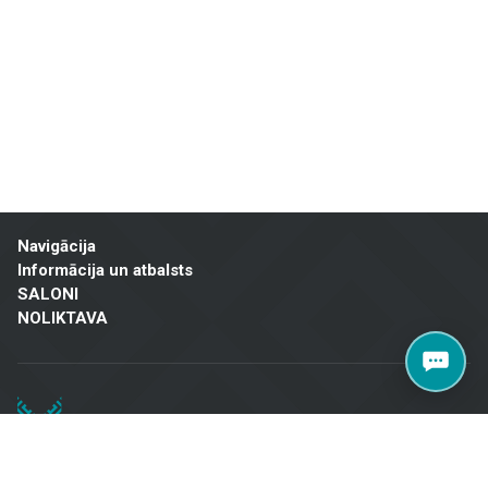
un mājokļu īpašniekiem visā Latvijā. Apmeklējiet mūsu salonu Brīvības
gatvē 323, Rīgā, lai atrastu kvalitatīvus risinājumus savam projektam!
Navigācija
Informācija un atbalsts
SALONI
NOLIKTAVA