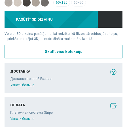
60x120
60x60
PASŪTĪT 3D DIZAINU
Veiciet 3D dizaina pasūtījumu, lai redzētu, kā flīzes pārveidos jūsu telpu,
iepriekš renderējot 3D, lai nodrošinātu maksimālu kvalitāti.
Skatīt visu kolekciju
ДОСТАВКА
Доставка по всей Балтии
Узнать больше
ОПЛАТА
Платежная система Stripe
Узнать больше