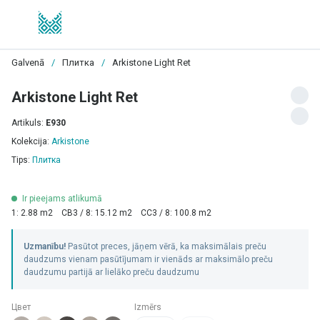
Galvenā
/
Плитка
/
Arkistone Light Ret
Arkistone Light Ret
Artikuls:
E930
Kolekcija:
Arkistone
Tips:
Плитка
Ir pieejams atlikumā
1: 2.88 m2
CB3 / 8: 15.12 m2
CC3 / 8: 100.8 m2
Uzmanību!
Pasūtot preces, jāņem vērā, ka maksimālais preču
daudzums vienam pasūtījumam ir vienāds ar maksimālo preču
daudzumu partijā ar lielāko preču daudzumu
Цвет
Izmērs