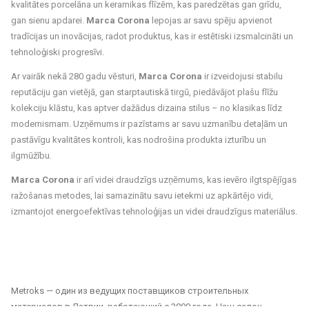
kvalitātes porcelāna un keramikas flīzēm, kas paredzētas gan grīdu,
gan sienu apdarei.
Marca Corona
lepojas ar savu spēju apvienot
tradīcijas un inovācijas, radot produktus, kas ir estētiski izsmalcināti un
tehnoloģiski progresīvi.
Ar vairāk nekā 280 gadu vēsturi,
Marca Corona
ir izveidojusi stabilu
reputāciju gan vietējā, gan starptautiskā tirgū, piedāvājot plašu flīžu
kolekciju klāstu, kas aptver dažādus dizaina stilus – no klasikas līdz
modernismam. Uzņēmums ir pazīstams ar savu uzmanību detaļām un
pastāvīgu kvalitātes kontroli, kas nodrošina produkta izturību un
ilgmūžību.
Marca Corona
ir arī videi draudzīgs uzņēmums, kas ievēro ilgtspējīgas
ražošanas metodes, lai samazinātu savu ietekmi uz apkārtējo vidi,
izmantojot energoefektīvas tehnoloģijas un videi draudzīgus materiālus.
Metroks — один из ведущих поставщиков строительных
материалов в Латвии, работающий с 2000 года. Наш салон