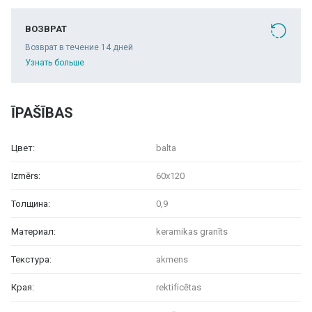
ВОЗВРАТ
Возврат в течение 14 дней
Узнать больше
ĪPAŠĪBAS
Цвет:
balta
Izmērs:
60x120
Толщина:
0,9
Материал:
keramikas granīts
Текстура:
akmens
Края:
rektificētas