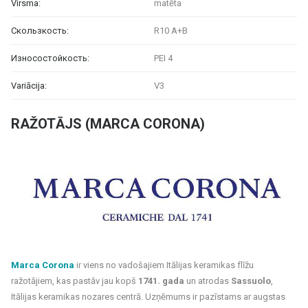
Virsma:
matēta
Скользкость:
R10 A+B
Износостойкость:
PEI 4
Variācija:
V3
RAŽOTĀJS (MARCA CORONA)
Marca Corona
ir viens no vadošajiem Itālijas keramikas flīžu
ražotājiem, kas pastāv jau kopš
1741. gada
un atrodas
Sassuolo
,
Itālijas keramikas nozares centrā. Uzņēmums ir pazīstams ar augstas