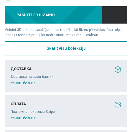
PASŪTĪT 3D DIZAINU
Veiciet 3D dizaina pasūtījumu, lai redzētu, kā flīzes pārveidos jūsu telpu,
iepriekš renderējot 3D, lai nodrošinātu maksimālu kvalitāti.
Skatīt visu kolekciju
ДОСТАВКА
Доставка по всей Балтии
Узнать больше
ОПЛАТА
Платежная система Stripe
Узнать больше