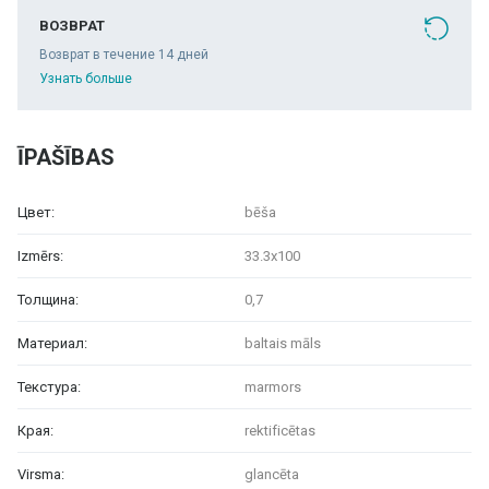
ВОЗВРАТ
Возврат в течение 14 дней
Узнать больше
ĪPAŠĪBAS
Цвет:
bēša
Izmērs:
33.3x100
Толщина:
0,7
Материал:
baltais māls
Текстура:
marmors
Края:
rektificētas
Virsma:
glancēta