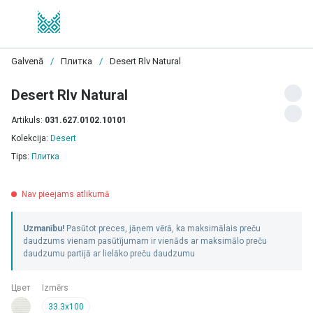
Galvenā
/
Плитка
/
Desert Rlv Natural
Desert Rlv Natural
Artikuls:
031.627.0102.10101
Kolekcija:
Desert
Tips:
Плитка
Nav pieejams atlikumā
Uzmanību!
Pasūtot preces, jāņem vērā, ka maksimālais preču
daudzums vienam pasūtījumam ir vienāds ar maksimālo preču
daudzumu partijā ar lielāko preču daudzumu
Цвет
Izmērs
33.3x100