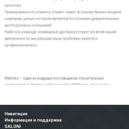
качества.
Приверженность клиенту: клиент лежит в основе бизнес-модели
компании, целью которой является построение доверительных
долгосрочных отношений.
Работа в команде: командный дух присутствует во всей нашей
деятельности; мы решаем наши проблемы вместе и
профессионально.
Metroks — один из ведущих поставщиков строительных
материалов в Латвии, работающий с 2000 года. Наш салон
предлагает широкий выбор плитки, фасадных материалов и
напольных покрытий, подходящих как для частных, так и для
общественных проектов. Мы являемся надежным партнером для
всех, кто ищет качественные и долговечные решения для отделки
Навигация
домов, офисов, общественных зданий и других помещений.
Информация и поддержка
SALONI
Наш ассортимент включает: