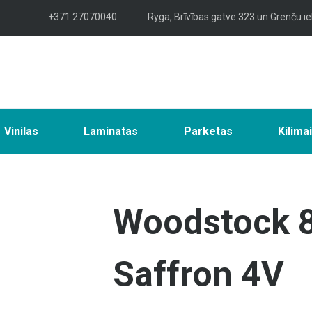
+371 27070040
Ryga, Brīvības gatve 323 un Grenču ie
Vinilas
Laminatas
Parketas
Kilima
Woodstock 8
Saffron 4V