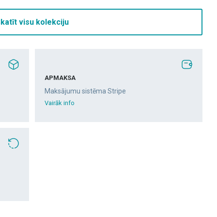
katīt visu kolekciju
APMAKSA
Maksājumu sistēma Stripe
Vairāk info