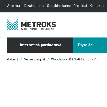
Apie mus
Dizaineriams
Statybininkams
Projektai
Kontaktai
Internetinė parduotuvė
Plytelės
Galvenā
/
Veneer parquet
/
Woodstock 832 Soft Saffron 4V