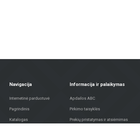
Fasadų medžiagos: Siūlome sprendimus pastatų išorės apdailai, įskaitant vė
Grindų dangos: Laminatas, vinilinės dangos, parketas ir keraminės gri
Terasų dangos: Mūsų asortimente yra medžiagų, tinkamų lauko terasoms, 
„Metroks“ didžiuojasi savo profesionaliu požiūriu – siūlome ne tik medži
medžiagų visuomeniniam pastatui, mūsų komanda padės rasti geriausią
Sujungdami daugiau nei 20 metų patirtį, aukštos kokybės medžiagas ir in
gatvėje 323, Rygoje, kad rastumėte kokybiškus sprendimus savo projekt
Navigacija
Informacija ir palaikymas
Internetinė parduotuvė
Apdailos ABC
Pagrindinis
Pirkimo taisyklės
Katalogas
Prekių pristatymas ir atsiėmimas
Projektai
Privatumo politika