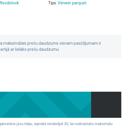
Woodstock
Tips:
Veneer parquet
 ka maksimālais preču daudzums vienam pasūtījumam ir
rtijā ar lielāko preču daudzumu
 pārveidos jūsu telpu, iepriekš renderējot 3D, lai nodrošinātu maksimālu