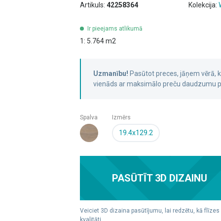
Artikuls:
42258364
Kolekcija:
Ir pieejams atlikumā
1: 5.764 m2
Uzmanību!
Pasūtot preces, jāņem vērā,
vienāds ar maksimālo preču daudzumu pa
Spalva
Izmērs
19.4x129.2
PASŪTĪT 3D DIZAINU
Veiciet 3D dizaina pasūtījumu, lai redzētu, kā flīzes
kvalitāti.