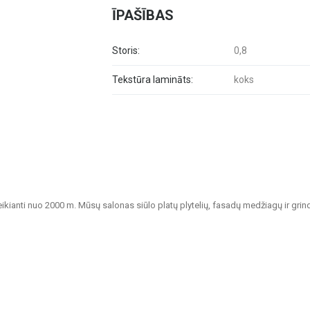
ĪPAŠĪBAS
Storis:
0,8
Tekstūra lamināts:
koks
veikianti nuo 2000 m. Mūsų salonas siūlo platų plytelių, fasadų medžiagų ir grin
tvarių sprendimų namų, biurų, visuomeninių pastatų ir kitų patalpų apdailai.
nkamos vonios kambariams, virtuvėms, visuomeninėms patalpoms ir lauko erdvėms