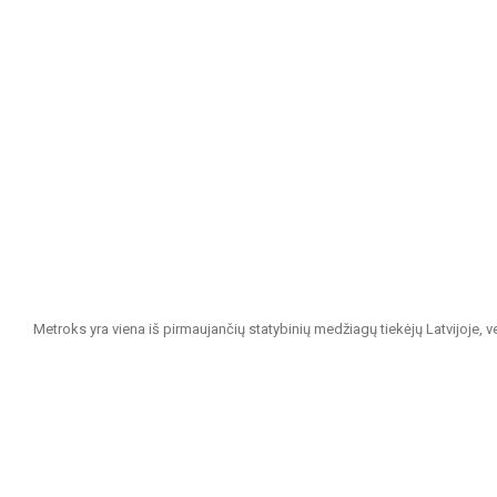
Metroks yra viena iš pirmaujančių statybinių medžiagų tiekėjų Latvijoje, 
projektams. Esame patikimas partneris visiems, ieškantiems kokybiškų ir 
Mūsų siūlomas asortimentas apima:
Sienų ir grindų plytelės: Įvairių dydžių, spalvų ir dizainų plytelės, ti
išvaizda.