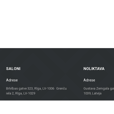
dinamus fasadus ir fasadų plyteles, kurie yra ne tik praktiški, bet ir vizualia
ndų plytelės – tinkamos gyvenamosioms patalpoms, biurams ir komercinėms erd
balkonams ir kitoms lauko erdvėms, užtikrinant ilgaamžiškumą ir estetiką įva
agas, bet ir konsultacijas bei sprendimus, tinkančius įvairiems projektams. N
 sprendimą.
dividualų požiūrį, „Metroks“ tapo patikimu pasirinkimu profesionalams ir namų
ui!
SALONI
NOLIKTAVA
Adrese
Adrese
Brīvības gatve 323, Rīga, LV-1006 Grenču
Gustava Zemgala gatv
iela 2, Rīga, LV-1029
1039, Latvija
Darba laiks
Darba laiks