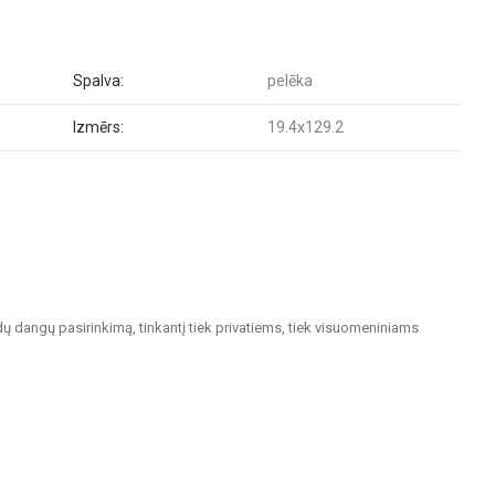
Spalva:
pelēka
Izmērs:
19.4x129.2
dų dangų pasirinkimą, tinkantį tiek privatiems, tiek visuomeniniams
. Keraminės ir akmens masės plytelės pasižymi ilgaamžiškumu ir estetiška