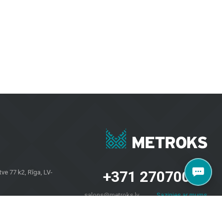
i patrauklūs.
vėms, užtikrinant ilgaamžiškumą ir modernų dizainą.
iriomis oro sąlygomis.
esvarbu, ar jums reikia plytelių sienoms, grindų dangų namams ar fasadų
 savininkams visoje Latvijoje. Apsilankykite mūsų salone Brīvības
+371 27070040
e 77 k2, Rīga, LV-
salons@metroks.lv
Sazinies ar mums