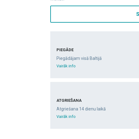
S
PIEGĀDE
Piegādājam visā Baltijā
Vairāk info
ATGRIEŠANA
Atgriešana 14 dienu laikā
Vairāk info