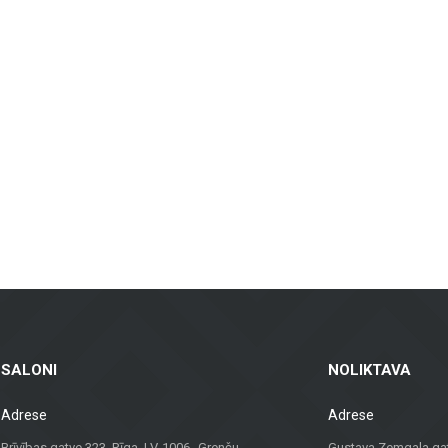
aina flīzes, kas piemērotas gan vannas istabām un virtuvēm, gan sabiedriskā
rp ventilējamās fasādes un fasādes flīzes, kas ir gan praktiskas, gan vizuāli pi
īdas flīzes – piemērotas dzīvojamām telpām, birojiem un komerctelpām, nodroš
sēm, balkoniem un citām ārtelpām, nodrošinot ilgstošu kalpošanu un estētiku je
kai materiālus, bet arī konsultācijas un risinājumus, kas piemēroti dažādiem p
palīdzēs atrast vislabāko risinājumu.
viduālu pieeju, Metroks ir kļuvis par uzticamu izvēli profesionāļiem un mājokļ
SALONI
NOLIKTAVA
Adrese
Adrese
Brīvības gatve 323, Rīga, LV-1006 Grenču
Gustava Zemgala gatv