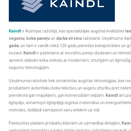
Kaindl
ir Austrijas ražotājs, kas specializējas augstas kvalitātes
la
segumu
,
koka paneļu
un
darba virsmu
ražošanā. Uzņēmums dar
gada
, un tam ir vairāk nekā 120 gadu pieredze kokapstrādes un 
nozarē.
Kaindl
ir pazīstams ar inovatīvu pieeju dizainam un tehnol
apvieno dabisko koka izskatu ar modernām, izturīgām un ilgmūžī
segumu tehnoloģijām.
Uzņēmuma ražotnēs tiek izmantotas augstas tehnoloģijas, kas no
produktiem autentisku koka tekstūru un augstu izturību pret noliet
piemērota gan mājokļiem, gan komerciālām telpām.
Kaindl
arī uzs
ilgtspēju, izmantojot ilgtspējīgi iegūtus materiālus un energoefekt
metodes, tādējādi samazinot savu ietekmi uz vidi.
Pateicoties plašam produktu klāstam un uzmanībai detaļām,
Kain
vadošajiem lamināta un koka grīdas segumu ražotājiem pasaulē, p