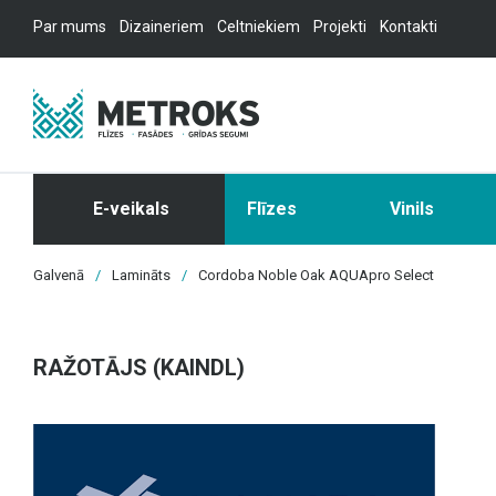
Par mums
Dizaineriem
Celtniekiem
Projekti
Kontakti
E-veikals
Flīzes
Vinils
Galvenā
/
Lamināts
/
Cordoba Noble Oak AQUApro Select
RAŽOTĀJS (KAINDL)