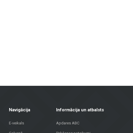
Mūsu piedāvājuma klāsts ietver:
Flīzes sienām un grīdām
: Pieejamas dažādu izmēru, krāsu un diz
izturību un estētisku izskatu.
Fasāžu materiāli
: Piedāvājam risinājumus ēku ārējai apdarei, tosta
Grīdas segumi
: Lamināts, vinila segumi, parkets un keramikas gr
Terases segumi
: Mūsu klāstā ir materiāli, kas piemēroti āra tera
Metroks īpaši lepojas ar savu profesionālo pieeju – mēs piedāvājam ne ti
segumi mājoklim vai fasādes materiāli sabiedriskai ēkai, mūsu komanda 
Apvienojot vairāk nekā 20 gadu pieredzi, augstvērtīgus materiālus un indi
Rīgā, lai atrastu kvalitatīvus risinājumus savam projektam!
Navigācija
Informācija un atbalsts
E-veikals
Apdares ABC