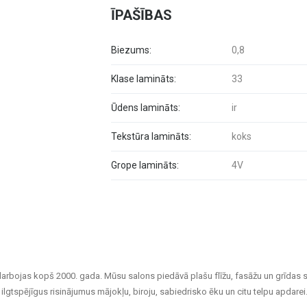
ĪPAŠĪBAS
Biezums:
0,8
Klase lamināts:
33
Ūdens lamināts:
ir
Tekstūra lamināts:
koks
Grope lamināts:
4V
darbojas kopš 2000. gada. Mūsu salons piedāvā plašu flīžu, fasāžu un grīdas 
ilgtspējīgus risinājumus mājokļu, biroju, sabiedrisko ēku un citu telpu apdarei