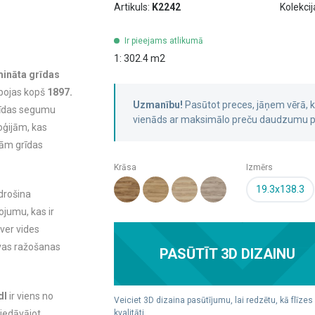
Artikuls:
K2242
Kolekcij
Ir pieejams atlikumā
1: 302.4 m2
mināta grīdas
bojas kopš
1897.
Uzmanību!
Pasūtot preces, jāņem vērā,
grīdas segumu
vienāds ar maksimālo preču daudzumu pa
oģijām, kas
gām grīdas
Krāsa
Izmērs
19.3x138.3
drošina
ojumu, kas ir
ver vides
īvas ražošanas
PASŪTĪT 3D DIZAINU
dl
ir viens no
Veiciet 3D dizaina pasūtījumu, lai redzētu, kā flīzes
iedāvājot
kvalitāti.