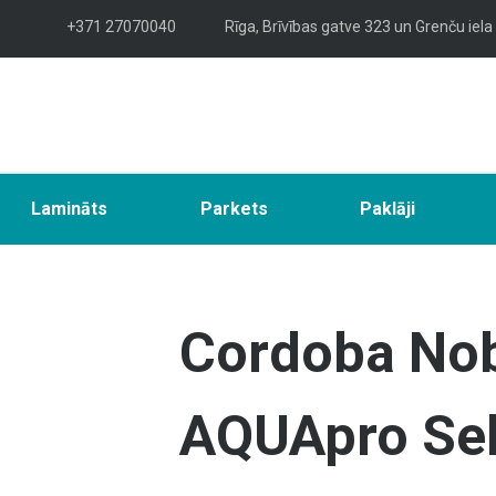
+371 27070040
Rīga, Brīvības gatve 323 un Grenču iela
Lamināts
Parkets
Paklāji
Cordoba Nob
AQUApro Sel