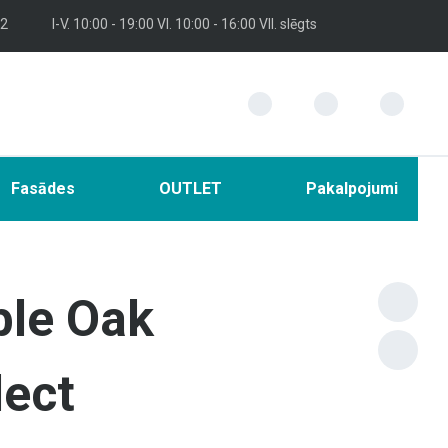
 2
I-V. 10:00 - 19:00 VI. 10:00 - 16:00 VII. slēgts
Fasādes
OUTLET
Pakalpojumi
le Oak
ect