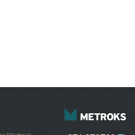
m telpām un ārtelpām. Keramiskās un akmens masas flīzes izceļas ar
evilcīgas.
inot izturību un modernu dizainu.
bkuros laika apstākļos.
rojektiem. Neatkarīgi no tā, vai jums nepieciešamas flīzes sienām, grīdas
u īpašniekiem visā Latvijā. Apmeklējiet mūsu salonu Brīvības gatvē 323,
e 77 k2, Rīga, LV-