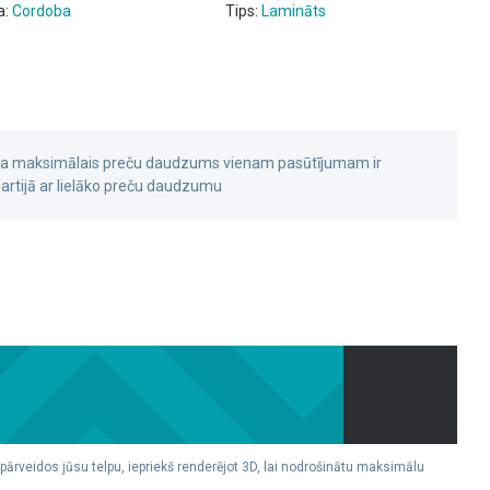
a:
Cordoba
Tips:
Lamināts
 ka maksimālais preču daudzums vienam pasūtījumam ir
rtijā ar lielāko preču daudzumu
 pārveidos jūsu telpu, iepriekš renderējot 3D, lai nodrošinātu maksimālu