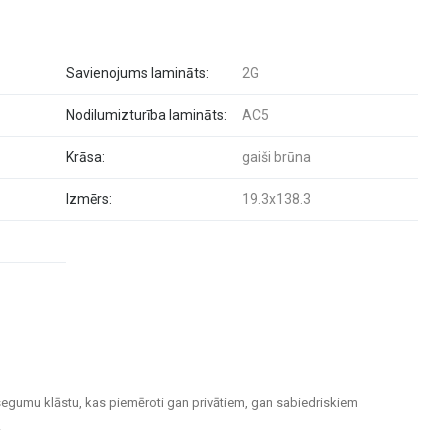
Savienojums lamināts:
2G
Nodilumizturība lamināts:
AC5
Krāsa:
gaiši brūna
Izmērs:
19.3x138.3
segumu klāstu, kas piemēroti gan privātiem, gan sabiedriskiem
.