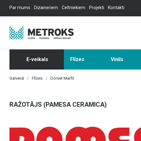
Par mums
Dizaineriem
Celtniekiem
Projekti
Kontakti
E-veikals
Flīzes
Vinils
Galvenā
/
Flīzes
/
Dorset Marfil
RAŽOTĀJS (PAMESA CERAMICA)