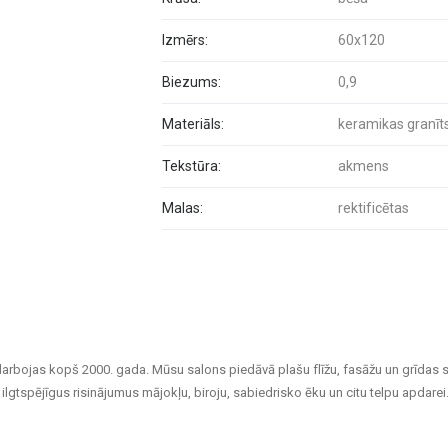
Izmērs:
60x120
Biezums:
0,9
Materiāls:
keramikas granīt
Tekstūra:
akmens
Malas:
rektificētas
darbojas kopš 2000. gada. Mūsu salons piedāvā plašu flīžu, fasāžu un grīdas 
ilgtspējīgus risinājumus mājokļu, biroju, sabiedrisko ēku un citu telpu apdarei