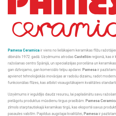
Pamesa Ceramica
ir viens no lielākajiem keramikas flīžu ražotāji
dibināts 1972. gadā. Uzņēmums atrodas
Castellón
reģionā, kas ir
ražošanas centrs Spānijā, un specializējas porcelāna un keramikas
gan dzīvojamo, gan komerciālo telpu apdarei.
Pamesa
ir pazīstam
apvienot tehnoloģiskās inovācijas ar radošu dizainu, radot modern
funkcionālas flīzes, kas atbilst visaugstākajiem kvalitātes standar
Uzņēmums ir ieguldījis daudz resursu, lai paplašinātu savu ražošan
pielāgotu produktus mūsdienu tirgus prasībām.
Pamesa Ceramic
zīmols starptautiskajā keramikas tirgū, kas eksportē savus prod
pasaules valstīm. Papildus augstajai kvalitātei,
Pamesa
ir pazīstam