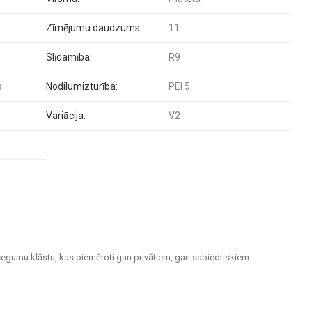
Zīmējumu daudzums:
11
Slīdamība:
R9
s
Nodilumizturība:
PEI 5
Variācija:
V2
segumu klāstu, kas piemēroti gan privātiem, gan sabiedriskiem
.