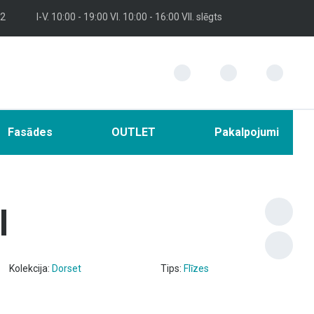
 2
I-V. 10:00 - 19:00 VI. 10:00 - 16:00 VII. slēgts
Fasādes
OUTLET
Pakalpojumi
l
Kolekcija:
Dorset
Tips:
Flīzes