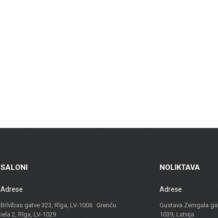
aina flīzes, kas piemērotas gan vannas istabām un virtuvēm, gan sabiedriskā
rp ventilējamās fasādes un fasādes flīzes, kas ir gan praktiskas, gan vizuāli pi
īdas flīzes – piemērotas dzīvojamām telpām, birojiem un komerctelpām, nodroš
sēm, balkoniem un citām ārtelpām, nodrošinot ilgstošu kalpošanu un estētiku je
kai materiālus, bet arī konsultācijas un risinājumus, kas piemēroti dažādiem p
palīdzēs atrast vislabāko risinājumu.
viduālu pieeju, Metroks ir kļuvis par uzticamu izvēli profesionāļiem un mājokļ
SALONI
NOLIKTAVA
Adrese
Adrese
Brīvības gatve 323, Rīga, LV-1006 Grenču
Gustava Zemgala gatv
iela 2, Rīga, LV-1029
1039, Latvija