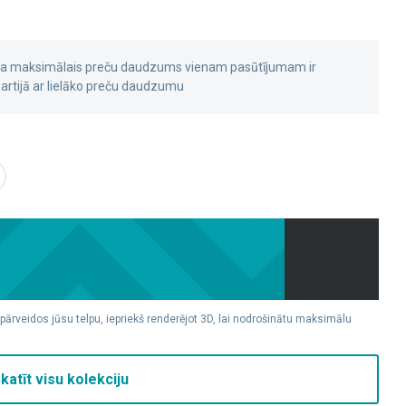
 ka maksimālais preču daudzums vienam pasūtījumam ir
rtijā ar lielāko preču daudzumu
 pārveidos jūsu telpu, iepriekš renderējot 3D, lai nodrošinātu maksimālu
katīt visu kolekciju