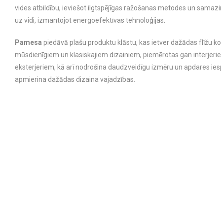
vides atbildību, ieviešot ilgtspējīgas ražošanas metodes un samaz
uz vidi, izmantojot energoefektīvas tehnoloģijas.
Pamesa
piedāvā plašu produktu klāstu, kas ietver dažādas flīžu ko
mūsdienīgiem un klasiskajiem dizainiem, piemērotas gan interjeri
eksterjeriem, kā arī nodrošina daudzveidīgu izmēru un apdares ies
apmierina dažādas dizaina vajadzības.