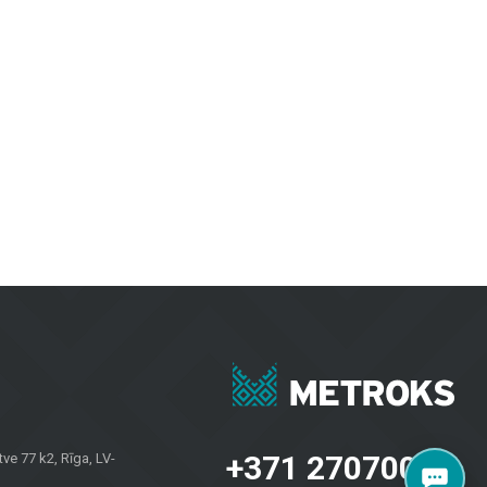
m telpām un ārtelpām. Keramiskās un akmens masas flīzes izceļas ar
evilcīgas.
inot izturību un modernu dizainu.
bkuros laika apstākļos.
rojektiem. Neatkarīgi no tā, vai jums nepieciešamas flīzes sienām, grīdas
u īpašniekiem visā Latvijā. Apmeklējiet mūsu salonu Brīvības gatvē 323,
+371 27070040
e 77 k2, Rīga, LV-