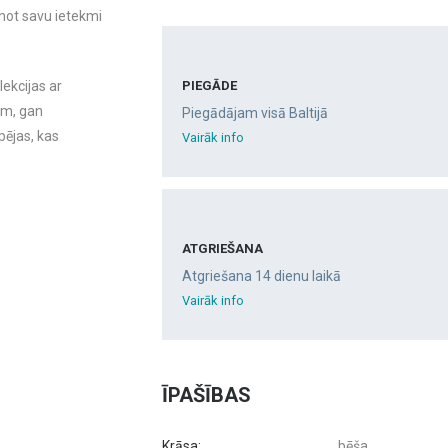
inot savu ietekmi
PIEGĀDE
lekcijas ar
em, gan
Piegādājam visā Baltijā
pējas, kas
Vairāk info
ATGRIEŠANA
Atgriešana 14 dienu laikā
Vairāk info
ĪPAŠĪBAS
Krāsa:
bēša