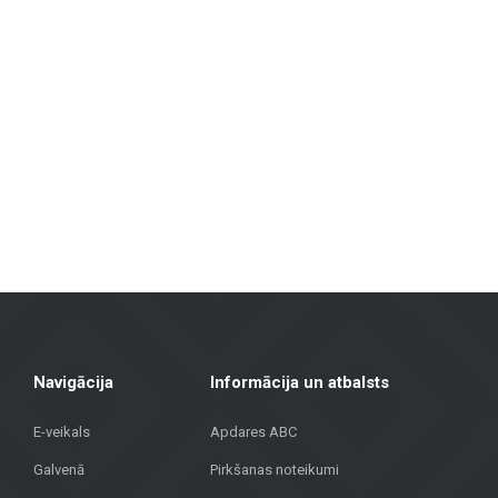
Flīzes sienām un grīdām
: Pieejamas dažādu izmēru, krāsu un diz
izturību un estētisku izskatu.
Fasāžu materiāli
: Piedāvājam risinājumus ēku ārējai apdarei, tosta
Grīdas segumi
: Lamināts, vinila segumi, parkets un keramikas gr
Terases segumi
: Mūsu klāstā ir materiāli, kas piemēroti āra tera
Metroks īpaši lepojas ar savu profesionālo pieeju – mēs piedāvājam ne ti
segumi mājoklim vai fasādes materiāli sabiedriskai ēkai, mūsu komanda 
Apvienojot vairāk nekā 20 gadu pieredzi, augstvērtīgus materiālus un indi
Rīgā, lai atrastu kvalitatīvus risinājumus savam projektam!
Navigācija
Informācija un atbalsts
E-veikals
Apdares ABC
Galvenā
Pirkšanas noteikumi