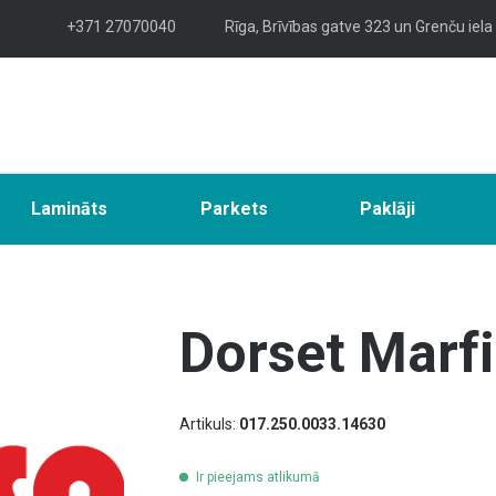
+371 27070040
Rīga, Brīvības gatve 323 un Grenču iela
Lamināts
Parkets
Paklāji
Dorset Marfi
Artikuls:
017.250.0033.14630
Ir pieejams atlikumā