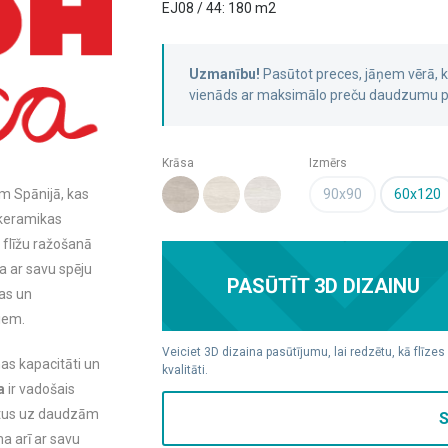
EJ08 / 44: 180 m2
Uzmanību!
Pasūtot preces, jāņem vērā,
vienāds ar maksimālo preču daudzumu pa
Krāsa
Izmērs
90x90
60x120
em Spānijā, kas
 keramikas
 flīžu ražošanā
a ar savu spēju
PASŪTĪT 3D DIZAINU
as un
tiem.
Veiciet 3D dizaina pasūtījumu, lai redzētu, kā flīzes
as kapacitāti un
kvalitāti.
a
ir vadošais
uktus uz daudzām
S
a arī ar savu