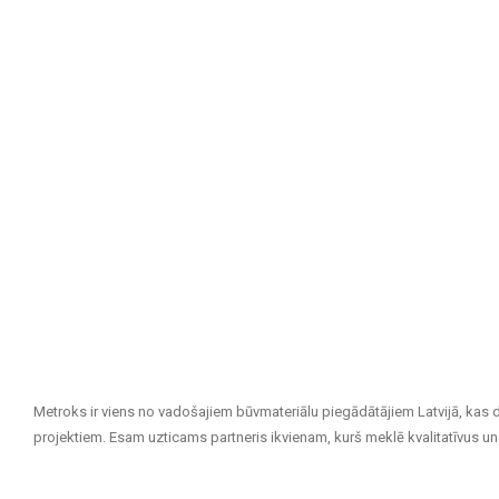
Metroks ir viens no vadošajiem būvmateriālu piegādātājiem Latvijā, kas 
projektiem. Esam uzticams partneris ikvienam, kurš meklē kvalitatīvus un 
Mūsu piedāvājuma klāsts ietver: