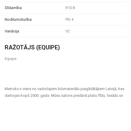
Slīdamība:
R10 B
Nodilumizturība:
PEI 4
Variācija:
V2
RAŽOTĀJS (EQUIPE)
Equipe
Metroks ir viens no vadošajiem būvmateriālu piegādātājiem Latvijā, kas
darbojas kopš 2000. gada. Mūsu salons piedāvā plašu flīžu, fasāžu un
grīdas segumu klāstu, kas piemēroti gan privātiem, gan sabiedriskiem
projektiem. Esam uzticams partneris ikvienam, kurš meklē kvalitatīvus
un ilgtspējīgus risinājumus mājokļu, biroju, sabiedrisko ēku un citu telpu
apdarei.