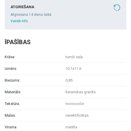
ATGRIEŠANA
Atgriešana 14 dienu laikā
Vairāk info
ĪPAŠĪBAS
Krāsa:
tumši zaļa
Izmērs:
10.1x11.6
Biezums:
0,85
Materiāls:
keramikas granīts
Tekstūra:
monocolor
Malas:
nerektificētas
Virsma:
matēta