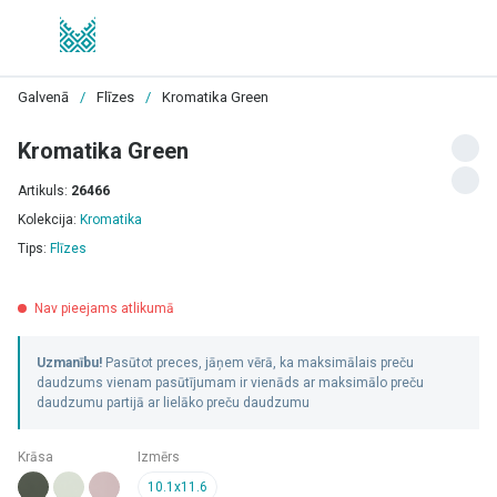
Galvenā
/
Flīzes
/
Kromatika Green
Kromatika Green
Artikuls:
26466
Kolekcija:
Kromatika
Tips:
Flīzes
Nav pieejams atlikumā
Uzmanību!
Pasūtot preces, jāņem vērā, ka maksimālais preču
daudzums vienam pasūtījumam ir vienāds ar maksimālo preču
daudzumu partijā ar lielāko preču daudzumu
Krāsa
Izmērs
10.1x11.6