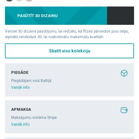
PASŪTĪT 3D DIZAINU
Veiciet 3D dizaina pasūtījumu, lai redzētu, kā flīzes pārveidos jūsu telpu,
iepriekš renderējot 3D, lai nodrošinātu maksimālu kvalitāti.
Skatīt visu kolekciju
PIEGĀDE
Piegādājam visā Baltijā
Vairāk info
APMAKSA
Maksājumu sistēma Stripe
Vairāk info