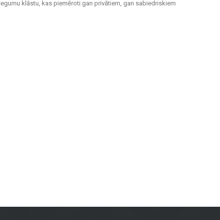
segumu klāstu, kas piemēroti gan privātiem, gan sabiedriskiem
.
m telpām un ārtelpām. Keramiskās un akmens masas flīzes izceļas ar
evilcīgas.
inot izturību un modernu dizainu.
bkuros laika apstākļos.
rojektiem. Neatkarīgi no tā, vai jums nepieciešamas flīzes sienām, grīdas
u īpašniekiem visā Latvijā. Apmeklējiet mūsu salonu Brīvības gatvē 323,