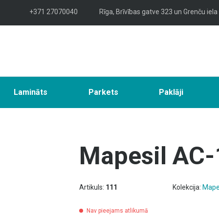
+371 27070040
Rīga, Brīvības gatve 323 un Grenču iela
Lamināts
Parkets
Paklāji
Mapesil AC-
Artikuls:
111
Kolekcija:
Mape
Nav pieejams atlikumā