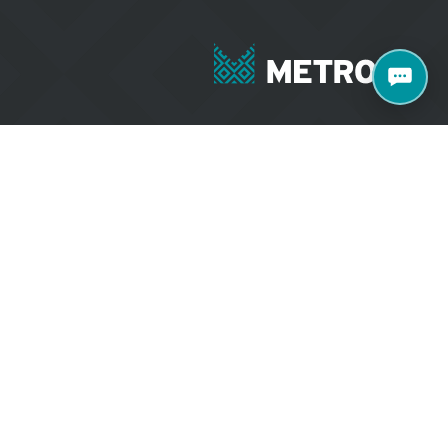
+371 27070040
e 77 k2, Rīga, LV-
salons@metroks.lv
Sazinies ar mums
Vietni izstrādāja
WEBCASE