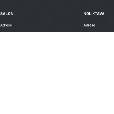
SALONI
NOLIKTAVA
Adrese
Adrese
Brīvības gatve 323, Rīga, LV-1006 Grenču
Gustava Zemgala gatv
iela 2, Rīga, LV-1029
1039, Latvija
Darba laiks
Darba laiks
VII. slēgts
VII. slēgts