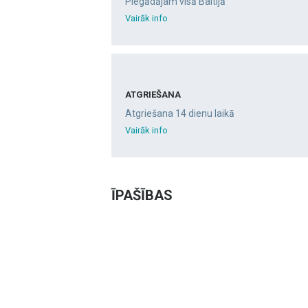
Piegādājam visā Baltijā
Vairāk info
ATGRIEŠANA
Atgriešana 14 dienu laikā
Vairāk info
ĪPAŠĪBAS