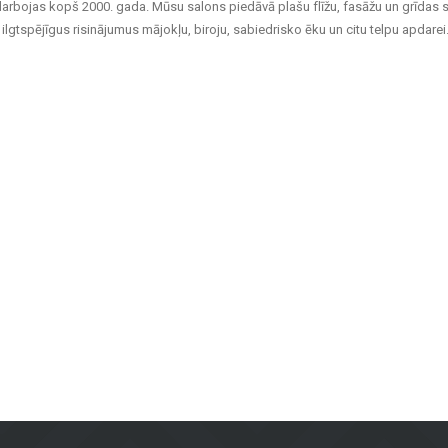
darbojas kopš 2000. gada. Mūsu salons piedāvā plašu flīžu, fasāžu un grīdas 
ilgtspējīgus risinājumus mājokļu, biroju, sabiedrisko ēku un citu telpu apdarei
aina flīzes, kas piemērotas gan vannas istabām un virtuvēm, gan sabiedriskā
rp ventilējamās fasādes un fasādes flīzes, kas ir gan praktiskas, gan vizuāli pi
īdas flīzes – piemērotas dzīvojamām telpām, birojiem un komerctelpām, nodroš
sēm, balkoniem un citām ārtelpām, nodrošinot ilgstošu kalpošanu un estētiku je
kai materiālus, bet arī konsultācijas un risinājumus, kas piemēroti dažādiem p
palīdzēs atrast vislabāko risinājumu.
viduālu pieeju, Metroks ir kļuvis par uzticamu izvēli profesionāļiem un mājokļ