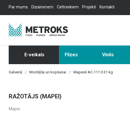
Par mums
Dizaineriem
Celtniekiem
Projekti
Kontakti
E-veikals
Flīzes
Vinils
Galvenā
/
Montāžai un kopšanai
/
Mapesil AC-111 0.31 kg
RAŽOTĀJS (MAPEI)
Mapei