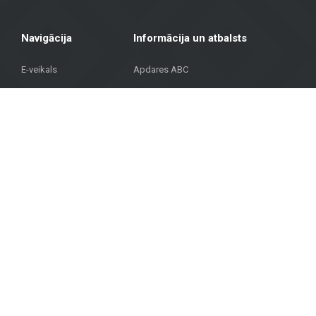
Navigācija
Informācija un atbalsts
E-veikals
Apdares ABC
Galvenā
Pirkšanas noteikumi
Katalogs
Preču piegāde un izsniegšana
Projekti
Privātuma politika
BUJ
Kontakti
© Autortiesības © 2023 METROKS. Visas tiesības aizsargātas