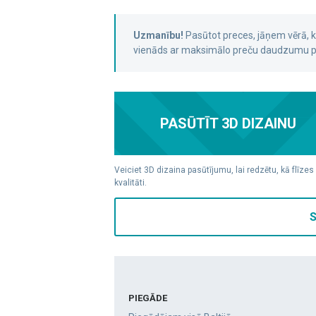
Uzmanību!
Pasūtot preces, jāņem vērā,
vienāds ar maksimālo preču daudzumu pa
PASŪTĪT 3D DIZAINU
Veiciet 3D dizaina pasūtījumu, lai redzētu, kā flīzes
kvalitāti.
S
PIEGĀDE