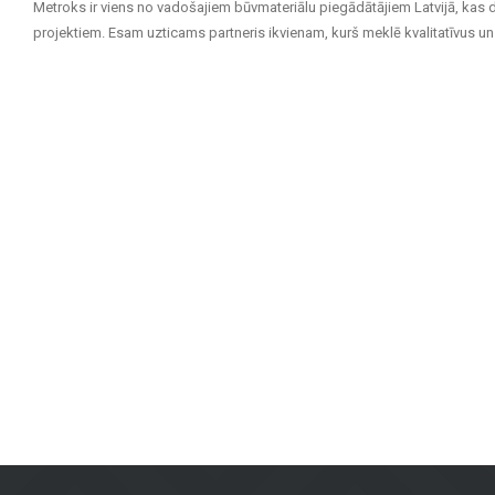
Metroks ir viens no vadošajiem būvmateriālu piegādātājiem Latvijā, kas 
projektiem. Esam uzticams partneris ikvienam, kurš meklē kvalitatīvus un 
Mūsu piedāvājuma klāsts ietver:
Flīzes sienām un grīdām
: Pieejamas dažādu izmēru, krāsu un diz
izturību un estētisku izskatu.
Fasāžu materiāli
: Piedāvājam risinājumus ēku ārējai apdarei, tosta
Grīdas segumi
: Lamināts, vinila segumi, parkets un keramikas gr
Terases segumi
: Mūsu klāstā ir materiāli, kas piemēroti āra tera
Metroks īpaši lepojas ar savu profesionālo pieeju – mēs piedāvājam ne ti
segumi mājoklim vai fasādes materiāli sabiedriskai ēkai, mūsu komanda 
Apvienojot vairāk nekā 20 gadu pieredzi, augstvērtīgus materiālus un indi
Rīgā, lai atrastu kvalitatīvus risinājumus savam projektam!