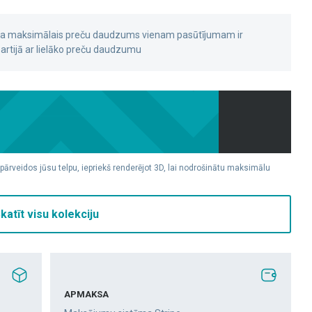
 ka maksimālais preču daudzums vienam pasūtījumam ir
rtijā ar lielāko preču daudzumu
 pārveidos jūsu telpu, iepriekš renderējot 3D, lai nodrošinātu maksimālu
katīt visu kolekciju
APMAKSA