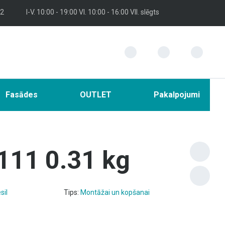
 2
I-V. 10:00 - 19:00 VI. 10:00 - 16:00 VII. slēgts
Fasādes
OUTLET
Pakalpojumi
111 0.31 kg
sil
Tips:
Montāžai un kopšanai