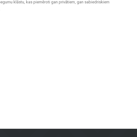
segumu klāstu, kas piemēroti gan privātiem, gan sabiedriskiem
.
m telpām un ārtelpām. Keramiskās un akmens masas flīzes izceļas ar
evilcīgas.
inot izturību un modernu dizainu.
bkuros laika apstākļos.
rojektiem. Neatkarīgi no tā, vai jums nepieciešamas flīzes sienām, grīdas
u īpašniekiem visā Latvijā. Apmeklējiet mūsu salonu Brīvības gatvē 323,