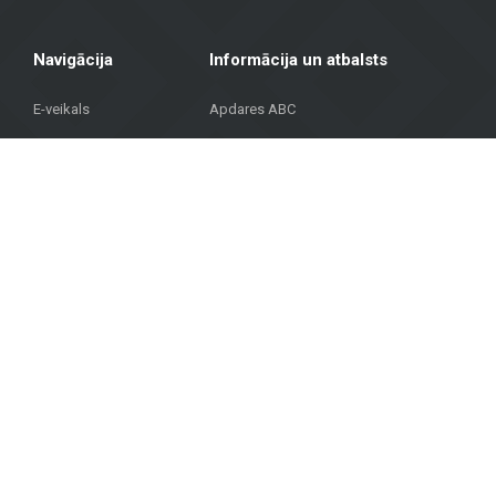
Navigācija
Informācija un atbalsts
E-veikals
Apdares ABC
Galvenā
Pirkšanas noteikumi
Katalogs
Preču piegāde un izsniegšana
Projekti
Privātuma politika
BUJ
Kontakti
© Autortiesības © 2023 METROKS. Visas tiesības aizsargātas