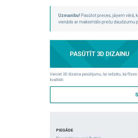
Uzmanību!
Pasūtot preces, jāņem vērā,
vienāds ar maksimālo preču daudzumu pa
PASŪTĪT 3D DIZAINU
Veiciet 3D dizaina pasūtījumu, lai redzētu, kā flīzes
kvalitāti.
S
PIEGĀDE