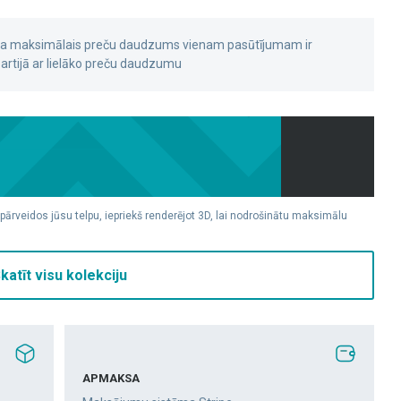
 ka maksimālais preču daudzums vienam pasūtījumam ir
rtijā ar lielāko preču daudzumu
 pārveidos jūsu telpu, iepriekš renderējot 3D, lai nodrošinātu maksimālu
katīt visu kolekciju
APMAKSA