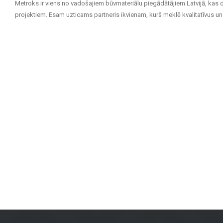
Metroks ir viens no vadošajiem būvmateriālu piegādātājiem Latvijā, kas 
projektiem. Esam uzticams partneris ikvienam, kurš meklē kvalitatīvus un 
Mūsu piedāvājuma klāsts ietver:
Flīzes sienām un grīdām
: Pieejamas dažādu izmēru, krāsu un diz
izturību un estētisku izskatu.
Fasāžu materiāli
: Piedāvājam risinājumus ēku ārējai apdarei, tosta
Grīdas segumi
: Lamināts, vinila segumi, parkets un keramikas gr
Terases segumi
: Mūsu klāstā ir materiāli, kas piemēroti āra tera
Metroks īpaši lepojas ar savu profesionālo pieeju – mēs piedāvājam ne ti
segumi mājoklim vai fasādes materiāli sabiedriskai ēkai, mūsu komanda 
Apvienojot vairāk nekā 20 gadu pieredzi, augstvērtīgus materiālus un indi
Rīgā, lai atrastu kvalitatīvus risinājumus savam projektam!