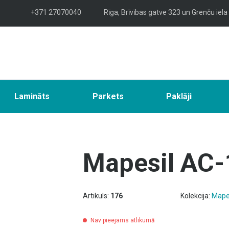
+371 27070040
Rīga, Brīvības gatve 323 un Grenču iela
Lamināts
Parkets
Paklāji
Mapesil AC-
Artikuls:
176
Kolekcija:
Mape
Nav pieejams atlikumā