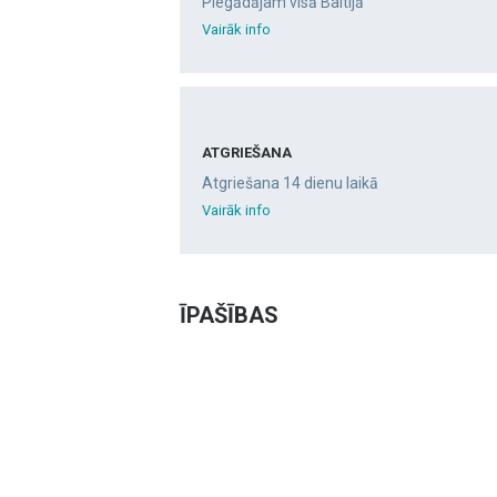
Piegādājam visā Baltijā
Vairāk info
ATGRIEŠANA
Atgriešana 14 dienu laikā
Vairāk info
ĪPAŠĪBAS