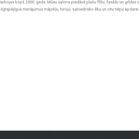
darbojas kopš 2000. gada. Mūsu salons piedāvā plašu flīžu, fasāžu un grīdas 
ilgtspējīgus risinājumus mājokļu, biroju, sabiedrisko ēku un citu telpu apdarei
aina flīzes, kas piemērotas gan vannas istabām un virtuvēm, gan sabiedriskā
rp ventilējamās fasādes un fasādes flīzes, kas ir gan praktiskas, gan vizuāli pi
īdas flīzes – piemērotas dzīvojamām telpām, birojiem un komerctelpām, nodroš
sēm, balkoniem un citām ārtelpām, nodrošinot ilgstošu kalpošanu un estētiku je
kai materiālus, bet arī konsultācijas un risinājumus, kas piemēroti dažādiem p
palīdzēs atrast vislabāko risinājumu.
viduālu pieeju, Metroks ir kļuvis par uzticamu izvēli profesionāļiem un mājokļ