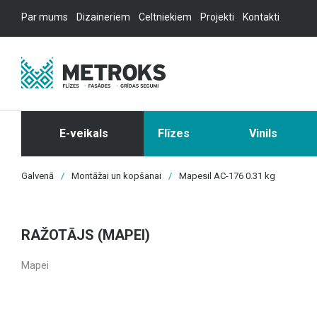
Par mums
Dizaineriem
Celtniekiem
Projekti
Kontakti
E-veikals
Flīzes
Vinils
Galvenā
/
Montāžai un kopšanai
/
Mapesil AC-176 0.31 kg
RAŽOTĀJS (MAPEI)
Mapei