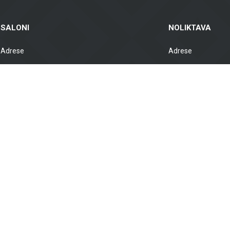
SALONI
NOLIKTAVA
Adrese
Adrese
Brīvības gatve 323, Rīga, LV-1006 Grenču
Gustava Zemgala gatv
iela 2, Rīga, LV-1029
1039, Latvija
Darba laiks
Darba laiks
VII. slēgts
VII. slēgts