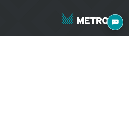
+371 27070040
e 77 k2, Rīga, LV-
salons@metroks.lv
Sazinies ar mums
Vietni izstrādāja
WEBCASE