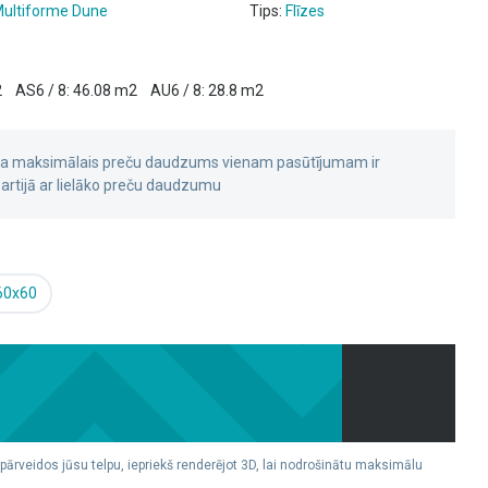
ultiforme Dune
Tips:
Flīzes
2
AS6 / 8: 46.08 m2
AU6 / 8: 28.8 m2
 ka maksimālais preču daudzums vienam pasūtījumam ir
rtijā ar lielāko preču daudzumu
60x60
 pārveidos jūsu telpu, iepriekš renderējot 3D, lai nodrošinātu maksimālu