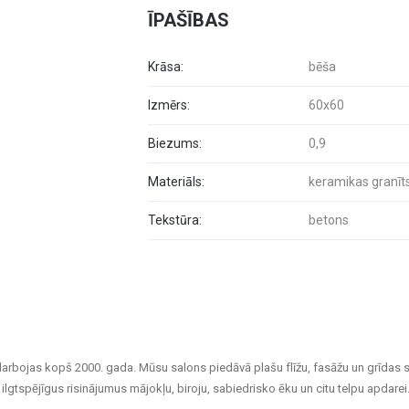
ĪPAŠĪBAS
Krāsa:
bēša
Izmērs:
60x60
Biezums:
0,9
Materiāls:
keramikas granīt
Tekstūra:
betons
darbojas kopš 2000. gada. Mūsu salons piedāvā plašu flīžu, fasāžu un grīdas 
ilgtspējīgus risinājumus mājokļu, biroju, sabiedrisko ēku un citu telpu apdarei