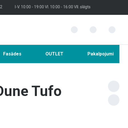
 2
I-V. 10:00 - 19:00 VI. 10:00 - 16:00 VII. slēgts
Fasādes
OUTLET
Pakalpojumi
Dune Tufo