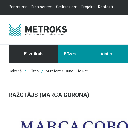
Par mums
Dizaineriem
Celtniekiem
Projekti
Kontakti
E-veikals
Flīzes
Vinils
Galvenā
/
Flīzes
/
Multiforme Dune Tufo Ret
RAŽOTĀJS (MARCA CORONA)