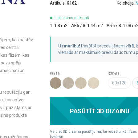
Artikuls:
K162
Kolekcija:
M
Ir pieejams atlikumā
1: 1.8 m2
AE6 / 8: 1.44 m2
AR6 / 8: 1.08 m
tājiem, kas pastāv
Uzmanību!
Pasūtot preces, jāņem vērā,
res centrā.
vienāds ar maksimālo preču daudzumu pa
kas flīzēm, kas
 savu spēju
zsmalcināti un
Krāsa
Izmērs
60x120
lu reputāciju gan
tu, kas aptver
 ir pazīstams ar
PASŪTĪT 3D DIZAINU
ošina produkta
Veiciet 3D dizaina pasūtījumu, lai redzētu, kā flīzes
jīgas ražošanas
kvalitāti.