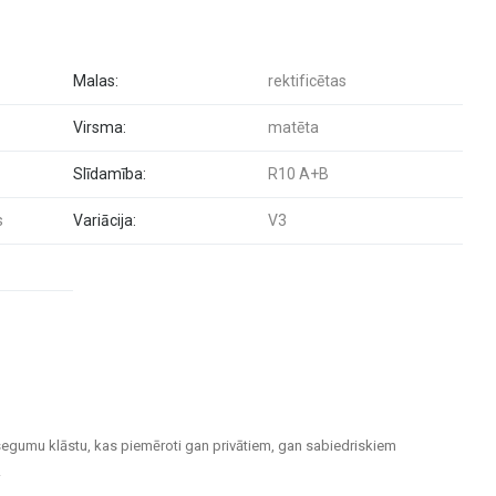
Malas:
rektificētas
Virsma:
matēta
Slīdamība:
R10 A+B
s
Variācija:
V3
segumu klāstu, kas piemēroti gan privātiem, gan sabiedriskiem
.