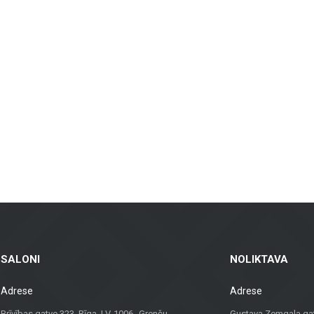
aina flīzes, kas piemērotas gan vannas istabām un virtuvēm, gan sabiedriskā
rp ventilējamās fasādes un fasādes flīzes, kas ir gan praktiskas, gan vizuāli pi
īdas flīzes – piemērotas dzīvojamām telpām, birojiem un komerctelpām, nodroš
sēm, balkoniem un citām ārtelpām, nodrošinot ilgstošu kalpošanu un estētiku je
kai materiālus, bet arī konsultācijas un risinājumus, kas piemēroti dažādiem p
palīdzēs atrast vislabāko risinājumu.
viduālu pieeju, Metroks ir kļuvis par uzticamu izvēli profesionāļiem un mājokļ
SALONI
NOLIKTAVA
Adrese
Adrese
Brīvības gatve 323, Rīga, LV-1006 Grenču
Gustava Zemgala gatv