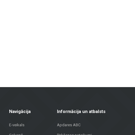
Mūsu piedāvājuma klāsts ietver:
Flīzes sienām un grīdām
: Pieejamas dažādu izmēru, krāsu un diz
izturību un estētisku izskatu.
Fasāžu materiāli
: Piedāvājam risinājumus ēku ārējai apdarei, tosta
Grīdas segumi
: Lamināts, vinila segumi, parkets un keramikas gr
Terases segumi
: Mūsu klāstā ir materiāli, kas piemēroti āra tera
Metroks īpaši lepojas ar savu profesionālo pieeju – mēs piedāvājam ne ti
segumi mājoklim vai fasādes materiāli sabiedriskai ēkai, mūsu komanda 
Apvienojot vairāk nekā 20 gadu pieredzi, augstvērtīgus materiālus un indi
Rīgā, lai atrastu kvalitatīvus risinājumus savam projektam!
Navigācija
Informācija un atbalsts
E-veikals
Apdares ABC