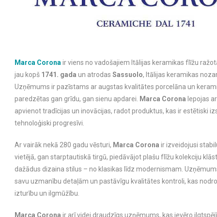
Marca Corona
ir viens no vadošajiem Itālijas keramikas flīžu ražo
jau kopš
1741. gada
un atrodas
Sassuolo
, Itālijas keramikas noza
Uzņēmums ir pazīstams ar augstas kvalitātes porcelāna un kerami
paredzētas gan grīdu, gan sienu apdarei.
Marca Corona
lepojas ar
apvienot tradīcijas un inovācijas, radot produktus, kas ir estētiski i
tehnoloģiski progresīvi.
Ar vairāk nekā 280 gadu vēsturi,
Marca Corona
ir izveidojusi stabi
vietējā, gan starptautiskā tirgū, piedāvājot plašu flīžu kolekciju klās
dažādus dizaina stilus – no klasikas līdz modernismam. Uzņēmums
savu uzmanību detaļām un pastāvīgu kvalitātes kontroli, kas nodr
izturību un ilgmūžību.
Marca Corona
ir arī videi draudzīgs uzņēmums, kas ievēro ilgtspē