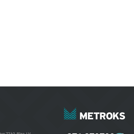
m telpām un ārtelpām. Keramiskās un akmens masas flīzes izceļas ar
evilcīgas.
inot izturību un modernu dizainu.
bkuros laika apstākļos.
rojektiem. Neatkarīgi no tā, vai jums nepieciešamas flīzes sienām, grīdas
u īpašniekiem visā Latvijā. Apmeklējiet mūsu salonu Brīvības gatvē 323,
e 77 k2, Rīga, LV-