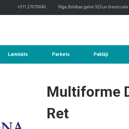
+371 27070040
Rīga, Brīvības gatve 323 un Grenču iela
Lamināts
Parkets
Paklāji
Multiforme 
Ret