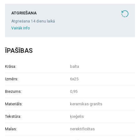
ATGRIEŠANA
Atgriešana 14 dienu laikā
Vairāk info
ĪPAŠĪBAS
Krāsa:
balta
Izmērs:
6x25
Biezums:
0,95
Materiāls:
keramikas granīts
Tekstūra:
ķieģelis
Malas:
nerektificētas