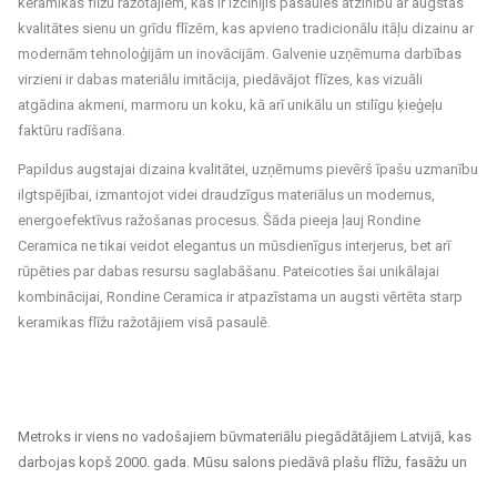
keramikas flīžu ražotājiem, kas ir izcīnījis pasaules atzinību ar augstas
kvalitātes sienu un grīdu flīzēm, kas apvieno tradicionālu itāļu dizainu ar
modernām tehnoloģijām un inovācijām. Galvenie uzņēmuma darbības
virzieni ir dabas materiālu imitācija, piedāvājot flīzes, kas vizuāli
atgādina akmeni, marmoru un koku, kā arī unikālu un stilīgu ķieģeļu
faktūru radīšana.
Papildus augstajai dizaina kvalitātei, uzņēmums pievērš īpašu uzmanību
ilgtspējībai, izmantojot videi draudzīgus materiālus un modernus,
energoefektīvus ražošanas procesus. Šāda pieeja ļauj Rondine
Ceramica ne tikai veidot elegantus un mūsdienīgus interjerus, bet arī
rūpēties par dabas resursu saglabāšanu. Pateicoties šai unikālajai
kombinācijai, Rondine Ceramica ir atpazīstama un augsti vērtēta starp
keramikas flīžu ražotājiem visā pasaulē.
Metroks ir viens no vadošajiem būvmateriālu piegādātājiem Latvijā, kas
darbojas kopš 2000. gada. Mūsu salons piedāvā plašu flīžu, fasāžu un
grīdas segumu klāstu, kas piemēroti gan privātiem, gan sabiedriskiem