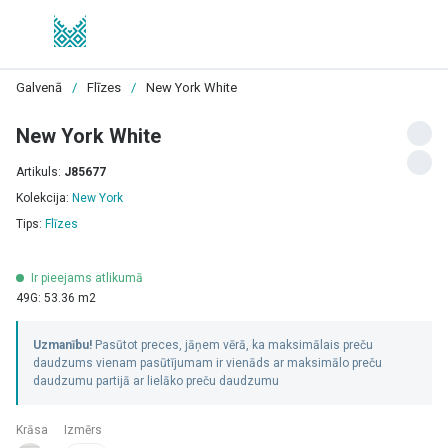
Galvenā
/
Flīzes
/
New York White
New York White
Artikuls:
J85677
Kolekcija:
New York
Tips:
Flīzes
Ir pieejams atlikumā
49G: 53.36 m2
Uzmanību!
Pasūtot preces, jāņem vērā, ka maksimālais preču
daudzums vienam pasūtījumam ir vienāds ar maksimālo preču
daudzumu partijā ar lielāko preču daudzumu
Krāsa
Izmērs