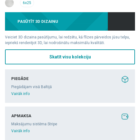
6x25
PASŪTĪT 3D DIZAINU
Veiciet 3D dizaina pasūtījumu, lai redzētu, kā flīzes pārveidos jūsu telpu,
iepriekš renderējot 3D, lai nodrošinātu maksimālu kvalitāti.
Skatīt visu kolekciju
PIEGĀDE
Piegādājam visā Baltijā
Vairāk info
APMAKSA
Maksājumu sistēma Stripe
Vairāk info