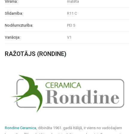
Virsma:
matēta
Slīdamība:
R11 C
Nodilumizturība:
PEI 5
Variācija:
V1
RAŽOTĀJS (RONDINE)
Rondine Ceramica
, dibināta 1961. gadā Itālijā, ir viens no vadošajiem