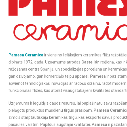
Pamesa Ceramica
ir viens no lielākajiem keramikas flīžu ražotāji
dibināts 1972. gadā. Uzņēmums atrodas
Castellón
reģionā, kas ir
ražošanas centrs Spānijā, un specializējas porcelāna un keramikas
gan dzīvojamo, gan komerciālo telpu apdarei.
Pamesa
ir pazīstam
apvienot tehnoloģiskās inovācijas ar radošu dizainu, radot modern
funkcionālas flīzes, kas atbilst visaugstākajiem kvalitātes standar
Uzņēmums ir ieguldījis daudz resursu, lai paplašinātu savu ražošan
pielāgotu produktus mūsdienu tirgus prasībām.
Pamesa Ceramic
zīmols starptautiskajā keramikas tirgū, kas eksportē savus prod
pasaules valstīm. Papildus augstajai kvalitātei,
Pamesa
ir pazīstam