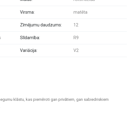
Virsma:
matēta
Zīmējumu daudzums:
12
s
Slīdamība:
R9
Variācija:
V2
segumu klāstu, kas piemēroti gan privātiem, gan sabiedriskiem
.
m telpām un ārtelpām. Keramiskās un akmens masas flīzes izceļas ar