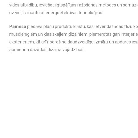
vides atbildību, ieviešot ilgtspējīgas ražošanas metodes un samaz
uz vidi, izmantojot energoefektīvas tehnoloģijas.
Pamesa
piedāvā plašu produktu klāstu, kas ietver dažādas flīžu ko
mūsdienīgiem un klasiskajiem dizainiem, piemērotas gan interjeri
eksterjeriem, kā arī nodrošina daudzveidīgu izmēru un apdares ies
apmierina dažādas dizaina vajadzības.