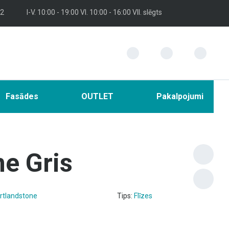
 2
I-V. 10:00 - 19:00 VI. 10:00 - 16:00 VII. slēgts
Fasādes
OUTLET
Pakalpojumi
e Gris
rtlandstone
Tips:
Flīzes