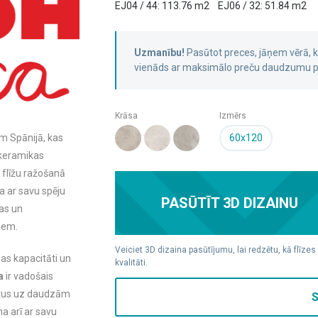
EJ04 / 44: 113.76 m2
EJ06 / 32: 51.84 m2
Uzmanību!
Pasūtot preces, jāņem vērā,
vienāds ar maksimālo preču daudzumu pa
Krāsa
Izmērs
60x120
em Spānijā, kas
 keramikas
 flīžu ražošanā
a ar savu spēju
PASŪTĪT 3D DIZAINU
as un
tiem.
Veiciet 3D dizaina pasūtījumu, lai redzētu, kā flīzes
as kapacitāti un
kvalitāti.
a
ir vadošais
uktus uz daudzām
S
a arī ar savu