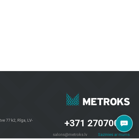
evilcīgas.
inot izturību un modernu dizainu.
bkuros laika apstākļos.
rojektiem. Neatkarīgi no tā, vai jums nepieciešamas flīzes sienām, grīdas
u īpašniekiem visā Latvijā. Apmeklējiet mūsu salonu Brīvības gatvē 323,
+371 27070040
e 77 k2, Rīga, LV-
salons@metroks.lv
Sazinies ar mums