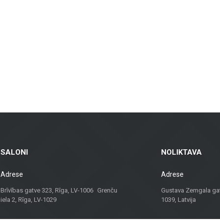
rp ventilējamās fasādes un fasādes flīzes, kas ir gan praktiskas, gan vizuāli pi
īdas flīzes – piemērotas dzīvojamām telpām, birojiem un komerctelpām, nodroš
sēm, balkoniem un citām ārtelpām, nodrošinot ilgstošu kalpošanu un estētiku je
kai materiālus, bet arī konsultācijas un risinājumus, kas piemēroti dažādiem p
palīdzēs atrast vislabāko risinājumu.
viduālu pieeju, Metroks ir kļuvis par uzticamu izvēli profesionāļiem un mājokļ
SALONI
NOLIKTAVA
Adrese
Adrese
Brīvības gatve 323, Rīga, LV-1006 Grenču
Gustava Zemgala gatv
iela 2, Rīga, LV-1029
1039, Latvija