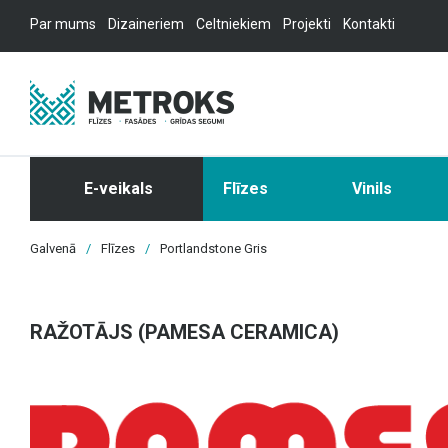
Par mums
Dizaineriem
Celtniekiem
Projekti
Kontakti
E-veikals
Flīzes
Vinils
Galvenā
/
Flīzes
/
Portlandstone Gris
RAŽOTĀJS (PAMESA CERAMICA)