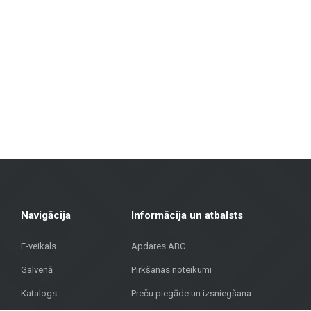
izturību un estētisku izskatu.
Fasāžu materiāli
: Piedāvājam risinājumus ēku ārējai apdarei, tosta
Grīdas segumi
: Lamināts, vinila segumi, parkets un keramikas gr
Terases segumi
: Mūsu klāstā ir materiāli, kas piemēroti āra tera
Metroks īpaši lepojas ar savu profesionālo pieeju – mēs piedāvājam ne ti
segumi mājoklim vai fasādes materiāli sabiedriskai ēkai, mūsu komanda 
Apvienojot vairāk nekā 20 gadu pieredzi, augstvērtīgus materiālus un indi
Rīgā, lai atrastu kvalitatīvus risinājumus savam projektam!
Navigācija
Informācija un atbalsts
E-veikals
Apdares ABC
Galvenā
Pirkšanas noteikumi
Katalogs
Preču piegāde un izsniegšana