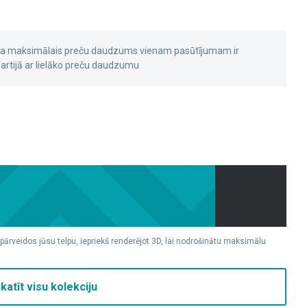
 ka maksimālais preču daudzums vienam pasūtījumam ir
rtijā ar lielāko preču daudzumu
 pārveidos jūsu telpu, iepriekš renderējot 3D, lai nodrošinātu maksimālu
katīt visu kolekciju