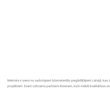
Metroks ir viens no vadošajiem būvmateriālu piegādātājiem Latvijā, kas 
projektiem. Esam uzticams partneris ikvienam, kurš meklē kvalitatīvus un 
Mūsu piedāvājuma klāsts ietver:
Flīzes sienām un grīdām
: Pieejamas dažādu izmēru, krāsu un diz