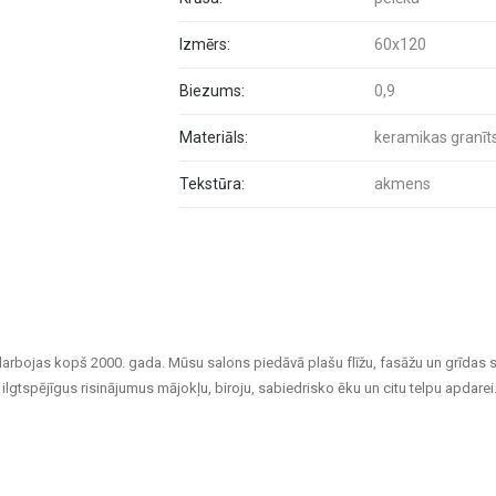
Izmērs:
60x120
Biezums:
0,9
Materiāls:
keramikas granīt
Tekstūra:
akmens
darbojas kopš 2000. gada. Mūsu salons piedāvā plašu flīžu, fasāžu un grīdas 
ilgtspējīgus risinājumus mājokļu, biroju, sabiedrisko ēku un citu telpu apdarei
aina flīzes, kas piemērotas gan vannas istabām un virtuvēm, gan sabiedriskā