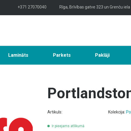
+371 27070040
Rīga, Brīvības gatve 323 un Grenču iela
Lamināts
Parkets
Paklāji
Portlandston
Artikuls:
Kolekcija:
Po
Ir pieejams atlikumā