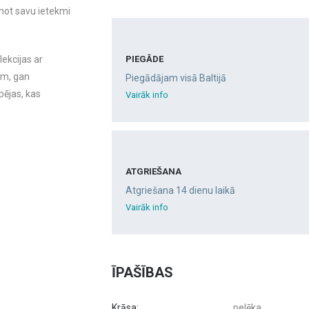
inot savu ietekmi
PIEGĀDE
lekcijas ar
em, gan
Piegādājam visā Baltijā
pējas, kas
Vairāk info
ATGRIEŠANA
Atgriešana 14 dienu laikā
Vairāk info
ĪPAŠĪBAS
Krāsa:
pelēka