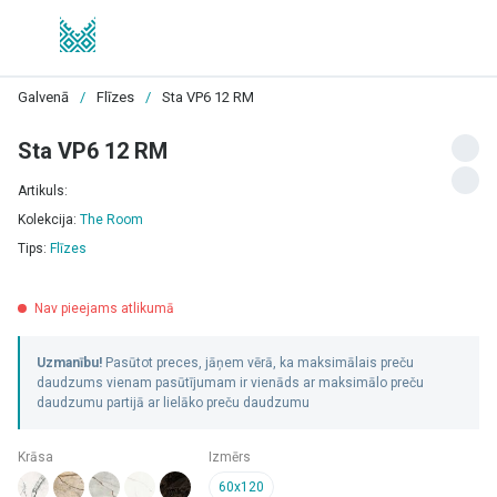
Galvenā
/
Flīzes
/
Sta VP6 12 RM
Sta VP6 12 RM
Artikuls:
Kolekcija:
The Room
Tips:
Flīzes
Nav pieejams atlikumā
Uzmanību!
Pasūtot preces, jāņem vērā, ka maksimālais preču
daudzums vienam pasūtījumam ir vienāds ar maksimālo preču
daudzumu partijā ar lielāko preču daudzumu
Krāsa
Izmērs
60x120