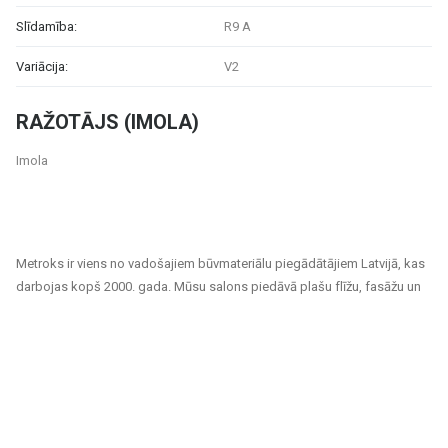
Slīdamība:
R9 A
Variācija:
V2
RAŽOTĀJS (IMOLA)
Imola
Metroks ir viens no vadošajiem būvmateriālu piegādātājiem Latvijā, kas
darbojas kopš 2000. gada. Mūsu salons piedāvā plašu flīžu, fasāžu un
grīdas segumu klāstu, kas piemēroti gan privātiem, gan sabiedriskiem
projektiem. Esam uzticams partneris ikvienam, kurš meklē kvalitatīvus
un ilgtspējīgus risinājumus mājokļu, biroju, sabiedrisko ēku un citu telpu
apdarei.
Mūsu piedāvājuma klāsts ietver: