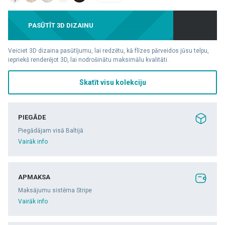
PASŪTĪT 3D DIZAINU
Veiciet 3D dizaina pasūtījumu, lai redzētu, kā flīzes pārveidos jūsu telpu,
iepriekš renderējot 3D, lai nodrošinātu maksimālu kvalitāti.
Skatīt visu kolekciju
PIEGĀDE
Piegādājam visā Baltijā
Vairāk info
APMAKSA
Maksājumu sistēma Stripe
Vairāk info