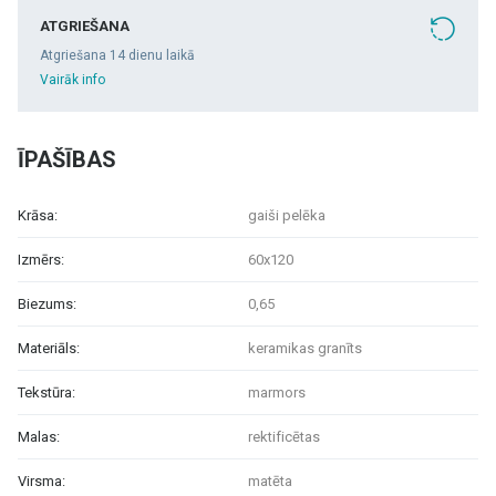
ATGRIEŠANA
Atgriešana 14 dienu laikā
Vairāk info
ĪPAŠĪBAS
Krāsa:
gaiši pelēka
Izmērs:
60x120
Biezums:
0,65
Materiāls:
keramikas granīts
Tekstūra:
marmors
Malas:
rektificētas
Virsma:
matēta