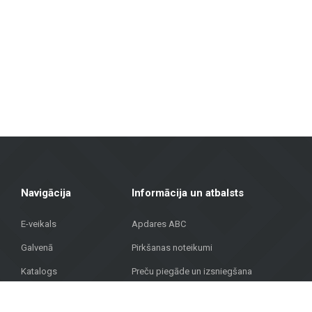
Fasāžu materiāli
: Piedāvājam risinājumus ēku ārējai apdarei, tosta
Grīdas segumi
: Lamināts, vinila segumi, parkets un keramikas gr
Terases segumi
: Mūsu klāstā ir materiāli, kas piemēroti āra tera
Metroks īpaši lepojas ar savu profesionālo pieeju – mēs piedāvājam ne ti
segumi mājoklim vai fasādes materiāli sabiedriskai ēkai, mūsu komanda 
Apvienojot vairāk nekā 20 gadu pieredzi, augstvērtīgus materiālus un indi
Rīgā, lai atrastu kvalitatīvus risinājumus savam projektam!
Navigācija
Informācija un atbalsts
E-veikals
Apdares ABC
Galvenā
Pirkšanas noteikumi
Katalogs
Preču piegāde un izsniegšana
Projekti
Privātuma politika