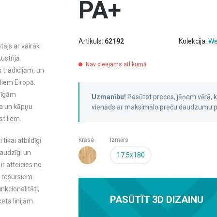
PA+
Artikuls:
62192
Kolekcija:
We
tājs ar vairāk
strijā.
Nav pieejams atlikumā
 tradīcijām, un
liem Eiropā.
nīgām
Uzmanību!
Pasūtot preces, jāņem vērā,
ta un kāpņu
vienāds ar maksimālo preču daudzumu pa
stiliem.
tikai atbildīgi
Krāsa
Izmērs
raudzīgi un
17.5x180
r atteicies no
 resursiem.
nkcionalitāti,
PASŪTĪT 3D DIZAINU
eta līnijām.