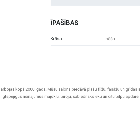
ĪPAŠĪBAS
Krāsa:
bēša
darbojas kopš 2000. gada. Mūsu salons piedāvā plašu flīžu, fasāžu un grīdas 
ilgtspējīgus risinājumus mājokļu, biroju, sabiedrisko ēku un citu telpu apdarei
aina flīzes, kas piemērotas gan vannas istabām un virtuvēm, gan sabiedriskā