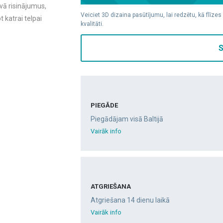
vā risinājumus,
Veiciet 3D dizaina pasūtījumu, lai redzētu, kā flīzes
t katrai telpai
kvalitāti.
S
PIEGĀDE
Piegādājam visā Baltijā
Vairāk info
ATGRIEŠANA
Atgriešana 14 dienu laikā
Vairāk info