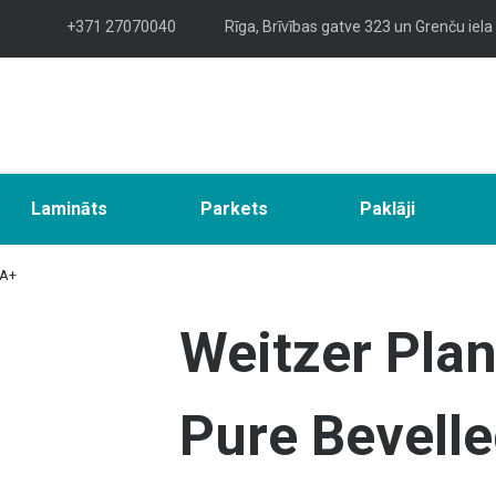
+371 27070040
Rīga, Brīvības gatve 323 un Grenču iela
Lamināts
Parkets
Paklāji
PA+
Weitzer Pla
Pure Bevelle