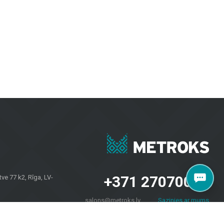
evilcīgas.
inot izturību un modernu dizainu.
bkuros laika apstākļos.
rojektiem. Neatkarīgi no tā, vai jums nepieciešamas flīzes sienām, grīdas
u īpašniekiem visā Latvijā. Apmeklējiet mūsu salonu Brīvības gatvē 323,
+371 27070040
e 77 k2, Rīga, LV-
salons@metroks.lv
Sazinies ar mums