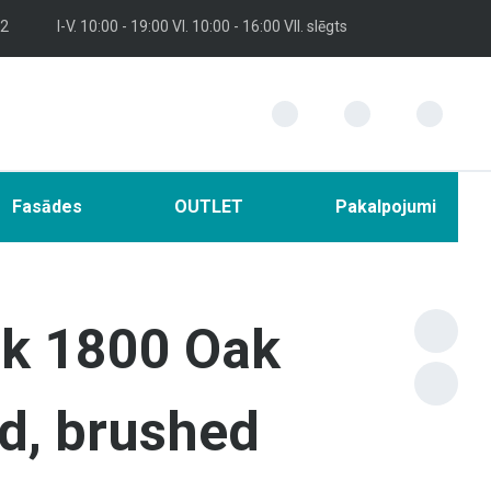
 2
I-V. 10:00 - 19:00 VI. 10:00 - 16:00 VII. slēgts
Fasādes
OUTLET
Pakalpojumi
nk 1800 Oak
d, brushed