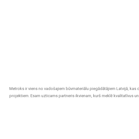
Metroks ir viens no vadošajiem būvmateriālu piegādātājiem Latvijā, kas 
projektiem. Esam uzticams partneris ikvienam, kurš meklē kvalitatīvus un 
Mūsu piedāvājuma klāsts ietver:
Flīzes sienām un grīdām
: Pieejamas dažādu izmēru, krāsu un diz
izturību un estētisku izskatu.