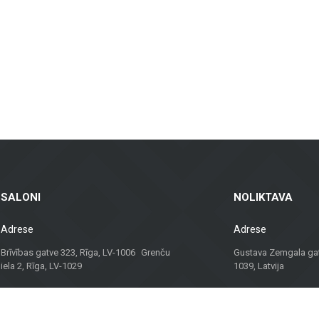
rp ventilējamās fasādes un fasādes flīzes, kas ir gan praktiskas, gan vizuāli pi
īdas flīzes – piemērotas dzīvojamām telpām, birojiem un komerctelpām, nodroš
sēm, balkoniem un citām ārtelpām, nodrošinot ilgstošu kalpošanu un estētiku je
kai materiālus, bet arī konsultācijas un risinājumus, kas piemēroti dažādiem p
palīdzēs atrast vislabāko risinājumu.
viduālu pieeju, Metroks ir kļuvis par uzticamu izvēli profesionāļiem un mājokļ
SALONI
NOLIKTAVA
Adrese
Adrese
Brīvības gatve 323, Rīga, LV-1006 Grenču
Gustava Zemgala gatv
iela 2, Rīga, LV-1029
1039, Latvija
Darba laiks
Darba laiks