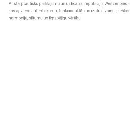
Ar starptautisku pārklājumu un uzticamu reputāciju, Weitzer piedā
kas apvieno autentiskumu, funkcionalitāti un izcilu dizainu, piešķiro
harmoniju, siltumu un ilgtspējīgu vērtību.