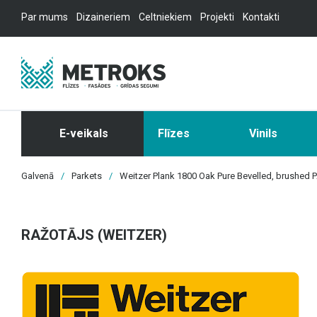
Par mums
Dizaineriem
Celtniekiem
Projekti
Kontakti
E-veikals
Flīzes
Vinils
Galvenā
/
Parkets
/
Weitzer Plank 1800 Oak Pure Bevelled, brushed 
RAŽOTĀJS (WEITZER)