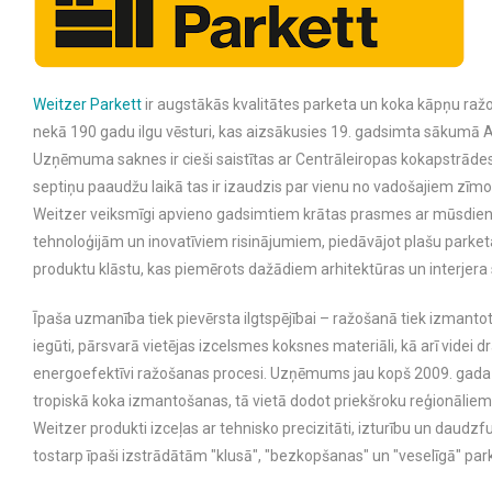
Weitzer Parkett
ir augstākās kvalitātes parketa un koka kāpņu ražo
nekā 190 gadu ilgu vēsturi, kas aizsākusies 19. gadsimta sākumā Au
Uzņēmuma saknes ir cieši saistītas ar Centrāleiropas kokapstrādes
septiņu paaudžu laikā tas ir izaudzis par vienu no vadošajiem zīmo
Weitzer veiksmīgi apvieno gadsimtiem krātas prasmes ar mūsdie
tehnoloģijām un inovatīviem risinājumiem, piedāvājot plašu parke
produktu klāstu, kas piemērots dažādiem arhitektūras un interjera 
Īpaša uzmanība tiek pievērsta ilgtspējībai – ražošanā tiek izmantoti 
iegūti, pārsvarā vietējas izcelsmes koksnes materiāli, kā arī videi d
energoefektīvi ražošanas procesi. Uzņēmums jau kopš 2009. gada i
tropiskā koka izmantošanas, tā vietā dodot priekšroku reģionāliem
Weitzer produkti izceļas ar tehnisko precizitāti, izturību un daudzfu
tostarp īpaši izstrādātām "klusā", "bezkopšanas" un "veselīgā" park