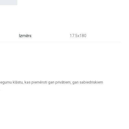
Izmērs:
17.5x180
segumu klāstu, kas piemēroti gan privātiem, gan sabiedriskiem
.
m telpām un ārtelpām. Keramiskās un akmens masas flīzes izceļas ar