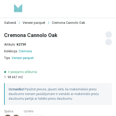
Galvenā
/
Veneer parquet
/
Cremona Cannolo Oak
Cremona Cannolo Oak
Artikuls:
K2739
Kolekcija:
Cremona
Tips:
Veneer parquet
Ir pieejams atlikumā
1: 98.667 m2
Uzmanību!
Pasūtot preces, jāņem vērā, ka maksimālais preču
daudzums vienam pasūtījumam ir vienāds ar maksimālo preču
daudzumu partijā ar lielāko preču daudzumu
Spalva
Izmērs