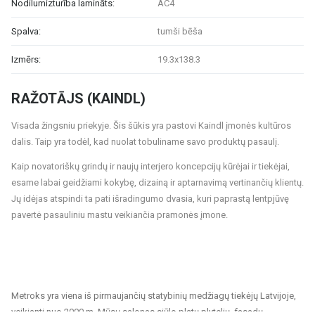
Nodilumizturība lamināts:
AC4
Spalva:
tumši bēša
Izmērs:
19.3x138.3
RAŽOTĀJS (KAINDL)
Visada žingsniu priekyje. Šis šūkis yra pastovi Kaindl įmonės kultūros
dalis. Taip yra todėl, kad nuolat tobuliname savo produktų pasaulį.
Kaip novatoriškų grindų ir naujų interjero koncepcijų kūrėjai ir tiekėjai,
esame labai geidžiami kokybę, dizainą ir aptarnavimą vertinančių klientų.
Jų idėjas atspindi ta pati išradingumo dvasia, kuri paprastą lentpjūvę
pavertė pasauliniu mastu veikiančia pramonės įmone.
Metroks yra viena iš pirmaujančių statybinių medžiagų tiekėjų Latvijoje,
veikianti nuo 2000 m. Mūsų salonas siūlo platų plytelių, fasadų