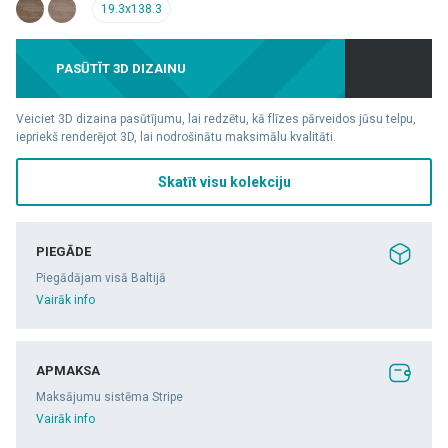
19.3x138.3
PASŪTĪT 3D DIZAINU
Veiciet 3D dizaina pasūtījumu, lai redzētu, kā flīzes pārveidos jūsu telpu,
iepriekš renderējot 3D, lai nodrošinātu maksimālu kvalitāti.
Skatīt visu kolekciju
PIEGĀDE
Piegādājam visā Baltijā
Vairāk info
APMAKSA
Maksājumu sistēma Stripe
Vairāk info