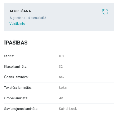
ATGRIEŠANA
Atgriešana 14 dienu laikā
Vairāk info
ĪPAŠĪBAS
Storis:
0,8
Klase lamināts:
32
Ūdens lamināts:
nav
Tekstūra lamināts:
koks
Grope lamināts:
4V
Savienojums lamināts:
Kaindl Lock