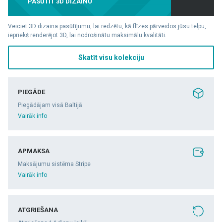
PASŪTĪT 3D DIZAINU
Veiciet 3D dizaina pasūtījumu, lai redzētu, kā flīzes pārveidos jūsu telpu,
iepriekš renderējot 3D, lai nodrošinātu maksimālu kvalitāti.
Skatīt visu kolekciju
PIEGĀDE
Piegādājam visā Baltijā
Vairāk info
APMAKSA
Maksājumu sistēma Stripe
Vairāk info
ATGRIEŠANA