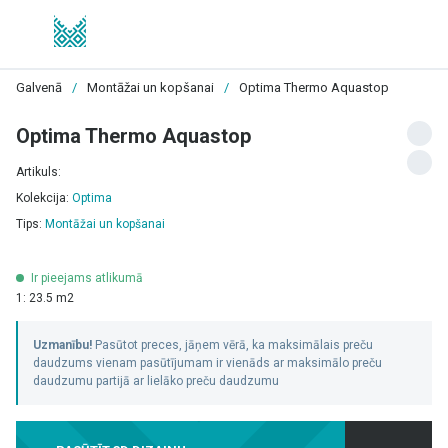
Galvenā
/
Montāžai un kopšanai
/
Optima Thermo Aquastop
Optima Thermo Aquastop
Artikuls:
Kolekcija:
Optima
Tips:
Montāžai un kopšanai
Ir pieejams atlikumā
1: 23.5 m2
Uzmanību!
Pasūtot preces, jāņem vērā, ka maksimālais preču
daudzums vienam pasūtījumam ir vienāds ar maksimālo preču
daudzumu partijā ar lielāko preču daudzumu