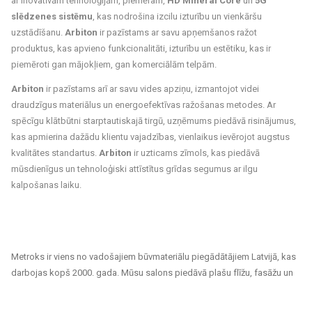
ar inovatīvām tehnoloģijām, piemēram,
HD Mineral Core
un
5G
slēdzenes sistēmu
, kas nodrošina izcilu izturību un vienkāršu
uzstādīšanu.
Arbiton
ir pazīstams ar savu apņemšanos ražot
produktus, kas apvieno funkcionalitāti, izturību un estētiku, kas ir
piemēroti gan mājokļiem, gan komerciālām telpām.
Arbiton
ir pazīstams arī ar savu vides apziņu, izmantojot videi
draudzīgus materiālus un energoefektīvas ražošanas metodes. Ar
spēcīgu klātbūtni starptautiskajā tirgū, uzņēmums piedāvā risinājumus,
kas apmierina dažādu klientu vajadzības, vienlaikus ievērojot augstus
kvalitātes standartus.
Arbiton
ir uzticams zīmols, kas piedāvā
mūsdienīgus un tehnoloģiski attīstītus grīdas segumus ar ilgu
kalpošanas laiku.
Metroks ir viens no vadošajiem būvmateriālu piegādātājiem Latvijā, kas
darbojas kopš 2000. gada. Mūsu salons piedāvā plašu flīžu, fasāžu un
grīdas segumu klāstu, kas piemēroti gan privātiem, gan sabiedriskiem
projektiem. Esam uzticams partneris ikvienam, kurš meklē kvalitatīvus