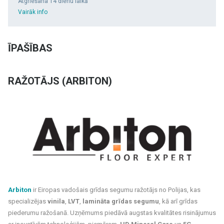
Atgriešana 14 dienu laikā
Vairāk info
ĪPAŠĪBAS
RAŽOTĀJS (ARBITON)
Arbiton
ir Eiropas vadošais grīdas segumu ražotājs no Polijas, kas
specializējas
vinila
,
LVT
,
lamināta grīdas segumu
, kā arī grīdas
piederumu ražošanā. Uzņēmums piedāvā augstas kvalitātes risinājumus