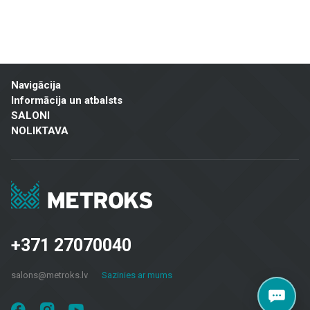
un ilgtspējīgus risinājumus mājokļu, biroju, sabiedrisko ēku un citu telpu
apdarei.
Mūsu piedāvājuma klāsts ietver:
Flīzes sienām un grīdām
: Pieejamas dažādu izmēru, krāsu un
Navigācija
dizaina flīzes, kas piemērotas gan vannas istabām un virtuvēm,
Informācija un atbalsts
gan sabiedriskām telpām un ārtelpām. Keramiskās un akmens
SALONI
masas flīzes izceļas ar izturību un estētisku izskatu.
NOLIKTAVA
Fasāžu materiāli
: Piedāvājam risinājumus ēku ārējai apdarei,
tostarp ventilējamās fasādes un fasādes flīzes, kas ir gan
praktiskas, gan vizuāli pievilcīgas.
Grīdas segumi
: Lamināts, vinila segumi, parkets un keramikas
grīdas flīzes – piemērotas dzīvojamām telpām, birojiem un
komerctelpām, nodrošinot izturību un modernu dizainu.
+371 27070040
Terases segumi
: Mūsu klāstā ir materiāli, kas piemēroti āra
salons@metroks.lv
Sazinies ar mums
terasēm, balkoniem un citām ārtelpām, nodrošinot ilgstošu
kalpošanu un estētiku jebkuros laika apstākļos.