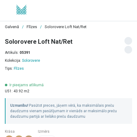
Galvenā
/
Flīzes
/
Solorovere Loft Nat/Ret
Solorovere Loft Nat/Ret
Artikuls:
05391
Kolekcija:
Solorovere
Tips:
Flīzes
Ir pieejams atlikumā
U51: 43.92 m2
Uzmanību!
Pasūtot preces, jāņem vērā, ka maksimālais preču
daudzums vienam pasūtījumam ir vienāds ar maksimālo preču
daudzumu partijā ar lielāko preču daudzumu
Krāsa
Izmērs