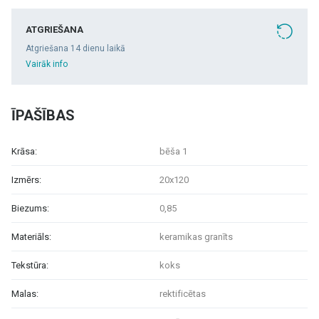
ATGRIEŠANA
Atgriešana 14 dienu laikā
Vairāk info
ĪPAŠĪBAS
Krāsa:
bēša 1
Izmērs:
20x120
Biezums:
0,85
Materiāls:
keramikas granīts
Tekstūra:
koks
Malas:
rektificētas