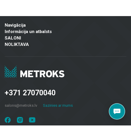
Mūsu piedāvājuma klāsts ietver:
Flīzes sienām un grīdām
: Pieejamas dažādu izmēru, krāsu un
dizaina flīzes, kas piemērotas gan vannas istabām un virtuvēm,
Navigācija
gan sabiedriskām telpām un ārtelpām. Keramiskās un akmens
Informācija un atbalsts
masas flīzes izceļas ar izturību un estētisku izskatu.
SALONI
NOLIKTAVA
Fasāžu materiāli
: Piedāvājam risinājumus ēku ārējai apdarei,
tostarp ventilējamās fasādes un fasādes flīzes, kas ir gan
praktiskas, gan vizuāli pievilcīgas.
Grīdas segumi
: Lamināts, vinila segumi, parkets un keramikas
grīdas flīzes – piemērotas dzīvojamām telpām, birojiem un
komerctelpām, nodrošinot izturību un modernu dizainu.
+371 27070040
Terases segumi
: Mūsu klāstā ir materiāli, kas piemēroti āra
terasēm, balkoniem un citām ārtelpām, nodrošinot ilgstošu
salons@metroks.lv
Sazinies ar mums
kalpošanu un estētiku jebkuros laika apstākļos.
Metroks īpaši lepojas ar savu profesionālo pieeju – mēs piedāvājam ne
tikai materiālus, bet arī konsultācijas un risinājumus, kas piemēroti