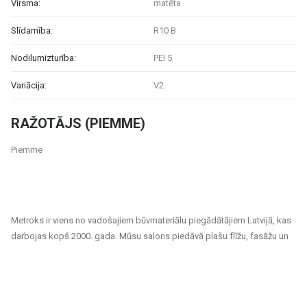
Virsma:
matēta
Slīdamība:
R10 B
Nodilumizturība:
PEI 5
Variācija:
V2
RAŽOTĀJS (PIEMME)
Piemme
Metroks ir viens no vadošajiem būvmateriālu piegādātājiem Latvijā, kas
darbojas kopš 2000. gada. Mūsu salons piedāvā plašu flīžu, fasāžu un
grīdas segumu klāstu, kas piemēroti gan privātiem, gan sabiedriskiem
projektiem. Esam uzticams partneris ikvienam, kurš meklē kvalitatīvus
un ilgtspējīgus risinājumus mājokļu, biroju, sabiedrisko ēku un citu telpu
apdarei.