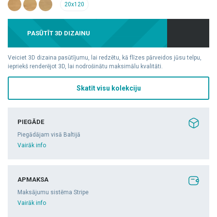
20x120
PASŪTĪT 3D DIZAINU
Veiciet 3D dizaina pasūtījumu, lai redzētu, kā flīzes pārveidos jūsu telpu,
iepriekš renderējot 3D, lai nodrošinātu maksimālu kvalitāti.
Skatīt visu kolekciju
PIEGĀDE
Piegādājam visā Baltijā
Vairāk info
APMAKSA
Maksājumu sistēma Stripe
Vairāk info