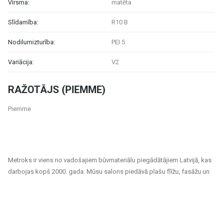
Virsma:
matēta
Slīdamība:
R10 B
Nodilumizturība:
PEI 5
Variācija:
V2
RAŽOTĀJS (PIEMME)
Piemme
Metroks ir viens no vadošajiem būvmateriālu piegādātājiem Latvijā, kas
darbojas kopš 2000. gada. Mūsu salons piedāvā plašu flīžu, fasāžu un
grīdas segumu klāstu, kas piemēroti gan privātiem, gan sabiedriskiem
projektiem. Esam uzticams partneris ikvienam, kurš meklē kvalitatīvus
un ilgtspējīgus risinājumus mājokļu, biroju, sabiedrisko ēku un citu telpu
apdarei.