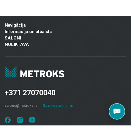
Mūsu piedāvājuma klāsts ietver:
Flīzes sienām un grīdām
: Pieejamas dažādu izmēru, krāsu un
dizaina flīzes, kas piemērotas gan vannas istabām un virtuvēm,
Navigācija
gan sabiedriskām telpām un ārtelpām. Keramiskās un akmens
Informācija un atbalsts
masas flīzes izceļas ar izturību un estētisku izskatu.
SALONI
NOLIKTAVA
Fasāžu materiāli
: Piedāvājam risinājumus ēku ārējai apdarei,
tostarp ventilējamās fasādes un fasādes flīzes, kas ir gan
praktiskas, gan vizuāli pievilcīgas.
Grīdas segumi
: Lamināts, vinila segumi, parkets un keramikas
grīdas flīzes – piemērotas dzīvojamām telpām, birojiem un
komerctelpām, nodrošinot izturību un modernu dizainu.
+371 27070040
Terases segumi
: Mūsu klāstā ir materiāli, kas piemēroti āra
terasēm, balkoniem un citām ārtelpām, nodrošinot ilgstošu
salons@metroks.lv
Sazinies ar mums
kalpošanu un estētiku jebkuros laika apstākļos.
Metroks īpaši lepojas ar savu profesionālo pieeju – mēs piedāvājam ne
tikai materiālus, bet arī konsultācijas un risinājumus, kas piemēroti