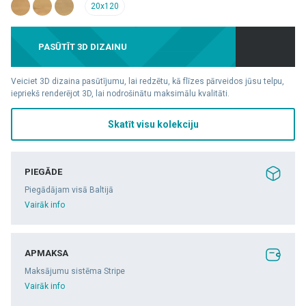
20x120
PASŪTĪT 3D DIZAINU
Veiciet 3D dizaina pasūtījumu, lai redzētu, kā flīzes pārveidos jūsu telpu,
iepriekš renderējot 3D, lai nodrošinātu maksimālu kvalitāti.
Skatīt visu kolekciju
PIEGĀDE
Piegādājam visā Baltijā
Vairāk info
APMAKSA
Maksājumu sistēma Stripe
Vairāk info