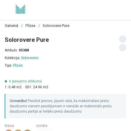
Galvenā
/
Flīzes
/
Solorovere Pure
Solorovere Pure
Artikuls:
05388
Kolekcija:
Solorovere
Tips:
Flīzes
Ir pieejams atlikumā
1: 0.48 m2
S51: 24.96 m2
Uzmanību!
Pasūtot preces, jāņem vērā, ka maksimālais preču
daudzums vienam pasūtījumam ir vienāds ar maksimālo preču
daudzumu partijā ar lielāko preču daudzumu
Krāsa
Izmērs