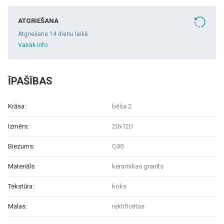
ATGRIEŠANA
Atgriešana 14 dienu laikā
Vairāk info
ĪPAŠĪBAS
Krāsa:
bēša 2
Izmērs:
20x120
Biezums:
0,85
Materiāls:
keramikas granīts
Tekstūra:
koks
Malas:
rektificētas