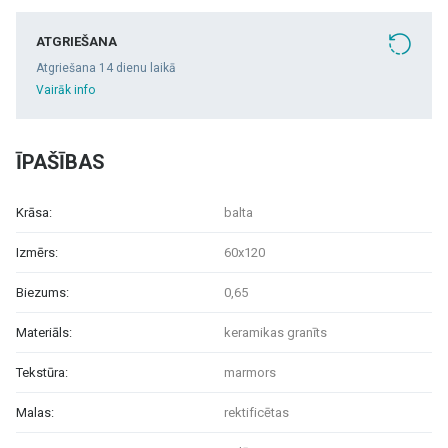
ATGRIEŠANA
Atgriešana 14 dienu laikā
Vairāk info
ĪPAŠĪBAS
Krāsa:
balta
Izmērs:
60x120
Biezums:
0,65
Materiāls:
keramikas granīts
Tekstūra:
marmors
Malas:
rektificētas