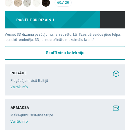
60x120
PASŪTĪT 3D DIZAINU
Veiciet 3D dizaina pasūtījumu, lai redzētu, kā flīzes pārveidos jūsu telpu,
iepriekš renderējot 3D, lai nodrošinātu maksimālu kvalitāti.
Skatīt visu kolekciju
PIEGĀDE
Piegādājam visā Baltijā
Vairāk info
APMAKSA
Maksājumu sistēma Stripe
Vairāk info