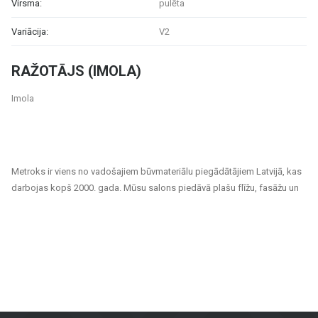
Virsma:
pulēta
Variācija:
V2
RAŽOTĀJS (IMOLA)
Imola
Metroks ir viens no vadošajiem būvmateriālu piegādātājiem Latvijā, kas
darbojas kopš 2000. gada. Mūsu salons piedāvā plašu flīžu, fasāžu un
grīdas segumu klāstu, kas piemēroti gan privātiem, gan sabiedriskiem
projektiem. Esam uzticams partneris ikvienam, kurš meklē kvalitatīvus
un ilgtspējīgus risinājumus mājokļu, biroju, sabiedrisko ēku un citu telpu
apdarei.
Mūsu piedāvājuma klāsts ietver:
Flīzes sienām un grīdām
: Pieejamas dažādu izmēru, krāsu un