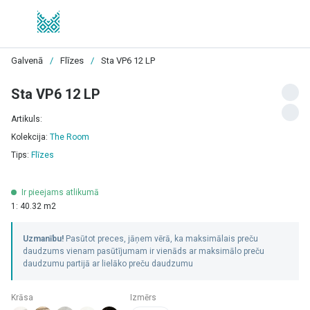
Galvenā
/
Flīzes
/
Sta VP6 12 LP
Sta VP6 12 LP
Artikuls:
Kolekcija:
The Room
Tips:
Flīzes
Ir pieejams atlikumā
1: 40.32 m2
Uzmanību!
Pasūtot preces, jāņem vērā, ka maksimālais preču
daudzums vienam pasūtījumam ir vienāds ar maksimālo preču
daudzumu partijā ar lielāko preču daudzumu
Krāsa
Izmērs