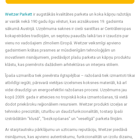
Weitzer Parkett
ir augstākās kvalitātes parketa un koka kāpņu ražotājs
ar vairāk nekā 190 gadu ilgu vēsturi, kas aizsākusies 19. gadsimta
sākumā Austrijā. Uzņēmuma saknes ir cieši saistītas ar Centrāleiropas
kokapstrādes tradīcijām, un septiņu paaudžu laikā tas ir izaudzis par
vienu no vadošajiem zīmoliem Eiropā. Weitzer veiksmīgi apvieno
gadsimtiem krātas prasmes ar mūsdienīgām tehnoloģijām un
inovatīviem risinājumiem, piedāvājot plašu parketa un kāpņu produktu
klāstu, kas piemērots dažādiem arhitektūras un interjera stiliem.
Īpaša uzmanība tiek pievērsta ilgtspējībai – ražošanā tiek izmantoti tikai
atbildīgi iegūti, pārsvarā vietējas izcelsmes koksnes materiāli, kā arī
videi draudzīgi un energoefektīvi ražošanas procesi. Uzņēmums jau
kopš 2009. gada ir atteicies no tropiskā koka izmantošanas, tā vietā
dodot priekšroku reģionāliem resursiem. Weitzer produkti izceļas ar
tehnisko precizitāti, izturību un daudzfunkcionalitāti, tostarp īpaši
izstrādātām "klusā", "bezkopšanas" un "veselīgā" parketa līnijām.
Ar starptautisku pārklājumu un uzticamu reputāciju, Weitzer piedāvā
risinājumus, kas apvieno autentiskumu, funkcionalitāti un izcilu dizainu,