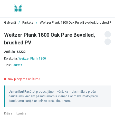
Galvenā
/
Parkets
/
Weitzer Plank 1800 Oak Pure Bevelled, brushed PV
Weitzer Plank 1800 Oak Pure Bevelled,
brushed PV
Artikuls:
62222
Kolekcija:
Weitzer Plank 1800
Tips:
Parkets
Nav pieejams atlikumā
Uzmanību!
Pasūtot preces, jāņem vērā, ka maksimālais preču
daudzums vienam pasūtījumam ir vienāds ar maksimālo preču
daudzumu partijā ar lielāko preču daudzumu
Krāsa
Izmērs