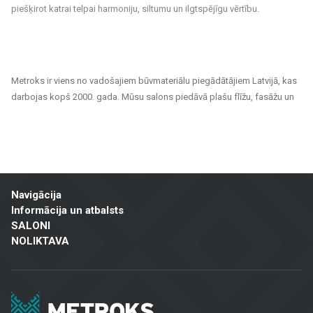
piešķirot katrai telpai harmoniju, siltumu un ilgtspējīgu vērtību.
Metroks ir viens no vadošajiem būvmateriālu piegādātājiem Latvijā, kas
darbojas kopš 2000. gada. Mūsu salons piedāvā plašu flīžu, fasāžu un
grīdas segumu klāstu, kas piemēroti gan privātiem, gan sabiedriskiem
projektiem. Esam uzticams partneris ikvienam, kurš meklē kvalitatīvus
un ilgtspējīgus risinājumus mājokļu, biroju, sabiedrisko ēku un citu telpu
apdarei.
Mūsu piedāvājuma klāsts ietver:
Navigācija
Informācija un atbalsts
Flīzes sienām un grīdām
: Pieejamas dažādu izmēru, krāsu un
SALONI
dizaina flīzes, kas piemērotas gan vannas istabām un virtuvēm,
NOLIKTAVA
gan sabiedriskām telpām un ārtelpām. Keramiskās un akmens
masas flīzes izceļas ar izturību un estētisku izskatu.
Fasāžu materiāli
: Piedāvājam risinājumus ēku ārējai apdarei,
tostarp ventilējamās fasādes un fasādes flīzes, kas ir gan