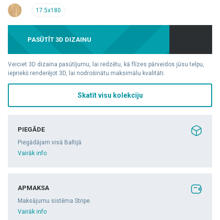
17.5x180
PASŪTĪT 3D DIZAINU
Veiciet 3D dizaina pasūtījumu, lai redzētu, kā flīzes pārveidos jūsu telpu,
iepriekš renderējot 3D, lai nodrošinātu maksimālu kvalitāti.
Skatīt visu kolekciju
PIEGĀDE
Piegādājam visā Baltijā
Vairāk info
APMAKSA
Maksājumu sistēma Stripe
Vairāk info